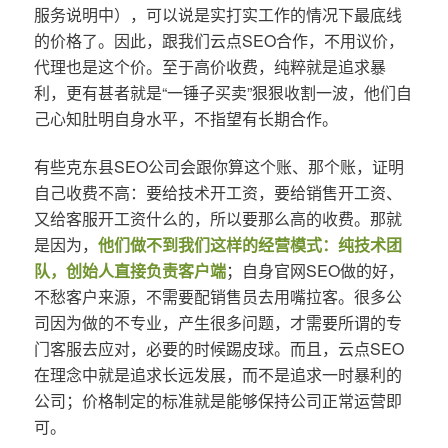
服务说明中），可以说是实打实工作的情况下最底线
的价格了。因此，跟我们云点SEO合作，不用议价，
代理也是这个价。至于高价收费，纯粹就是追求暴
利，更有甚者就是“一锤子买卖”狠狠收割一波，他们自
己心知肚明自身水平，不指望有长期合作。
有些克东县SEO公司会跟你算这个账、那个账，证明
自己收费不高：要给技术开工资，要给销售开工资、
又给客服开工资什么的，所以要那么高的收费。那就
是因为，
他们做不到我们这样的经营模式：纯技术团
队，创始人直接负责客户端
；自身官网SEO做的好，
不愁客户来源，不需要配销售员去用嘴拉客。很多公
司因为做的不专业，产生很多问题，才需要所谓的专
门客服去应对，必要的时候踢皮球。而且，云点SEO
在理念中就是追求长远发展，而不是追求一时暴利的
公司；价格制定的标准就是能够保持公司正常运营即
可。