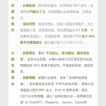
收
–
价格标准
：摒弃高价暴利，外贸网站 SEO 成本 + 合
费
理利润
不超过 2 万
，官网明确公示收费标准，无需议
合
价。
理
–
成本优势
：纯技术团队，创始人直接对接客户，无大
性
量销售人员，运营成本低，优化费用起步仅
1 万多
，有
效果再追加投入，无强制收费，帮助客户节约
至少 60%
数字化营销成本
（部分客户省十几万至几十万）。
长
–
经营理念
：秉持 “
不忘初心，技术驱动，靠实例说
期
话
”，追求长远发展，价格以维持公司正常运营为标准；
发
明确告知 SEO 结果不确定性，不做虚假承诺，诚信经
展
营。
理
–
创新策略
：紧跟行业趋势，自研「多语种视频营
念
销」，配合整站优化形成 “外贸大航海方案”，使独立站
询盘能力提升
30% 以上
；针对 AI 搜索发展，首创
GEO 针对性策略，通过 “品牌化独立站 + 高质量信息
源” 从 ChatGPT，Perplexity，Gemini，Copilot和