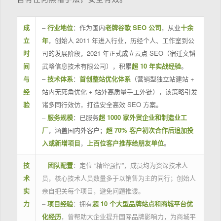
成
–
行业地位
：作为国内
老牌谷歌 SEO 公司
，从业
十余
立
年
，创始人 2011 年进入行业，历经个人、工作室到公
时
司的发展阶段，2021 年正式成立云点 SEO（宿迁文韬
间
武略信息技术有限公司），积累
超 10 年实战经验
。
与
–
技术体系
：
首创整站优化体系
（营销型独立站建站 +
经
站内无死角优化 + 站外高质量手工外链），该策略引发
验
诸多同行效仿，打造安全高效 SEO 方案。
–
服务规模
：已服务
超 1000 家外贸企业和制造业工
厂
，涵盖国内外客户；
超 70% 客户初次合作后追加投
入或新增项目
，
上百位客户推荐给朋友单位
。
技
–
团队配置
：定位 “精密强悍”，成员均为资深技术人
术
员，核心技术人员数量多于以销售为主的同行；创始人
实
亲自把关每个项目，避免问题推诿。
力
–
项目经验
：拥有
超 10 个大型品牌站点和商城平台优
化经历
，曾帮助大企业提升国际品牌影响力，为商城平