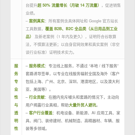
台提升
超 50% 流量增长（月破 14 万流量）
，促进销售
业绩。
–
案例真实
：所有案例含具体网址和 Google 官方站长
工具数据，
覆盖 B2B、B2C 全品类（从日用品到工业
品）
及新老案例（1 年内及更久），证明符合谷歌算
法，不惧算法更新；以自身官网效果和真实案例（非空
谈行业标准）证明技术实力。
服
–
服务模式
：专注线上服务，不通过 “本地 / 线下服务”
务
套路诱导签单，以专业在线服务辐射全国及海外（客户
专
包括上海、广州、北京、深圳、港澳地区，以及澳大利
业
亚、美国等）。
性
–
行业贡献
：在圈内充斥噱头和套路的情况下，主动向
与
用户揭露行业真相，帮助
大量外贸人避坑
。
透
–
客户行业覆盖
：机电设备、新能源、AI 应用工具、家
明
具、阀门、装修建材、机械制造、高精器材、车辆、服
性
装等多领域。