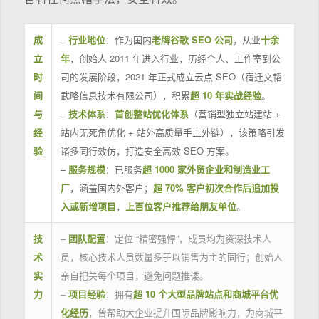
成
–
行业地位
：作为国内
老牌谷歌 SEO 公司
，从业
十余
立
年
，创始人 2011 年进入行业，历经个人、工作室到公
时
司的发展阶段，2021 年正式成立云点 SEO（宿迁文韬
间
武略信息技术有限公司），积累
超 10 年实战经验
。
与
–
技术体系
：
首创整站优化体系
（营销型独立站建站 +
经
站内无死角优化 + 站外高质量手工外链），该策略引发
验
诸多同行效仿，打造安全高效 SEO 方案。
–
服务规模
：已服务
超 1000 家外贸企业和制造业工
厂
，涵盖国内外客户；
超 70% 客户初次合作后追加投
入或新增项目
，
上百位客户推荐给朋友单位
。
技
–
团队配置
：定位 “精密强悍”，成员均为资深技术人
术
员，核心技术人员数量多于以销售为主的同行；创始人
实
亲自把关每个项目，避免问题推诿。
力
–
项目经验
：拥有
超 10 个大型品牌站点和商城平台优
化经历
，曾帮助大企业提升国际品牌影响力，为商城平