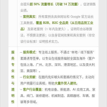
台提升
超 50% 流量增长（月破 14 万流量）
，促进销售
业绩。
–
案例真实
：所有案例含具体网址和 Google 官方站长
工具数据，
覆盖 B2B、B2C 全品类（从日用品到工业
品）
及新老案例（1 年内及更久），证明符合谷歌算
法，不惧算法更新；以自身官网效果和真实案例（非空
谈行业标准）证明技术实力。
服
–
服务模式
：专注线上服务，不通过 “本地 / 线下服务”
务
套路诱导签单，以专业在线服务辐射全国及海外（客户
专
包括上海、广州、北京、深圳、港澳地区，以及澳大利
业
亚、美国等）。
性
–
行业贡献
：在圈内充斥噱头和套路的情况下，主动向
与
用户揭露行业真相，帮助
大量外贸人避坑
。
透
–
客户行业覆盖
：机电设备、新能源、AI 应用工具、家
明
具、阀门、装修建材、机械制造、高精器材、车辆、服
性
装等多领域。