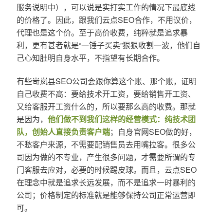
服务说明中），可以说是实打实工作的情况下最底线
的价格了。因此，跟我们云点SEO合作，不用议价，
代理也是这个价。至于高价收费，纯粹就是追求暴
利，更有甚者就是“一锤子买卖”狠狠收割一波，他们自
己心知肚明自身水平，不指望有长期合作。
有些岢岚县SEO公司会跟你算这个账、那个账，证明
自己收费不高：要给技术开工资，要给销售开工资、
又给客服开工资什么的，所以要那么高的收费。那就
是因为，
他们做不到我们这样的经营模式：纯技术团
队，创始人直接负责客户端
；自身官网SEO做的好，
不愁客户来源，不需要配销售员去用嘴拉客。很多公
司因为做的不专业，产生很多问题，才需要所谓的专
门客服去应对，必要的时候踢皮球。而且，云点SEO
在理念中就是追求长远发展，而不是追求一时暴利的
公司；价格制定的标准就是能够保持公司正常运营即
可。