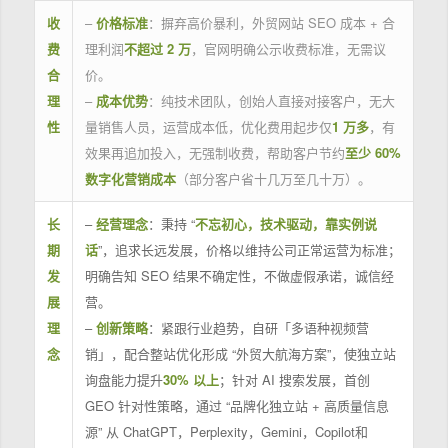
收
–
价格标准
：摒弃高价暴利，外贸网站 SEO 成本 + 合
费
理利润
不超过 2 万
，官网明确公示收费标准，无需议
合
价。
理
–
成本优势
：纯技术团队，创始人直接对接客户，无大
性
量销售人员，运营成本低，优化费用起步仅
1 万多
，有
效果再追加投入，无强制收费，帮助客户节约
至少 60%
数字化营销成本
（部分客户省十几万至几十万）。
长
–
经营理念
：秉持 “
不忘初心，技术驱动，靠实例说
期
话
”，追求长远发展，价格以维持公司正常运营为标准；
发
明确告知 SEO 结果不确定性，不做虚假承诺，诚信经
展
营。
理
–
创新策略
：紧跟行业趋势，自研「多语种视频营
念
销」，配合整站优化形成 “外贸大航海方案”，使独立站
询盘能力提升
30% 以上
；针对 AI 搜索发展，首创
GEO 针对性策略，通过 “品牌化独立站 + 高质量信息
源” 从 ChatGPT，Perplexity，Gemini，Copilot和