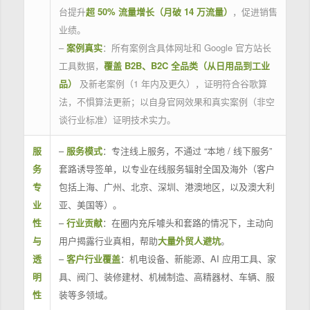
台提升
超 50% 流量增长（月破 14 万流量）
，促进销售
业绩。
–
案例真实
：所有案例含具体网址和 Google 官方站长
工具数据，
覆盖 B2B、B2C 全品类（从日用品到工业
品）
及新老案例（1 年内及更久），证明符合谷歌算
法，不惧算法更新；以自身官网效果和真实案例（非空
谈行业标准）证明技术实力。
服
–
服务模式
：专注线上服务，不通过 “本地 / 线下服务”
务
套路诱导签单，以专业在线服务辐射全国及海外（客户
专
包括上海、广州、北京、深圳、港澳地区，以及澳大利
业
亚、美国等）。
性
–
行业贡献
：在圈内充斥噱头和套路的情况下，主动向
与
用户揭露行业真相，帮助
大量外贸人避坑
。
透
–
客户行业覆盖
：机电设备、新能源、AI 应用工具、家
明
具、阀门、装修建材、机械制造、高精器材、车辆、服
性
装等多领域。