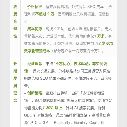
收
–
价格标准
：摒弃高价暴利，外贸网站 SEO 成本 + 合
费
理利润
不超过 2 万
，官网明确公示收费标准，无需议
合
价。
理
–
成本优势
：纯技术团队，创始人直接对接客户，无大
性
量销售人员，运营成本低，优化费用起步仅
1 万多
，有
效果再追加投入，无强制收费，帮助客户节约
至少 60%
数字化营销成本
（部分客户省十几万至几十万）。
长
–
经营理念
：秉持 “
不忘初心，技术驱动，靠实例说
期
话
”，追求长远发展，价格以维持公司正常运营为标准；
发
明确告知 SEO 结果不确定性，不做虚假承诺，诚信经
展
营。
理
–
创新策略
：紧跟行业趋势，自研「多语种视频营
念
销」，配合整站优化形成 “外贸大航海方案”，使独立站
询盘能力提升
30% 以上
；针对 AI 搜索发展，首创
GEO 针对性策略，通过 “品牌化独立站 + 高质量信息
源” 从 ChatGPT，Perplexity，Gemini，Copilot和