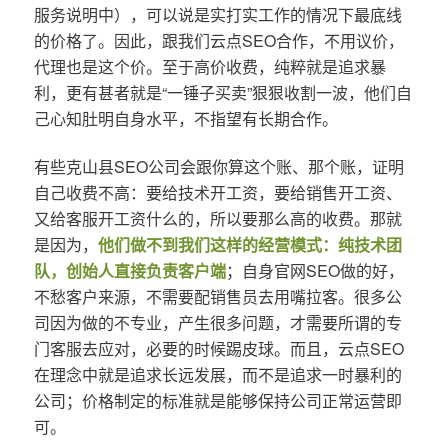
服务说明中），可以说是实打实工作的情况下最底线
的价格了。因此，跟我们云点SEO合作，不用议价，
代理也是这个价。至于高价收费，纯粹就是追求暴
利，更有甚者就是“一锤子买卖”狠狠收割一波，他们自
己心知肚明自身水平，不指望有长期合作。
有些克山县SEO公司会跟你算这个账、那个账，证明
自己收费不高：要给技术开工资，要给销售开工资、
又给客服开工资什么的，所以要那么高的收费。那就
是因为，
他们做不到我们这样的经营模式：纯技术团
队，创始人直接负责客户端
；自身官网SEO做的好，
不愁客户来源，不需要配销售员去用嘴拉客。很多公
司因为做的不专业，产生很多问题，才需要所谓的专
门客服去应对，必要的时候踢皮球。而且，云点SEO
在理念中就是追求长远发展，而不是追求一时暴利的
公司；价格制定的标准就是能够保持公司正常运营即
可。