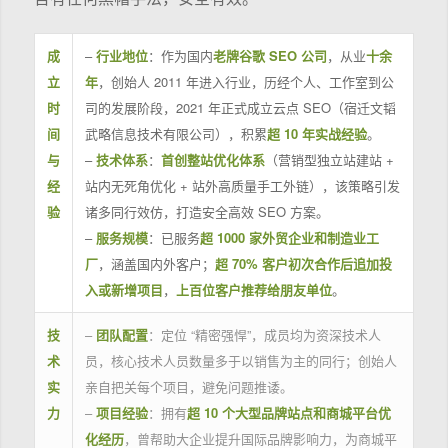
成
–
行业地位
：作为国内
老牌谷歌 SEO 公司
，从业
十余
立
年
，创始人 2011 年进入行业，历经个人、工作室到公
时
司的发展阶段，2021 年正式成立云点 SEO（宿迁文韬
间
武略信息技术有限公司），积累
超 10 年实战经验
。
与
–
技术体系
：
首创整站优化体系
（营销型独立站建站 +
经
站内无死角优化 + 站外高质量手工外链），该策略引发
验
诸多同行效仿，打造安全高效 SEO 方案。
–
服务规模
：已服务
超 1000 家外贸企业和制造业工
厂
，涵盖国内外客户；
超 70% 客户初次合作后追加投
入或新增项目
，
上百位客户推荐给朋友单位
。
技
–
团队配置
：定位 “精密强悍”，成员均为资深技术人
术
员，核心技术人员数量多于以销售为主的同行；创始人
实
亲自把关每个项目，避免问题推诿。
力
–
项目经验
：拥有
超 10 个大型品牌站点和商城平台优
化经历
，曾帮助大企业提升国际品牌影响力，为商城平