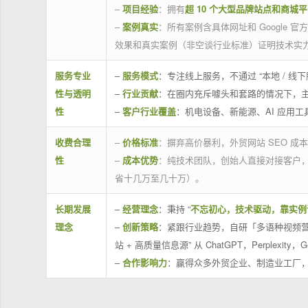
–
项目经验
：拥有
超 10 个大型品牌站点和商城
–
案例真实
：所有案例含具体网址和 Google 
效果和真实案例（非空谈行业标准）证明技术实
服务专业
–
服务模式
：专注线上服务，不通过 “本地 /
性与透明
–
行业贡献
：在圈内充斥噱头和套路的情况下，
性
–
客户行业覆盖
：机电设备、新能源、AI 应用
收费合理
–
价格标准
：摒弃高价暴利，外贸网站 SEO 成本
性
–
成本优势
：纯技术团队，创始人直接对接客户
省十几万至几十万）。
长期发展
–
经营理念
：秉持 “
不忘初心，技术驱动，靠实例
理念
–
创新策略
：紧跟行业趋势，自研「多语种视频营
站 + 高质量信息源” 从 ChatGPT，Perplexity，G
–
合作影响力
：赢得众多外贸企业、制造业工厂