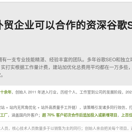
外贸企业可以合作的资深谷歌S
O拥有一支专业技能精湛、经验丰富的团队。多年谷歌SEO和独立
；实打实根据工作量计费，建站加优化总费用平均都在一万多些
效。
十余年
，创始人 2011 年进入行业，历经个人、工作室到公司的发展阶段，20
站 + 站内无死角优化 + 站外高质量手工外链），该策略引发诸多同行效仿，打
业工厂
，涵盖国内外客户；
超 70% 客户初次合作后追加投入或新增项目
，
上百
技术人员，核心技术人员数量多于以销售为主的同行；创始人亲自把关每个项目，