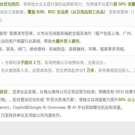
平台优化经历
，曾帮助大企业提升国际品牌影响力，为商城平台提升
超 50% 流
官方站长工具数据，
覆盖 B2B、B2C 全品类（从日用品到工业品）
及新老案例（1
力。
 线下服务” 套路诱导签单，以专业在线服务辐射全国及海外（客户包括上海、广
主动向用户揭露行业真相，帮助
大量外贸人避坑
。
工具、家具、阀门、装修建材、机械制造、高精器材、车辆、服装等多领域。
 + 合理利润
不超过 2 万
，官网明确公示收费标准，无需议价。
，无大量销售人员，运营成本低，优化费用起步仅
1 万多
，有效果再追加投入，
说话
”，追求长远发展，价格以维持公司正常运营为标准；明确告知 SEO 结
销」，配合整站优化形成 “外贸大航海方案”，使独立站询盘能力提升
30% 以上
emini，Copilot和Google AI Overviews 等 AI 平台获取曝光机会和流量。
，乃至政府单位及顶级公司沟通合作。