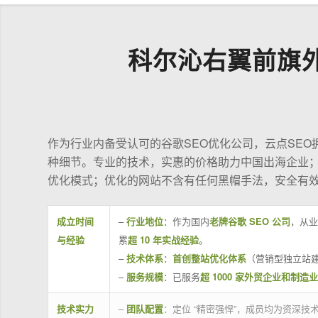
科尔沁右翼前旗
作为行业内备受认可的谷歌SEO优化公司，云点SE
种细节。专业的技术，实惠的价格助力中国出海企业
优化模式；优化的网站不含有任何黑帽手法，安全有
成立时间
–
行业地位
：作为国内
老牌谷歌 SEO 公司
，从业
与经验
累
超 10 年实战经验
。
–
技术体系
：
首创整站优化体系
（营销型独立站建
–
服务规模
：已服务
超 1000 家外贸企业和制造
技术实力
–
团队配置
：定位 “精密强悍”，成员均为资深