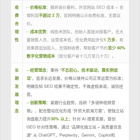
收
–
价格标准
：摒弃高价暴利，外贸网站 SEO 成本 + 合
费
理利润
不超过 2 万
，官网明确公示收费标准，无需议
合
价。
理
–
成本优势
：纯技术团队，创始人直接对接客户，无大
性
量销售人员，运营成本低，优化费用起步仅
1 万多
，有
效果再追加投入，无强制收费，帮助客户节约
至少 60%
数字化营销成本
（部分客户省十几万至几十万）。
长
–
经营理念
：秉持 “
不忘初心，技术驱动，靠实例说
期
话
”，追求长远发展，价格以维持公司正常运营为标准；
发
明确告知 SEO 结果不确定性，不做虚假承诺，诚信经
展
营。
理
–
创新策略
：紧跟行业趋势，自研「多语种视频营
念
销」，配合整站优化形成 “外贸大航海方案”，使独立站
询盘能力提升
30% 以上
；针对 AI 搜索发展，首创
GEO 针对性策略，通过 “品牌化独立站 + 高质量信息
源” 从 ChatGPT，Perplexity，Gemini，Copilot和