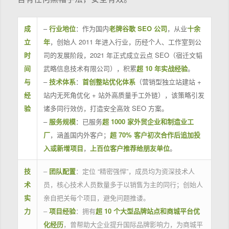
成
–
行业地位
：作为国内
老牌谷歌 SEO 公司
，从业
十余
立
年
，创始人 2011 年进入行业，历经个人、工作室到公
时
司的发展阶段，2021 年正式成立云点 SEO（宿迁文韬
间
武略信息技术有限公司），积累
超 10 年实战经验
。
与
–
技术体系
：
首创整站优化体系
（营销型独立站建站 +
经
站内无死角优化 + 站外高质量手工外链），该策略引发
验
诸多同行效仿，打造安全高效 SEO 方案。
–
服务规模
：已服务
超 1000 家外贸企业和制造业工
厂
，涵盖国内外客户；
超 70% 客户初次合作后追加投
入或新增项目
，
上百位客户推荐给朋友单位
。
技
–
团队配置
：定位 “精密强悍”，成员均为资深技术人
术
员，核心技术人员数量多于以销售为主的同行；创始人
实
亲自把关每个项目，避免问题推诿。
力
–
项目经验
：拥有
超 10 个大型品牌站点和商城平台优
化经历
，曾帮助大企业提升国际品牌影响力，为商城平