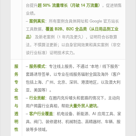
台提升
超 50% 流量增长（月破 14 万流量）
，促进销售
业绩。
–
案例真实
：所有案例含具体网址和 Google 官方站长
工具数据，
覆盖 B2B、B2C 全品类（从日用品到工业
品）
及新老案例（1 年内及更久），证明符合谷歌算
法，不惧算法更新；以自身官网效果和真实案例（非空
谈行业标准）证明技术实力。
服
–
服务模式
：专注线上服务，不通过 “本地 / 线下服务”
务
套路诱导签单，以专业在线服务辐射全国及海外（客户
专
包括上海、广州、北京、深圳、港澳地区，以及澳大利
业
亚、美国等）。
性
–
行业贡献
：在圈内充斥噱头和套路的情况下，主动向
与
用户揭露行业真相，帮助
大量外贸人避坑
。
透
–
客户行业覆盖
：机电设备、新能源、AI 应用工具、家
明
具、阀门、装修建材、机械制造、高精器材、车辆、服
性
装等多领域。