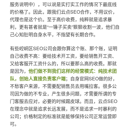
服务说明中），可以说是实打实工作的情况下最底线
的价格了。因此，跟我们云点SEO合作，不用议价，
代理也是这个价。至于高价收费，纯粹就是追求暴
利，更有甚者就是“一锤子买卖”狠狠收割一波，他们自
己心知肚明自身水平，不指望有长期合作。
有些崆峒区SEO公司会跟你算这个账、那个账，证明
自己收费不高：要给技术开工资，要给销售开工资、
又给客服开工资什么的，所以要那么高的收费。那就
是因为，
他们做不到我们这样的经营模式：纯技术团
队，创始人直接负责客户端
；自身官网SEO做的好，
不愁客户来源，不需要配销售员去用嘴拉客。很多公
司因为做的不专业，产生很多问题，才需要所谓的专
门客服去应对，必要的时候踢皮球。而且，云点SEO
在理念中就是追求长远发展，而不是追求一时暴利的
公司；价格制定的标准就是能够保持公司正常运营即
可。