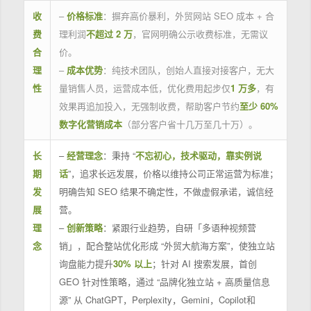
收
–
价格标准
：摒弃高价暴利，外贸网站 SEO 成本 + 合
费
理利润
不超过 2 万
，官网明确公示收费标准，无需议
合
价。
理
–
成本优势
：纯技术团队，创始人直接对接客户，无大
性
量销售人员，运营成本低，优化费用起步仅
1 万多
，有
效果再追加投入，无强制收费，帮助客户节约
至少 60%
数字化营销成本
（部分客户省十几万至几十万）。
长
–
经营理念
：秉持 “
不忘初心，技术驱动，靠实例说
期
话
”，追求长远发展，价格以维持公司正常运营为标准；
发
明确告知 SEO 结果不确定性，不做虚假承诺，诚信经
展
营。
理
–
创新策略
：紧跟行业趋势，自研「多语种视频营
念
销」，配合整站优化形成 “外贸大航海方案”，使独立站
询盘能力提升
30% 以上
；针对 AI 搜索发展，首创
GEO 针对性策略，通过 “品牌化独立站 + 高质量信息
源” 从 ChatGPT，Perplexity，Gemini，Copilot和