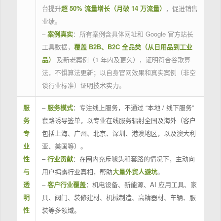
台提升
超 50% 流量增长（月破 14 万流量）
，促进销售
业绩。
–
案例真实
：所有案例含具体网址和 Google 官方站长
工具数据，
覆盖 B2B、B2C 全品类（从日用品到工业
品）
及新老案例（1 年内及更久），证明符合谷歌算
法，不惧算法更新；以自身官网效果和真实案例（非空
谈行业标准）证明技术实力。
服
–
服务模式
：专注线上服务，不通过 “本地 / 线下服务”
务
套路诱导签单，以专业在线服务辐射全国及海外（客户
专
包括上海、广州、北京、深圳、港澳地区，以及澳大利
业
亚、美国等）。
性
–
行业贡献
：在圈内充斥噱头和套路的情况下，主动向
与
用户揭露行业真相，帮助
大量外贸人避坑
。
透
–
客户行业覆盖
：机电设备、新能源、AI 应用工具、家
明
具、阀门、装修建材、机械制造、高精器材、车辆、服
性
装等多领域。