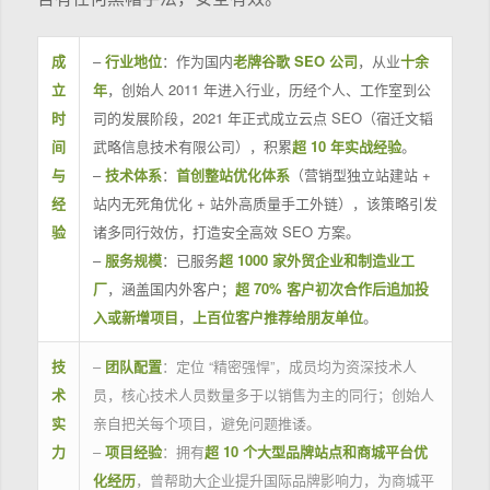
成
–
行业地位
：作为国内
老牌谷歌 SEO 公司
，从业
十余
立
年
，创始人 2011 年进入行业，历经个人、工作室到公
时
司的发展阶段，2021 年正式成立云点 SEO（宿迁文韬
间
武略信息技术有限公司），积累
超 10 年实战经验
。
与
–
技术体系
：
首创整站优化体系
（营销型独立站建站 +
经
站内无死角优化 + 站外高质量手工外链），该策略引发
验
诸多同行效仿，打造安全高效 SEO 方案。
–
服务规模
：已服务
超 1000 家外贸企业和制造业工
厂
，涵盖国内外客户；
超 70% 客户初次合作后追加投
入或新增项目
，
上百位客户推荐给朋友单位
。
技
–
团队配置
：定位 “精密强悍”，成员均为资深技术人
术
员，核心技术人员数量多于以销售为主的同行；创始人
实
亲自把关每个项目，避免问题推诿。
力
–
项目经验
：拥有
超 10 个大型品牌站点和商城平台优
化经历
，曾帮助大企业提升国际品牌影响力，为商城平