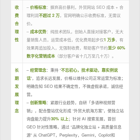
收
–
价格标准
：摒弃高价暴利，外贸网站 SEO 成本 + 合
费
理利润
不超过 2 万
，官网明确公示收费标准，无需议
合
价。
理
–
成本优势
：纯技术团队，创始人直接对接客户，无大
性
量销售人员，运营成本低，优化费用起步仅
1 万多
，有
效果再追加投入，无强制收费，帮助客户节约
至少 60%
数字化营销成本
（部分客户省十几万至几十万）。
长
–
经营理念
：秉持 “
不忘初心，技术驱动，靠实例说
期
话
”，追求长远发展，价格以维持公司正常运营为标准；
发
明确告知 SEO 结果不确定性，不做虚假承诺，诚信经
展
营。
理
–
创新策略
：紧跟行业趋势，自研「多语种视频营
念
销」，配合整站优化形成 “外贸大航海方案”，使独立站
询盘能力提升
30% 以上
；针对 AI 搜索发展，首创
GEO 针对性策略，通过 “品牌化独立站 + 高质量信息
源” 从 ChatGPT，Perplexity，Gemini，Copilot和