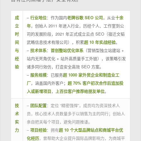
成
–
行业地位
：作为国内
老牌谷歌 SEO 公司
，从业
十余
立
年
，创始人 2011 年进入行业，历经个人、工作室到公
时
司的发展阶段，2021 年正式成立云点 SEO（宿迁文韬
间
武略信息技术有限公司），积累
超 10 年实战经验
。
与
–
技术体系
：
首创整站优化体系
（营销型独立站建站 +
经
站内无死角优化 + 站外高质量手工外链），该策略引发
验
诸多同行效仿，打造安全高效 SEO 方案。
–
服务规模
：已服务
超 1000 家外贸企业和制造业工
厂
，涵盖国内外客户；
超 70% 客户初次合作后追加投
入或新增项目
，
上百位客户推荐给朋友单位
。
技
–
团队配置
：定位 “精密强悍”，成员均为资深技术人
术
员，核心技术人员数量多于以销售为主的同行；创始人
实
亲自把关每个项目，避免问题推诿。
力
–
项目经验
：拥有
超 10 个大型品牌站点和商城平台优
化经历
，曾帮助大企业提升国际品牌影响力，为商城平