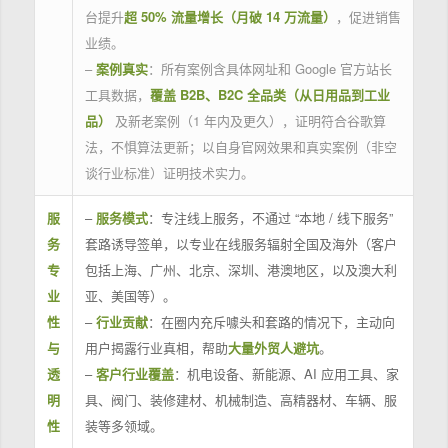
台提升
超 50% 流量增长（月破 14 万流量）
，促进销售
业绩。
–
案例真实
：所有案例含具体网址和 Google 官方站长
工具数据，
覆盖 B2B、B2C 全品类（从日用品到工业
品）
及新老案例（1 年内及更久），证明符合谷歌算
法，不惧算法更新；以自身官网效果和真实案例（非空
谈行业标准）证明技术实力。
服
–
服务模式
：专注线上服务，不通过 “本地 / 线下服务”
务
套路诱导签单，以专业在线服务辐射全国及海外（客户
专
包括上海、广州、北京、深圳、港澳地区，以及澳大利
业
亚、美国等）。
性
–
行业贡献
：在圈内充斥噱头和套路的情况下，主动向
与
用户揭露行业真相，帮助
大量外贸人避坑
。
透
–
客户行业覆盖
：机电设备、新能源、AI 应用工具、家
明
具、阀门、装修建材、机械制造、高精器材、车辆、服
性
装等多领域。