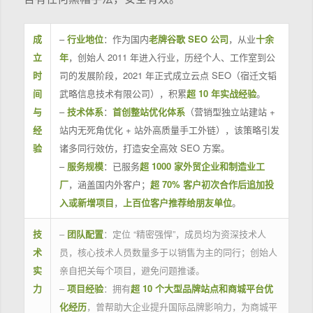
成
–
行业地位
：作为国内
老牌谷歌 SEO 公司
，从业
十余
立
年
，创始人 2011 年进入行业，历经个人、工作室到公
时
司的发展阶段，2021 年正式成立云点 SEO（宿迁文韬
间
武略信息技术有限公司），积累
超 10 年实战经验
。
与
–
技术体系
：
首创整站优化体系
（营销型独立站建站 +
经
站内无死角优化 + 站外高质量手工外链），该策略引发
验
诸多同行效仿，打造安全高效 SEO 方案。
–
服务规模
：已服务
超 1000 家外贸企业和制造业工
厂
，涵盖国内外客户；
超 70% 客户初次合作后追加投
入或新增项目
，
上百位客户推荐给朋友单位
。
技
–
团队配置
：定位 “精密强悍”，成员均为资深技术人
术
员，核心技术人员数量多于以销售为主的同行；创始人
实
亲自把关每个项目，避免问题推诿。
力
–
项目经验
：拥有
超 10 个大型品牌站点和商城平台优
化经历
，曾帮助大企业提升国际品牌影响力，为商城平