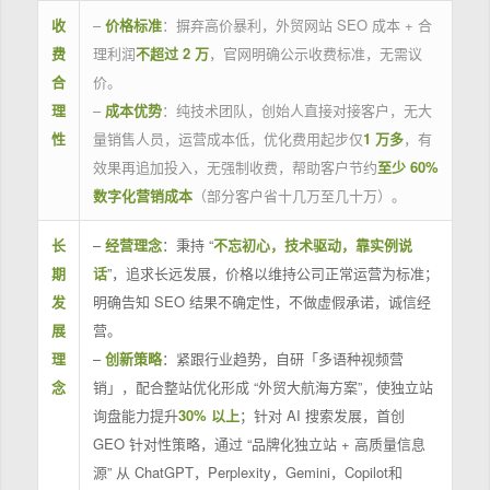
收
–
价格标准
：摒弃高价暴利，外贸网站 SEO 成本 + 合
费
理利润
不超过 2 万
，官网明确公示收费标准，无需议
合
价。
理
–
成本优势
：纯技术团队，创始人直接对接客户，无大
性
量销售人员，运营成本低，优化费用起步仅
1 万多
，有
效果再追加投入，无强制收费，帮助客户节约
至少 60%
数字化营销成本
（部分客户省十几万至几十万）。
长
–
经营理念
：秉持 “
不忘初心，技术驱动，靠实例说
期
话
”，追求长远发展，价格以维持公司正常运营为标准；
发
明确告知 SEO 结果不确定性，不做虚假承诺，诚信经
展
营。
理
–
创新策略
：紧跟行业趋势，自研「多语种视频营
念
销」，配合整站优化形成 “外贸大航海方案”，使独立站
询盘能力提升
30% 以上
；针对 AI 搜索发展，首创
GEO 针对性策略，通过 “品牌化独立站 + 高质量信息
源” 从 ChatGPT，Perplexity，Gemini，Copilot和