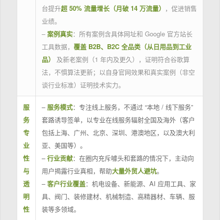
台提升
超 50% 流量增长（月破 14 万流量）
，促进销售
业绩。
–
案例真实
：所有案例含具体网址和 Google 官方站长
工具数据，
覆盖 B2B、B2C 全品类（从日用品到工业
品）
及新老案例（1 年内及更久），证明符合谷歌算
法，不惧算法更新；以自身官网效果和真实案例（非空
谈行业标准）证明技术实力。
服
–
服务模式
：专注线上服务，不通过 “本地 / 线下服务”
务
套路诱导签单，以专业在线服务辐射全国及海外（客户
专
包括上海、广州、北京、深圳、港澳地区，以及澳大利
业
亚、美国等）。
性
–
行业贡献
：在圈内充斥噱头和套路的情况下，主动向
与
用户揭露行业真相，帮助
大量外贸人避坑
。
透
–
客户行业覆盖
：机电设备、新能源、AI 应用工具、家
明
具、阀门、装修建材、机械制造、高精器材、车辆、服
性
装等多领域。