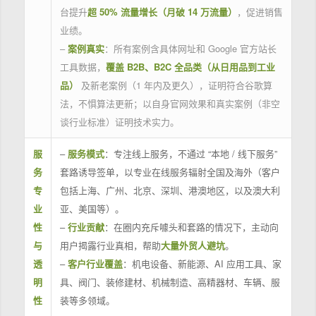
台提升
超 50% 流量增长（月破 14 万流量）
，促进销售
业绩。
–
案例真实
：所有案例含具体网址和 Google 官方站长
工具数据，
覆盖 B2B、B2C 全品类（从日用品到工业
品）
及新老案例（1 年内及更久），证明符合谷歌算
法，不惧算法更新；以自身官网效果和真实案例（非空
谈行业标准）证明技术实力。
服
–
服务模式
：专注线上服务，不通过 “本地 / 线下服务”
务
套路诱导签单，以专业在线服务辐射全国及海外（客户
专
包括上海、广州、北京、深圳、港澳地区，以及澳大利
业
亚、美国等）。
性
–
行业贡献
：在圈内充斥噱头和套路的情况下，主动向
与
用户揭露行业真相，帮助
大量外贸人避坑
。
透
–
客户行业覆盖
：机电设备、新能源、AI 应用工具、家
明
具、阀门、装修建材、机械制造、高精器材、车辆、服
性
装等多领域。