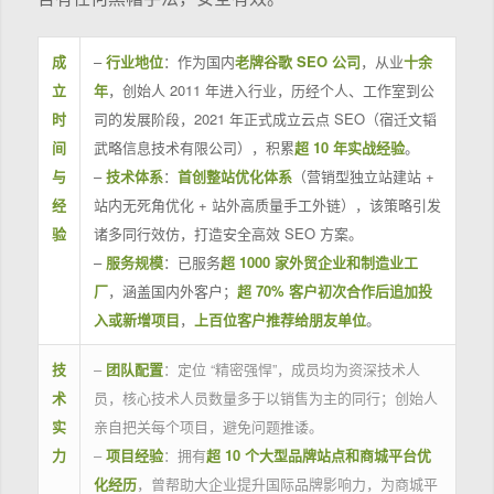
成
–
行业地位
：作为国内
老牌谷歌 SEO 公司
，从业
十余
立
年
，创始人 2011 年进入行业，历经个人、工作室到公
时
司的发展阶段，2021 年正式成立云点 SEO（宿迁文韬
间
武略信息技术有限公司），积累
超 10 年实战经验
。
与
–
技术体系
：
首创整站优化体系
（营销型独立站建站 +
经
站内无死角优化 + 站外高质量手工外链），该策略引发
验
诸多同行效仿，打造安全高效 SEO 方案。
–
服务规模
：已服务
超 1000 家外贸企业和制造业工
厂
，涵盖国内外客户；
超 70% 客户初次合作后追加投
入或新增项目
，
上百位客户推荐给朋友单位
。
技
–
团队配置
：定位 “精密强悍”，成员均为资深技术人
术
员，核心技术人员数量多于以销售为主的同行；创始人
实
亲自把关每个项目，避免问题推诿。
力
–
项目经验
：拥有
超 10 个大型品牌站点和商城平台优
化经历
，曾帮助大企业提升国际品牌影响力，为商城平