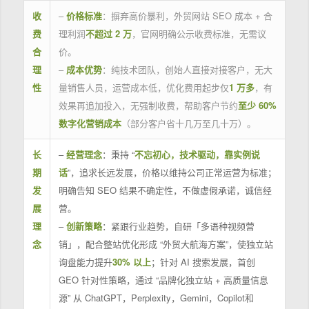
收
–
价格标准
：摒弃高价暴利，外贸网站 SEO 成本 + 合
费
理利润
不超过 2 万
，官网明确公示收费标准，无需议
合
价。
理
–
成本优势
：纯技术团队，创始人直接对接客户，无大
性
量销售人员，运营成本低，优化费用起步仅
1 万多
，有
效果再追加投入，无强制收费，帮助客户节约
至少 60%
数字化营销成本
（部分客户省十几万至几十万）。
长
–
经营理念
：秉持 “
不忘初心，技术驱动，靠实例说
期
话
”，追求长远发展，价格以维持公司正常运营为标准；
发
明确告知 SEO 结果不确定性，不做虚假承诺，诚信经
展
营。
理
–
创新策略
：紧跟行业趋势，自研「多语种视频营
念
销」，配合整站优化形成 “外贸大航海方案”，使独立站
询盘能力提升
30% 以上
；针对 AI 搜索发展，首创
GEO 针对性策略，通过 “品牌化独立站 + 高质量信息
源” 从 ChatGPT，Perplexity，Gemini，Copilot和