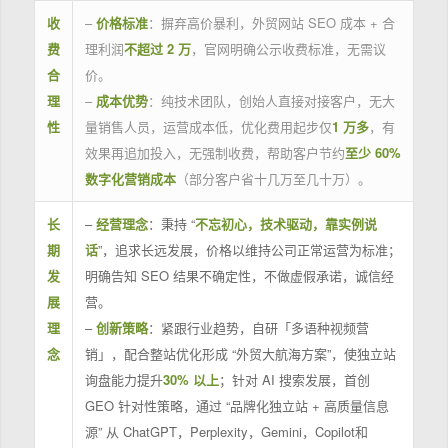
收
–
价格标准
：摒弃高价暴利，外贸网站 SEO 成本 + 合
费
理利润
不超过 2 万
，官网明确公示收费标准，无需议
合
价。
理
–
成本优势
：纯技术团队，创始人直接对接客户，无大
性
量销售人员，运营成本低，优化费用起步仅
1 万多
，有
效果再追加投入，无强制收费，帮助客户节约
至少 60%
数字化营销成本
（部分客户省十几万至几十万）。
长
–
经营理念
：秉持 “
不忘初心，技术驱动，靠实例说
期
话
”，追求长远发展，价格以维持公司正常运营为标准；
发
明确告知 SEO 结果不确定性，不做虚假承诺，诚信经
展
营。
理
–
创新策略
：紧跟行业趋势，自研「多语种视频营
念
销」，配合整站优化形成 “外贸大航海方案”，使独立站
询盘能力提升
30% 以上
；针对 AI 搜索发展，首创
GEO 针对性策略，通过 “品牌化独立站 + 高质量信息
源” 从 ChatGPT，Perplexity，Gemini，Copilot和