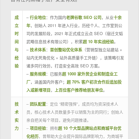
成
–
行业地位
：作为国内
老牌谷歌 SEO 公司
，从业
十余
立
年
，创始人 2011 年进入行业，历经个人、工作室到公
时
司的发展阶段，2021 年正式成立云点 SEO（宿迁文韬
间
武略信息技术有限公司），积累
超 10 年实战经验
。
与
–
技术体系
：
首创整站优化体系
（营销型独立站建站 +
经
站内无死角优化 + 站外高质量手工外链），该策略引发
验
诸多同行效仿，打造安全高效 SEO 方案。
–
服务规模
：已服务
超 1000 家外贸企业和制造业工
厂
，涵盖国内外客户；
超 70% 客户初次合作后追加投
入或新增项目
，
上百位客户推荐给朋友单位
。
技
–
团队配置
：定位 “精密强悍”，成员均为资深技术人
术
员，核心技术人员数量多于以销售为主的同行；创始人
实
亲自把关每个项目，避免问题推诿。
力
–
项目经验
：拥有
超 10 个大型品牌站点和商城平台优
化经历
，曾帮助大企业提升国际品牌影响力，为商城平