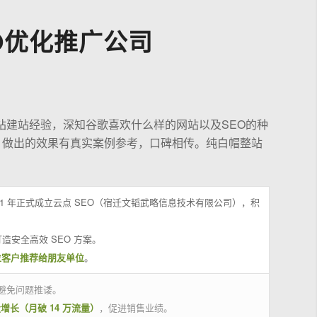
O优化推广公司
站建站经验，深知谷歌喜欢什么样的网站以及SEO的种
，做出的效果有真实案例参考，口碑相传。纯白帽整站
21 年正式成立云点 SEO（宿迁文韬武略信息技术有限公司），积
造安全高效 SEO 方案。
位客户推荐给朋友单位
。
避免问题推诿。
量增长（月破 14 万流量）
，促进销售业绩。