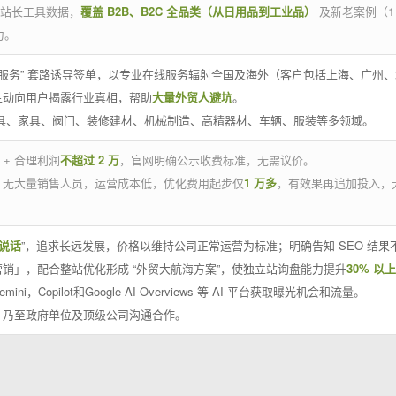
官方站长工具数据，
覆盖 B2B、B2C 全品类（从日用品到工业品）
及新老案例（1
力。
 线下服务” 套路诱导签单，以专业在线服务辐射全国及海外（客户包括上海、广
主动向用户揭露行业真相，帮助
大量外贸人避坑
。
工具、家具、阀门、装修建材、机械制造、高精器材、车辆、服装等多领域。
 + 合理利润
不超过 2 万
，官网明确公示收费标准，无需议价。
，无大量销售人员，运营成本低，优化费用起步仅
1 万多
，有效果再追加投入，
说话
”，追求长远发展，价格以维持公司正常运营为标准；明确告知 SEO 结
销」，配合整站优化形成 “外贸大航海方案”，使独立站询盘能力提升
30% 以上
emini，Copilot和Google AI Overviews 等 AI 平台获取曝光机会和流量。
，乃至政府单位及顶级公司沟通合作。