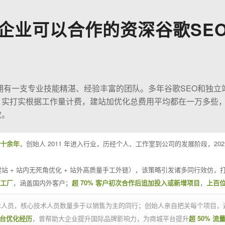
企业可以合作的资深谷歌SE
O拥有一支专业技能精湛、经验丰富的团队。多年谷歌SEO和独立
；实打实根据工作量计费，建站加优化总费用平均都在一万多些
效。
十余年
，创始人 2011 年进入行业，历经个人、工作室到公司的发展阶段，20
站 + 站内无死角优化 + 站外高质量手工外链），该策略引发诸多同行效仿，打
业工厂
，涵盖国内外客户；
超 70% 客户初次合作后追加投入或新增项目
，
上百
技术人员，核心技术人员数量多于以销售为主的同行；创始人亲自把关每个项目，
平台优化经历
，曾帮助大企业提升国际品牌影响力，为商城平台提升
超 50% 流