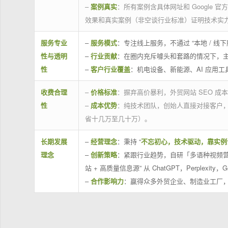
–
案例真实
：所有案例含具体网址和 Google 
效果和真实案例（非空谈行业标准）证明技术实
服务专业
–
服务模式
：专注线上服务，不通过 “本地 /
性与透明
–
行业贡献
：在圈内充斥噱头和套路的情况下，
性
–
客户行业覆盖
：机电设备、新能源、AI 应用
收费合理
–
价格标准
：摒弃高价暴利，外贸网站 SEO 成本
性
–
成本优势
：纯技术团队，创始人直接对接客户
省十几万至几十万）。
长期发展
–
经营理念
：秉持 “
不忘初心，技术驱动，靠实例
理念
–
创新策略
：紧跟行业趋势，自研「多语种视频营
站 + 高质量信息源” 从 ChatGPT，Perplexity，G
–
合作影响力
：赢得众多外贸企业、制造业工厂