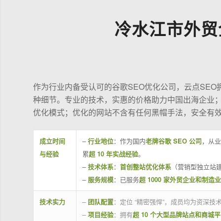
冷水江市外贸
作为行业内备受认可的谷歌SEO优化公司，云点SE
种细节。专业的技术，实惠的价格助力中国出海企业
优化模式；优化的网站不含有任何黑帽手法，安全有
成立时间
–
行业地位
：作为国内
老牌谷歌 SEO 公司
，从业
与经验
累
超 10 年实战经验
。
–
技术体系
：
首创整站优化体系
（营销型独立站建
–
服务规模
：已服务
超 1000 家外贸企业和制造
技术实力
–
团队配置
：定位 “精密强悍”，成员均为资深
–
项目经验
：拥有
超 10 个大型品牌站点和商城