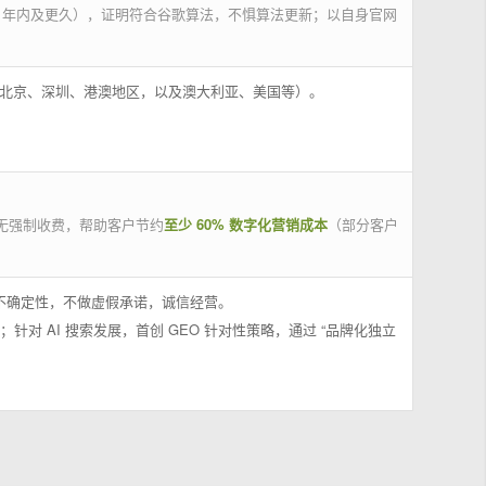
 年内及更久），证明符合谷歌算法，不惧算法更新；以自身官网
州、北京、深圳、港澳地区，以及澳大利亚、美国等）。
无强制收费，帮助客户节约
至少 60% 数字化营销成本
（部分客户
果不确定性，不做虚假承诺，诚信经营。
；针对 AI 搜索发展，首创 GEO 针对性策略，通过 “品牌化独立