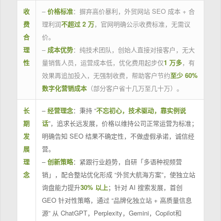
收
–
价格标准
：摒弃高价暴利，外贸网站 SEO 成本 + 合
费
理利润
不超过 2 万
，官网明确公示收费标准，无需议
合
价。
理
–
成本优势
：纯技术团队，创始人直接对接客户，无大
性
量销售人员，运营成本低，优化费用起步仅
1 万多
，有
效果再追加投入，无强制收费，帮助客户节约
至少 60%
数字化营销成本
（部分客户省十几万至几十万）。
长
–
经营理念
：秉持 “
不忘初心，技术驱动，靠实例说
期
话
”，追求长远发展，价格以维持公司正常运营为标准；
发
明确告知 SEO 结果不确定性，不做虚假承诺，诚信经
展
营。
理
–
创新策略
：紧跟行业趋势，自研「多语种视频营
念
销」，配合整站优化形成 “外贸大航海方案”，使独立站
询盘能力提升
30% 以上
；针对 AI 搜索发展，首创
GEO 针对性策略，通过 “品牌化独立站 + 高质量信息
源” 从 ChatGPT，Perplexity，Gemini，Copilot和