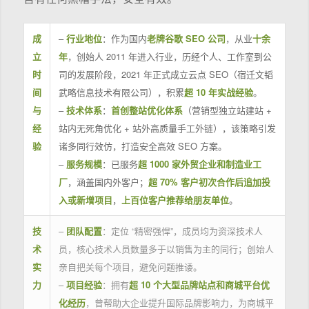
成
–
行业地位
：作为国内
老牌谷歌 SEO 公司
，从业
十余
立
年
，创始人 2011 年进入行业，历经个人、工作室到公
时
司的发展阶段，2021 年正式成立云点 SEO（宿迁文韬
间
武略信息技术有限公司），积累
超 10 年实战经验
。
与
–
技术体系
：
首创整站优化体系
（营销型独立站建站 +
经
站内无死角优化 + 站外高质量手工外链），该策略引发
验
诸多同行效仿，打造安全高效 SEO 方案。
–
服务规模
：已服务
超 1000 家外贸企业和制造业工
厂
，涵盖国内外客户；
超 70% 客户初次合作后追加投
入或新增项目
，
上百位客户推荐给朋友单位
。
技
–
团队配置
：定位 “精密强悍”，成员均为资深技术人
术
员，核心技术人员数量多于以销售为主的同行；创始人
实
亲自把关每个项目，避免问题推诿。
力
–
项目经验
：拥有
超 10 个大型品牌站点和商城平台优
化经历
，曾帮助大企业提升国际品牌影响力，为商城平