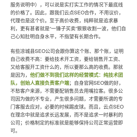
服务说明中），可以说是实打实工作的情况下最底线
的价格了。因此，跟我们云点SEO合作，不用议价，
代理也是这个价。至于高价收费，纯粹就是追求暴
利，更有甚者就是“一锤子买卖”狠狠收割一波，他们自
己心知肚明自身水平，不指望有长期合作。
有些凉城县SEO公司会跟你算这个账、那个账，证明
自己收费不高：要给技术开工资，要给销售开工资、
又给客服开工资什么的，所以要那么高的收费。那就
是因为，
他们做不到我们这样的经营模式：纯技术团
队，创始人直接负责客户端
；自身官网SEO做的好，
不愁客户来源，不需要配销售员去用嘴拉客。很多公
司因为做的不专业，产生很多问题，才需要所谓的专
门客服去应对，必要的时候踢皮球。而且，云点SEO
在理念中就是追求长远发展，而不是追求一时暴利的
公司；价格制定的标准就是能够保持公司正常运营即
可。