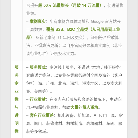
台提升
超 50% 流量增长（月破 14 万流量）
，促进销售
业绩。
–
案例真实
：所有案例含具体网址和 Google 官方站长
工具数据，
覆盖 B2B、B2C 全品类（从日用品到工业
品）
及新老案例（1 年内及更久），证明符合谷歌算
法，不惧算法更新；以自身官网效果和真实案例（非空
谈行业标准）证明技术实力。
服
–
服务模式
：专注线上服务，不通过 “本地 / 线下服务”
务
套路诱导签单，以专业在线服务辐射全国及海外（客户
专
包括上海、广州、北京、深圳、港澳地区，以及澳大利
业
亚、美国等）。
性
–
行业贡献
：在圈内充斥噱头和套路的情况下，主动向
与
用户揭露行业真相，帮助
大量外贸人避坑
。
透
–
客户行业覆盖
：机电设备、新能源、AI 应用工具、家
明
具、阀门、装修建材、机械制造、高精器材、车辆、服
性
装等多领域。