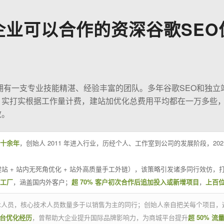
企业可以合作的资深谷歌SEO
O拥有一支专业技能精湛、经验丰富的团队。多年谷歌SEO和独立
；实打实根据工作量计费，建站加优化总费用平均都在一万多些
效。
十余年
，创始人 2011 年进入行业，历经个人、工作室到公司的发展阶段，20
站 + 站内无死角优化 + 站外高质量手工外链），该策略引发诸多同行效仿，打
业工厂
，涵盖国内外客户；
超 70% 客户初次合作后追加投入或新增项目
，
上百
技术人员，核心技术人员数量多于以销售为主的同行；创始人亲自把关每个项目，
平台优化经历
，曾帮助大企业提升国际品牌影响力，为商城平台提升
超 50% 流