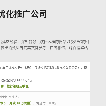
优化推广公司
站建站经验，深知谷歌喜欢什么样的网站以及SEO的种
，做出的效果有真实案例参考，口碑相传。纯白帽整站
21 年正式成立云点 SEO（宿迁文韬武略信息技术有限公司），积
造安全高效 SEO 方案。
位客户推荐给朋友单位
。
避免问题推诿。
量增长（月破 14 万流量）
，促进销售业绩。