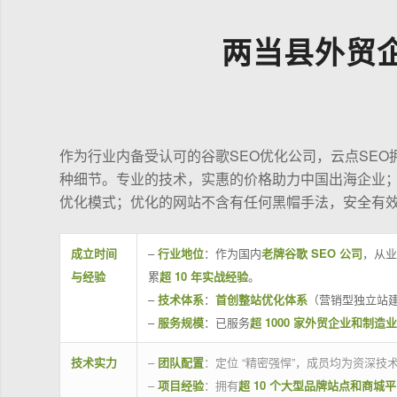
两当县外贸
作为行业内备受认可的谷歌SEO优化公司，云点SE
种细节。专业的技术，实惠的价格助力中国出海企业
优化模式；优化的网站不含有任何黑帽手法，安全有
成立时间
–
行业地位
：作为国内
老牌谷歌 SEO 公司
，从业
与经验
累
超 10 年实战经验
。
–
技术体系
：
首创整站优化体系
（营销型独立站建
–
服务规模
：已服务
超 1000 家外贸企业和制造
技术实力
–
团队配置
：定位 “精密强悍”，成员均为资深
–
项目经验
：拥有
超 10 个大型品牌站点和商城