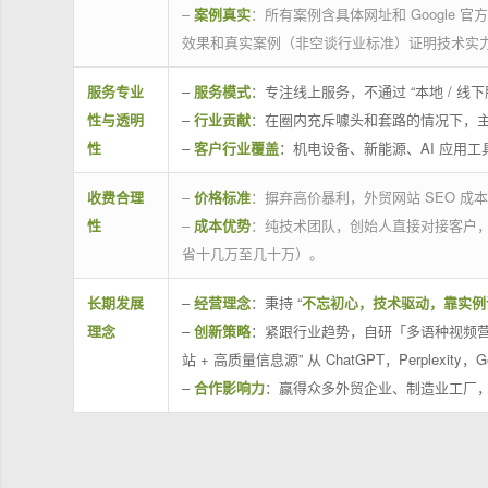
–
案例真实
：所有案例含具体网址和 Google 
效果和真实案例（非空谈行业标准）证明技术实
服务专业
–
服务模式
：专注线上服务，不通过 “本地 /
性与透明
–
行业贡献
：在圈内充斥噱头和套路的情况下，
性
–
客户行业覆盖
：机电设备、新能源、AI 应用
收费合理
–
价格标准
：摒弃高价暴利，外贸网站 SEO 成本
性
–
成本优势
：纯技术团队，创始人直接对接客户
省十几万至几十万）。
长期发展
–
经营理念
：秉持 “
不忘初心，技术驱动，靠实例
理念
–
创新策略
：紧跟行业趋势，自研「多语种视频营
站 + 高质量信息源” 从 ChatGPT，Perplexity，G
–
合作影响力
：赢得众多外贸企业、制造业工厂