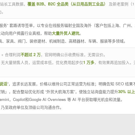
官方站长工具数据，
覆盖 B2B、B2C 全品类（从日用品到工业品）
及新老案例（1
力。
 线下服务” 套路诱导签单，以专业在线服务辐射全国及海外（客户包括上海、广
主动向用户揭露行业真相，帮助
大量外贸人避坑
。
工具、家具、阀门、装修建材、机械制造、高精器材、车辆、服装等多领域。
 + 合理利润
不超过 2 万
，官网明确公示收费标准，无需议价。
，无大量销售人员，运营成本低，优化费用起步仅
1 万多
，有效果再追加投入，
说话
”，追求长远发展，价格以维持公司正常运营为标准；明确告知 SEO 结
销」，配合整站优化形成 “外贸大航海方案”，使独立站询盘能力提升
30% 以上
emini，Copilot和Google AI Overviews 等 AI 平台获取曝光机会和流量。
，乃至政府单位及顶级公司沟通合作。