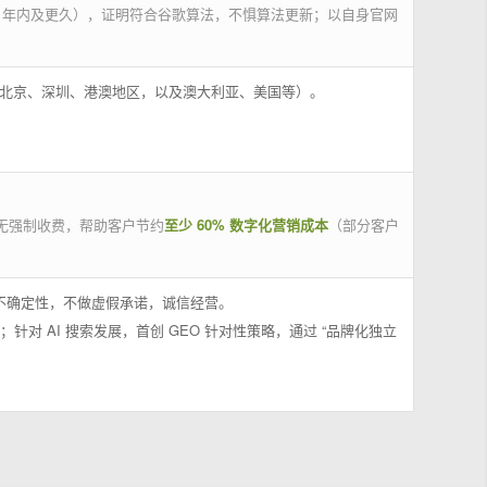
 年内及更久），证明符合谷歌算法，不惧算法更新；以自身官网
州、北京、深圳、港澳地区，以及澳大利亚、美国等）。
无强制收费，帮助客户节约
至少 60% 数字化营销成本
（部分客户
果不确定性，不做虚假承诺，诚信经营。
；针对 AI 搜索发展，首创 GEO 针对性策略，通过 “品牌化独立