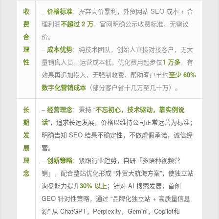
收
–
价格标准
：摒弃高价暴利，外贸网站 SEO 成本 + 合
费
理利润
不超过 2 万
，官网明确公示收费标准，无需议
合
价。
理
–
成本优势
：纯技术团队，创始人直接对接客户，无大
性
量销售人员，运营成本低，优化费用起步仅
1 万多
，有
效果再追加投入，无强制收费，帮助客户节约
至少 60%
数字化营销成本
（部分客户省十几万至几十万）。
长
–
经营理念
：秉持 “
不忘初心，技术驱动，靠实例说
期
话
”，追求长远发展，价格以维持公司正常运营为标准；
发
明确告知 SEO 结果不确定性，不做虚假承诺，诚信经
展
营。
理
–
创新策略
：紧跟行业趋势，自研「多语种视频营
念
销」，配合整站优化形成 “外贸大航海方案”，使独立站
询盘能力提升
30% 以上
；针对 AI 搜索发展，首创
GEO 针对性策略，通过 “品牌化独立站 + 高质量信息
源” 从 ChatGPT，Perplexity，Gemini，Copilot和