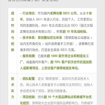
成
–
行业地位
：作为国内
老牌谷歌 SEO 公司
，从业
十余
立
年
，创始人 2011 年进入行业，历经个人、工作室到公
时
司的发展阶段，2021 年正式成立云点 SEO（宿迁文韬
间
武略信息技术有限公司），积累
超 10 年实战经验
。
与
–
技术体系
：
首创整站优化体系
（营销型独立站建站 +
经
站内无死角优化 + 站外高质量手工外链），该策略引发
验
诸多同行效仿，打造安全高效 SEO 方案。
–
服务规模
：已服务
超 1000 家外贸企业和制造业工
厂
，涵盖国内外客户；
超 70% 客户初次合作后追加投
入或新增项目
，
上百位客户推荐给朋友单位
。
技
–
团队配置
：定位 “精密强悍”，成员均为资深技术人
术
员，核心技术人员数量多于以销售为主的同行；创始人
实
亲自把关每个项目，避免问题推诿。
力
–
项目经验
：拥有
超 10 个大型品牌站点和商城平台优
化经历
，曾帮助大企业提升国际品牌影响力，为商城平