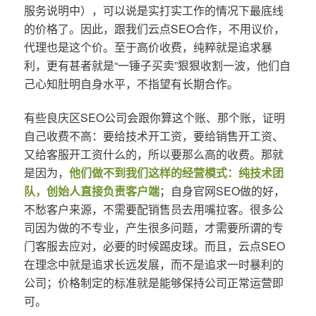
服务说明中），可以说是实打实工作的情况下最底线
的价格了。因此，跟我们云点SEO合作，不用议价，
代理也是这个价。至于高价收费，纯粹就是追求暴
利，更有甚者就是“一锤子买卖”狠狠收割一波，他们自
己心知肚明自身水平，不指望有长期合作。
有些良庆区SEO公司会跟你算这个账、那个账，证明
自己收费不高：要给技术开工资，要给销售开工资、
又给客服开工资什么的，所以要那么高的收费。那就
是因为，
他们做不到我们这样的经营模式：纯技术团
队，创始人直接负责客户端
；自身官网SEO做的好，
不愁客户来源，不需要配销售员去用嘴拉客。很多公
司因为做的不专业，产生很多问题，才需要所谓的专
门客服去应对，必要的时候踢皮球。而且，云点SEO
在理念中就是追求长远发展，而不是追求一时暴利的
公司；价格制定的标准就是能够保持公司正常运营即
可。