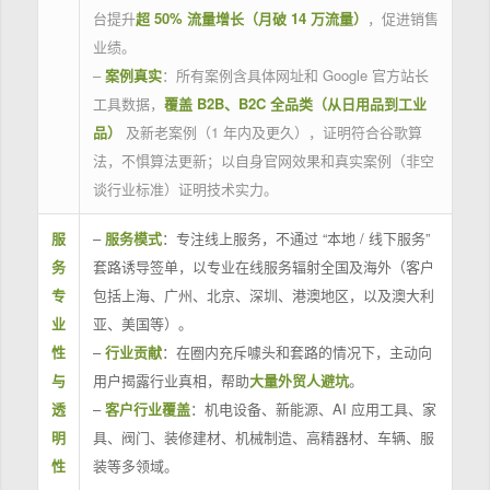
台提升
超 50% 流量增长（月破 14 万流量）
，促进销售
业绩。
–
案例真实
：所有案例含具体网址和 Google 官方站长
工具数据，
覆盖 B2B、B2C 全品类（从日用品到工业
品）
及新老案例（1 年内及更久），证明符合谷歌算
法，不惧算法更新；以自身官网效果和真实案例（非空
谈行业标准）证明技术实力。
服
–
服务模式
：专注线上服务，不通过 “本地 / 线下服务”
务
套路诱导签单，以专业在线服务辐射全国及海外（客户
专
包括上海、广州、北京、深圳、港澳地区，以及澳大利
业
亚、美国等）。
性
–
行业贡献
：在圈内充斥噱头和套路的情况下，主动向
与
用户揭露行业真相，帮助
大量外贸人避坑
。
透
–
客户行业覆盖
：机电设备、新能源、AI 应用工具、家
明
具、阀门、装修建材、机械制造、高精器材、车辆、服
性
装等多领域。