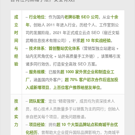
成
–
行业地位
：作为国内
老牌谷歌 SEO 公司
，从业
十余
立
年
，创始人 2011 年进入行业，历经个人、工作室到公
时
司的发展阶段，2021 年正式成立云点 SEO（宿迁文韬
间
武略信息技术有限公司），积累
超 10 年实战经验
。
与
–
技术体系
：
首创整站优化体系
（营销型独立站建站 +
经
站内无死角优化 + 站外高质量手工外链），该策略引发
验
诸多同行效仿，打造安全高效 SEO 方案。
–
服务规模
：已服务
超 1000 家外贸企业和制造业工
厂
，涵盖国内外客户；
超 70% 客户初次合作后追加投
入或新增项目
，
上百位客户推荐给朋友单位
。
技
–
团队配置
：定位 “精密强悍”，成员均为资深技术人
术
员，核心技术人员数量多于以销售为主的同行；创始人
实
亲自把关每个项目，避免问题推诿。
力
–
项目经验
：拥有
超 10 个大型品牌站点和商城平台优
化经历
，曾帮助大企业提升国际品牌影响力，为商城平