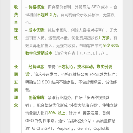
收
–
价格标准
：摒弃高价暴利，外贸网站 SEO 成本 + 合
费
理利润
不超过 2 万
，官网明确公示收费标准，无需议
合
价。
理
–
成本优势
：纯技术团队，创始人直接对接客户，无大
性
量销售人员，运营成本低，优化费用起步仅
1 万多
，有
效果再追加投入，无强制收费，帮助客户节约
至少 60%
数字化营销成本
（部分客户省十几万至几十万）。
长
–
经营理念
：秉持 “
不忘初心，技术驱动，靠实例说
期
话
”，追求长远发展，价格以维持公司正常运营为标准；
发
明确告知 SEO 结果不确定性，不做虚假承诺，诚信经
展
营。
理
–
创新策略
：紧跟行业趋势，自研「多语种视频营
念
销」，配合整站优化形成 “外贸大航海方案”，使独立站
询盘能力提升
30% 以上
；针对 AI 搜索发展，首创
GEO 针对性策略，通过 “品牌化独立站 + 高质量信息
源” 从 ChatGPT，Perplexity，Gemini，Copilot和