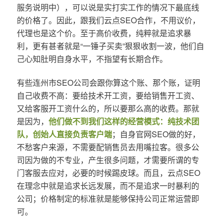
服务说明中），可以说是实打实工作的情况下最底线
的价格了。因此，跟我们云点SEO合作，不用议价，
代理也是这个价。至于高价收费，纯粹就是追求暴
利，更有甚者就是“一锤子买卖”狠狠收割一波，他们自
己心知肚明自身水平，不指望有长期合作。
有些连州市SEO公司会跟你算这个账、那个账，证明
自己收费不高：要给技术开工资，要给销售开工资、
又给客服开工资什么的，所以要那么高的收费。那就
是因为，
他们做不到我们这样的经营模式：纯技术团
队，创始人直接负责客户端
；自身官网SEO做的好，
不愁客户来源，不需要配销售员去用嘴拉客。很多公
司因为做的不专业，产生很多问题，才需要所谓的专
门客服去应对，必要的时候踢皮球。而且，云点SEO
在理念中就是追求长远发展，而不是追求一时暴利的
公司；价格制定的标准就是能够保持公司正常运营即
可。