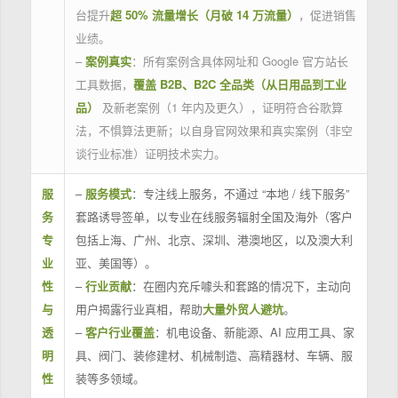
台提升
超 50% 流量增长（月破 14 万流量）
，促进销售
业绩。
–
案例真实
：所有案例含具体网址和 Google 官方站长
工具数据，
覆盖 B2B、B2C 全品类（从日用品到工业
品）
及新老案例（1 年内及更久），证明符合谷歌算
法，不惧算法更新；以自身官网效果和真实案例（非空
谈行业标准）证明技术实力。
服
–
服务模式
：专注线上服务，不通过 “本地 / 线下服务”
务
套路诱导签单，以专业在线服务辐射全国及海外（客户
专
包括上海、广州、北京、深圳、港澳地区，以及澳大利
业
亚、美国等）。
性
–
行业贡献
：在圈内充斥噱头和套路的情况下，主动向
与
用户揭露行业真相，帮助
大量外贸人避坑
。
透
–
客户行业覆盖
：机电设备、新能源、AI 应用工具、家
明
具、阀门、装修建材、机械制造、高精器材、车辆、服
性
装等多领域。