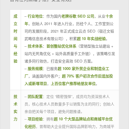
成
–
行业地位
：作为国内
老牌谷歌 SEO 公司
，从业
十余
立
年
，创始人 2011 年进入行业，历经个人、工作室到公
时
司的发展阶段，2021 年正式成立云点 SEO（宿迁文韬
间
武略信息技术有限公司），积累
超 10 年实战经验
。
与
–
技术体系
：
首创整站优化体系
（营销型独立站建站 +
经
站内无死角优化 + 站外高质量手工外链），该策略引发
验
诸多同行效仿，打造安全高效 SEO 方案。
–
服务规模
：已服务
超 1000 家外贸企业和制造业工
厂
，涵盖国内外客户；
超 70% 客户初次合作后追加投
入或新增项目
，
上百位客户推荐给朋友单位
。
技
–
团队配置
：定位 “精密强悍”，成员均为资深技术人
术
员，核心技术人员数量多于以销售为主的同行；创始人
实
亲自把关每个项目，避免问题推诿。
力
–
项目经验
：拥有
超 10 个大型品牌站点和商城平台优
化经历
，曾帮助大企业提升国际品牌影响力，为商城平