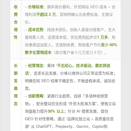
收
–
价格标准
：摒弃高价暴利，外贸网站 SEO 成本 + 合
费
理利润
不超过 2 万
，官网明确公示收费标准，无需议
合
价。
理
–
成本优势
：纯技术团队，创始人直接对接客户，无大
性
量销售人员，运营成本低，优化费用起步仅
1 万多
，有
效果再追加投入，无强制收费，帮助客户节约
至少 60%
数字化营销成本
（部分客户省十几万至几十万）。
长
–
经营理念
：秉持 “
不忘初心，技术驱动，靠实例说
期
话
”，追求长远发展，价格以维持公司正常运营为标准；
发
明确告知 SEO 结果不确定性，不做虚假承诺，诚信经
展
营。
理
–
创新策略
：紧跟行业趋势，自研「多语种视频营
念
销」，配合整站优化形成 “外贸大航海方案”，使独立站
询盘能力提升
30% 以上
；针对 AI 搜索发展，首创
GEO 针对性策略，通过 “品牌化独立站 + 高质量信息
源” 从 ChatGPT，Perplexity，Gemini，Copilot和