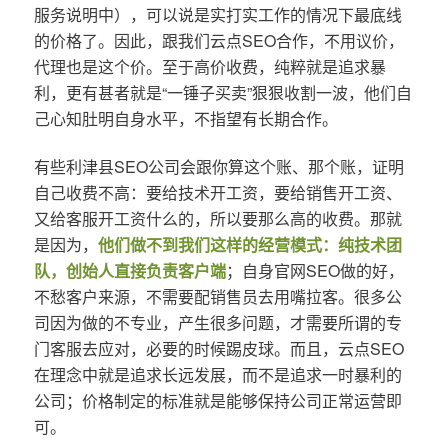
服务说明中），可以说是实打实工作的情况下最底线
的价格了。因此，跟我们云点SEO合作，不用议价，
代理也是这个价。至于高价收费，纯粹就是追求暴
利，更有甚者就是“一锤子买卖”狠狠收割一波，他们自
己心知肚明自身水平，不指望有长期合作。
有些利津县SEO公司会跟你算这个账、那个账，证明
自己收费不高：要给技术开工资，要给销售开工资、
又给客服开工资什么的，所以要那么高的收费。那就
是因为，
他们做不到我们这样的经营模式：纯技术团
队，创始人直接负责客户端
；自身官网SEO做的好，
不愁客户来源，不需要配销售员去用嘴拉客。很多公
司因为做的不专业，产生很多问题，才需要所谓的专
门客服去应对，必要的时候踢皮球。而且，云点SEO
在理念中就是追求长远发展，而不是追求一时暴利的
公司；价格制定的标准就是能够保持公司正常运营即
可。