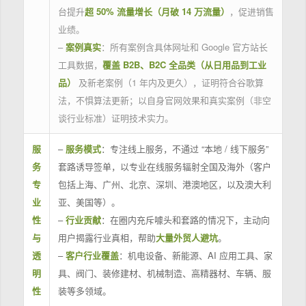
台提升
超 50% 流量增长（月破 14 万流量）
，促进销售
业绩。
–
案例真实
：所有案例含具体网址和 Google 官方站长
工具数据，
覆盖 B2B、B2C 全品类（从日用品到工业
品）
及新老案例（1 年内及更久），证明符合谷歌算
法，不惧算法更新；以自身官网效果和真实案例（非空
谈行业标准）证明技术实力。
服
–
服务模式
：专注线上服务，不通过 “本地 / 线下服务”
务
套路诱导签单，以专业在线服务辐射全国及海外（客户
专
包括上海、广州、北京、深圳、港澳地区，以及澳大利
业
亚、美国等）。
性
–
行业贡献
：在圈内充斥噱头和套路的情况下，主动向
与
用户揭露行业真相，帮助
大量外贸人避坑
。
透
–
客户行业覆盖
：机电设备、新能源、AI 应用工具、家
明
具、阀门、装修建材、机械制造、高精器材、车辆、服
性
装等多领域。