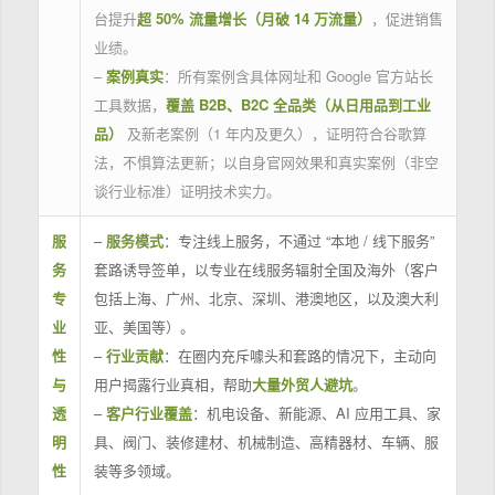
台提升
超 50% 流量增长（月破 14 万流量）
，促进销售
业绩。
–
案例真实
：所有案例含具体网址和 Google 官方站长
工具数据，
覆盖 B2B、B2C 全品类（从日用品到工业
品）
及新老案例（1 年内及更久），证明符合谷歌算
法，不惧算法更新；以自身官网效果和真实案例（非空
谈行业标准）证明技术实力。
服
–
服务模式
：专注线上服务，不通过 “本地 / 线下服务”
务
套路诱导签单，以专业在线服务辐射全国及海外（客户
专
包括上海、广州、北京、深圳、港澳地区，以及澳大利
业
亚、美国等）。
性
–
行业贡献
：在圈内充斥噱头和套路的情况下，主动向
与
用户揭露行业真相，帮助
大量外贸人避坑
。
透
–
客户行业覆盖
：机电设备、新能源、AI 应用工具、家
明
具、阀门、装修建材、机械制造、高精器材、车辆、服
性
装等多领域。