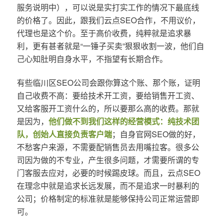
服务说明中），可以说是实打实工作的情况下最底线
的价格了。因此，跟我们云点SEO合作，不用议价，
代理也是这个价。至于高价收费，纯粹就是追求暴
利，更有甚者就是“一锤子买卖”狠狠收割一波，他们自
己心知肚明自身水平，不指望有长期合作。
有些临川区SEO公司会跟你算这个账、那个账，证明
自己收费不高：要给技术开工资，要给销售开工资、
又给客服开工资什么的，所以要那么高的收费。那就
是因为，
他们做不到我们这样的经营模式：纯技术团
队，创始人直接负责客户端
；自身官网SEO做的好，
不愁客户来源，不需要配销售员去用嘴拉客。很多公
司因为做的不专业，产生很多问题，才需要所谓的专
门客服去应对，必要的时候踢皮球。而且，云点SEO
在理念中就是追求长远发展，而不是追求一时暴利的
公司；价格制定的标准就是能够保持公司正常运营即
可。