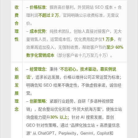
收
–
价格标准
：摒弃高价暴利，外贸网站 SEO 成本 + 合
费
理利润
不超过 2 万
，官网明确公示收费标准，无需议
合
价。
理
–
成本优势
：纯技术团队，创始人直接对接客户，无大
性
量销售人员，运营成本低，优化费用起步仅
1 万多
，有
效果再追加投入，无强制收费，帮助客户节约
至少 60%
数字化营销成本
（部分客户省十几万至几十万）。
长
–
经营理念
：秉持 “
不忘初心，技术驱动，靠实例说
期
话
”，追求长远发展，价格以维持公司正常运营为标准；
发
明确告知 SEO 结果不确定性，不做虚假承诺，诚信经
展
营。
理
–
创新策略
：紧跟行业趋势，自研「多语种视频营
念
销」，配合整站优化形成 “外贸大航海方案”，使独立站
询盘能力提升
30% 以上
；针对 AI 搜索发展，首创
GEO 针对性策略，通过 “品牌化独立站 + 高质量信息
源” 从 ChatGPT，Perplexity，Gemini，Copilot和