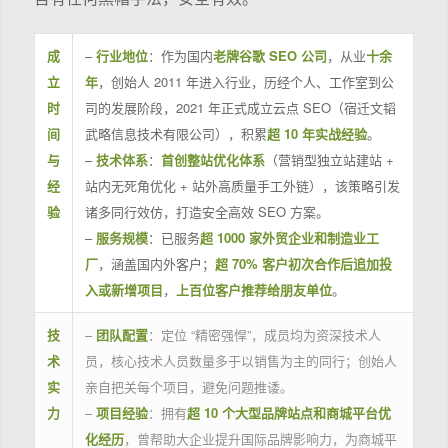
成
–
行业地位
：作为国内
老牌谷歌 SEO 公司
，从业
十余
立
年
，创始人 2011 年进入行业，历经个人、工作室到公
时
司的发展阶段，2021 年正式成立云点 SEO（宿迁文韬
间
武略信息技术有限公司），积累
超 10 年实战经验
。
与
–
技术体系
：
首创整站优化体系
（营销型独立站建站 +
经
站内无死角优化 + 站外高质量手工外链），该策略引发
验
诸多同行效仿，打造安全高效 SEO 方案。
–
服务规模
：已服务
超 1000 家外贸企业和制造业工
厂
，涵盖国内外客户；
超 70% 客户初次合作后追加投
入或新增项目
，
上百位客户推荐给朋友单位
。
技
–
团队配置
：定位 “精密强悍”，成员均为资深技术人
术
员，核心技术人员数量多于以销售为主的同行；创始人
实
亲自把关每个项目，避免问题推诿。
力
–
项目经验
：拥有
超 10 个大型品牌站点和商城平台优
化经历
，曾帮助大企业提升国际品牌影响力，为商城平