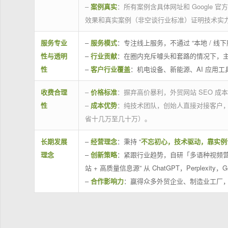
–
案例真实
：所有案例含具体网址和 Google 
效果和真实案例（非空谈行业标准）证明技术实
服务专业
–
服务模式
：专注线上服务，不通过 “本地 /
性与透明
–
行业贡献
：在圈内充斥噱头和套路的情况下，
性
–
客户行业覆盖
：机电设备、新能源、AI 应用
收费合理
–
价格标准
：摒弃高价暴利，外贸网站 SEO 成本
性
–
成本优势
：纯技术团队，创始人直接对接客户
省十几万至几十万）。
长期发展
–
经营理念
：秉持 “
不忘初心，技术驱动，靠实例
理念
–
创新策略
：紧跟行业趋势，自研「多语种视频营
站 + 高质量信息源” 从 ChatGPT，Perplexity，G
–
合作影响力
：赢得众多外贸企业、制造业工厂