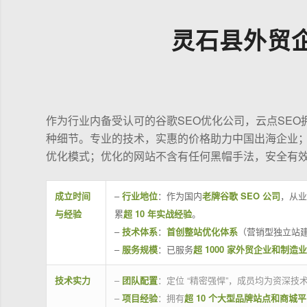
灵石县外贸
作为行业内备受认可的谷歌SEO优化公司，云点SE
种细节。专业的技术，实惠的价格助力中国出海企业
优化模式；优化的网站不含有任何黑帽手法，安全有
成立时间
–
行业地位
：作为国内
老牌谷歌 SEO 公司
，从业
与经验
累
超 10 年实战经验
。
–
技术体系
：
首创整站优化体系
（营销型独立站建
–
服务规模
：已服务
超 1000 家外贸企业和制造
技术实力
–
团队配置
：定位 “精密强悍”，成员均为资深
–
项目经验
：拥有
超 10 个大型品牌站点和商城