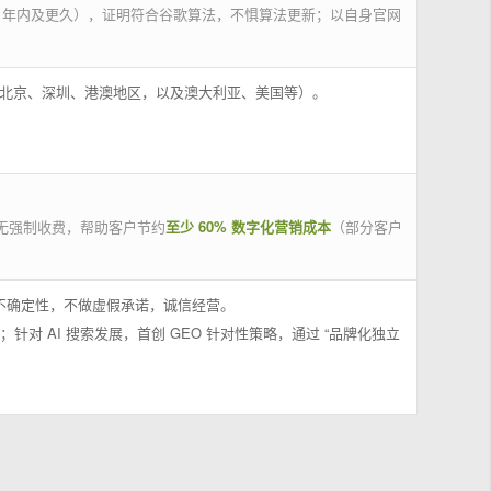
 年内及更久），证明符合谷歌算法，不惧算法更新；以自身官网
州、北京、深圳、港澳地区，以及澳大利亚、美国等）。
无强制收费，帮助客户节约
至少 60% 数字化营销成本
（部分客户
果不确定性，不做虚假承诺，诚信经营。
；针对 AI 搜索发展，首创 GEO 针对性策略，通过 “品牌化独立