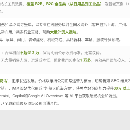
官方站长工具数据，
覆盖 B2B、B2C 全品类（从日用品到工业品）
及新老案例（1
力。
 线下服务” 套路诱导签单，以专业在线服务辐射全国及海外（客户包括上海、广
主动向用户揭露行业真相，帮助
大量外贸人避坑
。
工具、家具、阀门、装修建材、机械制造、高精器材、车辆、服装等多领域。
 + 合理利润
不超过 2 万
，官网明确公示收费标准，无需议价。
，无大量销售人员，运营成本低，优化费用起步仅
1 万多
，有效果再追加投入，
说话
”，追求长远发展，价格以维持公司正常运营为标准；明确告知 SEO 结
销」，配合整站优化形成 “外贸大航海方案”，使独立站询盘能力提升
30% 以上
emini，Copilot和Google AI Overviews 等 AI 平台获取曝光机会和流量。
，乃至政府单位及顶级公司沟通合作。