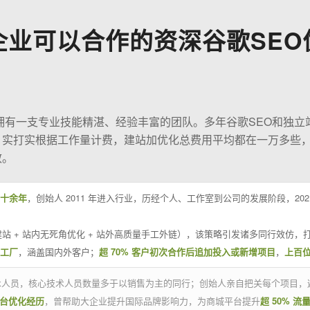
企业可以合作的资深谷歌SEO
O拥有一支专业技能精湛、经验丰富的团队。多年谷歌SEO和独立
；实打实根据工作量计费，建站加优化总费用平均都在一万多些
效。
十余年
，创始人 2011 年进入行业，历经个人、工作室到公司的发展阶段，20
站 + 站内无死角优化 + 站外高质量手工外链），该策略引发诸多同行效仿，打
业工厂
，涵盖国内外客户；
超 70% 客户初次合作后追加投入或新增项目
，
上百
技术人员，核心技术人员数量多于以销售为主的同行；创始人亲自把关每个项目，
平台优化经历
，曾帮助大企业提升国际品牌影响力，为商城平台提升
超 50% 流