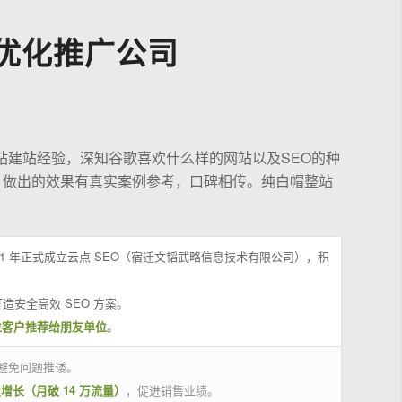
优化推广公司
站建站经验，深知谷歌喜欢什么样的网站以及SEO的种
，做出的效果有真实案例参考，口碑相传。纯白帽整站
21 年正式成立云点 SEO（宿迁文韬武略信息技术有限公司），积
造安全高效 SEO 方案。
位客户推荐给朋友单位
。
避免问题推诿。
量增长（月破 14 万流量）
，促进销售业绩。