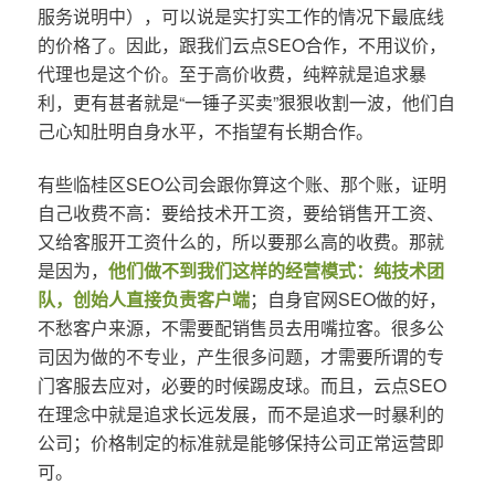
服务说明中），可以说是实打实工作的情况下最底线
的价格了。因此，跟我们云点SEO合作，不用议价，
代理也是这个价。至于高价收费，纯粹就是追求暴
利，更有甚者就是“一锤子买卖”狠狠收割一波，他们自
己心知肚明自身水平，不指望有长期合作。
有些临桂区SEO公司会跟你算这个账、那个账，证明
自己收费不高：要给技术开工资，要给销售开工资、
又给客服开工资什么的，所以要那么高的收费。那就
是因为，
他们做不到我们这样的经营模式：纯技术团
队，创始人直接负责客户端
；自身官网SEO做的好，
不愁客户来源，不需要配销售员去用嘴拉客。很多公
司因为做的不专业，产生很多问题，才需要所谓的专
门客服去应对，必要的时候踢皮球。而且，云点SEO
在理念中就是追求长远发展，而不是追求一时暴利的
公司；价格制定的标准就是能够保持公司正常运营即
可。