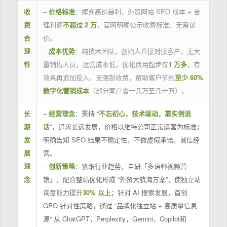
收
–
价格标准
：摒弃高价暴利，外贸网站 SEO 成本 + 合
费
理利润
不超过 2 万
，官网明确公示收费标准，无需议
合
价。
理
–
成本优势
：纯技术团队，创始人直接对接客户，无大
性
量销售人员，运营成本低，优化费用起步仅
1 万多
，有
效果再追加投入，无强制收费，帮助客户节约
至少 60%
数字化营销成本
（部分客户省十几万至几十万）。
长
–
经营理念
：秉持 “
不忘初心，技术驱动，靠实例说
期
话
”，追求长远发展，价格以维持公司正常运营为标准；
发
明确告知 SEO 结果不确定性，不做虚假承诺，诚信经
展
营。
理
–
创新策略
：紧跟行业趋势，自研「多语种视频营
念
销」，配合整站优化形成 “外贸大航海方案”，使独立站
询盘能力提升
30% 以上
；针对 AI 搜索发展，首创
GEO 针对性策略，通过 “品牌化独立站 + 高质量信息
源” 从 ChatGPT，Perplexity，Gemini，Copilot和