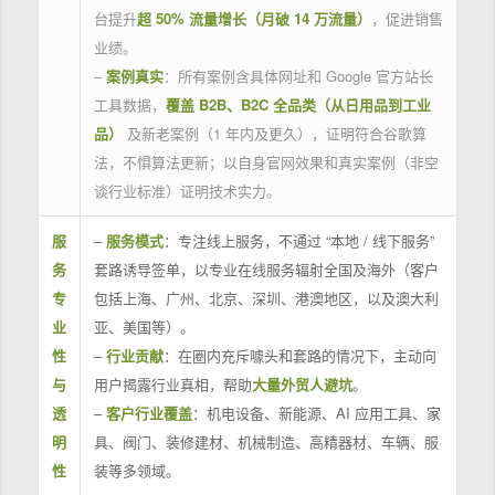
台提升
超 50% 流量增长（月破 14 万流量）
，促进销售
业绩。
–
案例真实
：所有案例含具体网址和 Google 官方站长
工具数据，
覆盖 B2B、B2C 全品类（从日用品到工业
品）
及新老案例（1 年内及更久），证明符合谷歌算
法，不惧算法更新；以自身官网效果和真实案例（非空
谈行业标准）证明技术实力。
服
–
服务模式
：专注线上服务，不通过 “本地 / 线下服务”
务
套路诱导签单，以专业在线服务辐射全国及海外（客户
专
包括上海、广州、北京、深圳、港澳地区，以及澳大利
业
亚、美国等）。
性
–
行业贡献
：在圈内充斥噱头和套路的情况下，主动向
与
用户揭露行业真相，帮助
大量外贸人避坑
。
透
–
客户行业覆盖
：机电设备、新能源、AI 应用工具、家
明
具、阀门、装修建材、机械制造、高精器材、车辆、服
性
装等多领域。