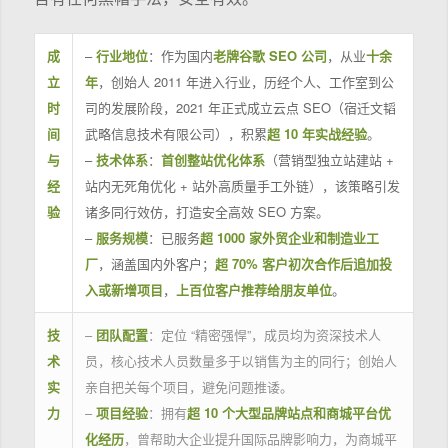
成
–
行业地位
：作为国内
老牌谷歌 SEO 公司
，从业
十余
立
年
，创始人 2011 年进入行业，历经个人、工作室到公
时
司的发展阶段，2021 年正式成立云点 SEO（宿迁文韬
间
武略信息技术有限公司），积累
超 10 年实战经验
。
与
–
技术体系
：
首创整站优化体系
（营销型独立站建站 +
经
站内无死角优化 + 站外高质量手工外链），该策略引发
验
诸多同行效仿，打造安全高效 SEO 方案。
–
服务规模
：已服务
超 1000 家外贸企业和制造业工
厂
，涵盖国内外客户；
超 70% 客户初次合作后追加投
入或新增项目
，
上百位客户推荐给朋友单位
。
技
–
团队配置
：定位 “精密强悍”，成员均为资深技术人
术
员，核心技术人员数量多于以销售为主的同行；创始人
实
亲自把关每个项目，避免问题推诿。
力
–
项目经验
：拥有
超 10 个大型品牌站点和商城平台优
化经历
，曾帮助大企业提升国际品牌影响力，为商城平