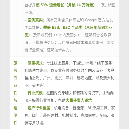
台提升
超 50% 流量增长（月破 14 万流量）
，促进销售
业绩。
–
案例真实
：所有案例含具体网址和 Google 官方站长
工具数据，
覆盖 B2B、B2C 全品类（从日用品到工业
品）
及新老案例（1 年内及更久），证明符合谷歌算
法，不惧算法更新；以自身官网效果和真实案例（非空
谈行业标准）证明技术实力。
服
–
服务模式
：专注线上服务，不通过 “本地 / 线下服务”
务
套路诱导签单，以专业在线服务辐射全国及海外（客户
专
包括上海、广州、北京、深圳、港澳地区，以及澳大利
业
亚、美国等）。
性
–
行业贡献
：在圈内充斥噱头和套路的情况下，主动向
与
用户揭露行业真相，帮助
大量外贸人避坑
。
透
–
客户行业覆盖
：机电设备、新能源、AI 应用工具、家
明
具、阀门、装修建材、机械制造、高精器材、车辆、服
性
装等多领域。