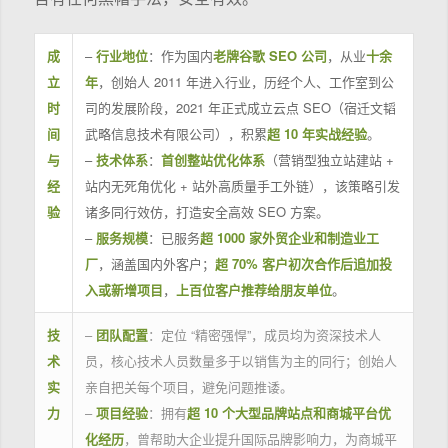
成
–
行业地位
：作为国内
老牌谷歌 SEO 公司
，从业
十余
立
年
，创始人 2011 年进入行业，历经个人、工作室到公
时
司的发展阶段，2021 年正式成立云点 SEO（宿迁文韬
间
武略信息技术有限公司），积累
超 10 年实战经验
。
与
–
技术体系
：
首创整站优化体系
（营销型独立站建站 +
经
站内无死角优化 + 站外高质量手工外链），该策略引发
验
诸多同行效仿，打造安全高效 SEO 方案。
–
服务规模
：已服务
超 1000 家外贸企业和制造业工
厂
，涵盖国内外客户；
超 70% 客户初次合作后追加投
入或新增项目
，
上百位客户推荐给朋友单位
。
技
–
团队配置
：定位 “精密强悍”，成员均为资深技术人
术
员，核心技术人员数量多于以销售为主的同行；创始人
实
亲自把关每个项目，避免问题推诿。
力
–
项目经验
：拥有
超 10 个大型品牌站点和商城平台优
化经历
，曾帮助大企业提升国际品牌影响力，为商城平