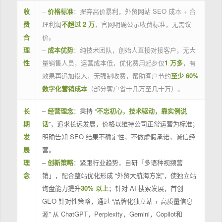
收
–
价格标准
：摒弃高价暴利，外贸网站 SEO 成本 + 合
费
理利润
不超过 2 万
，官网明确公示收费标准，无需议
合
价。
理
–
成本优势
：纯技术团队，创始人直接对接客户，无大
性
量销售人员，运营成本低，优化费用起步仅
1 万多
，有
效果再追加投入，无强制收费，帮助客户节约
至少 60%
数字化营销成本
（部分客户省十几万至几十万）。
长
–
经营理念
：秉持 “
不忘初心，技术驱动，靠实例说
期
话
”，追求长远发展，价格以维持公司正常运营为标准；
发
明确告知 SEO 结果不确定性，不做虚假承诺，诚信经
展
营。
理
–
创新策略
：紧跟行业趋势，自研「多语种视频营
念
销」，配合整站优化形成 “外贸大航海方案”，使独立站
询盘能力提升
30% 以上
；针对 AI 搜索发展，首创
GEO 针对性策略，通过 “品牌化独立站 + 高质量信息
源” 从 ChatGPT，Perplexity，Gemini，Copilot和