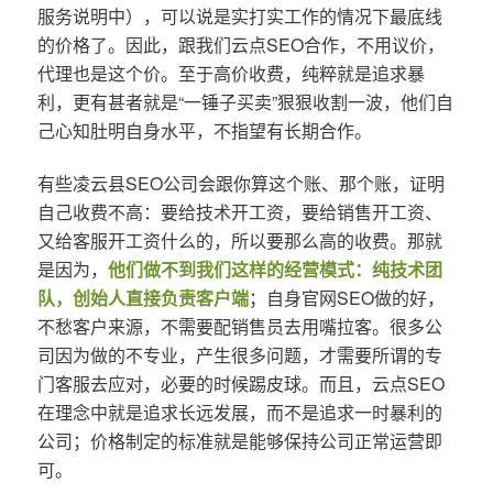
服务说明中），可以说是实打实工作的情况下最底线
的价格了。因此，跟我们云点SEO合作，不用议价，
代理也是这个价。至于高价收费，纯粹就是追求暴
利，更有甚者就是“一锤子买卖”狠狠收割一波，他们自
己心知肚明自身水平，不指望有长期合作。
有些凌云县SEO公司会跟你算这个账、那个账，证明
自己收费不高：要给技术开工资，要给销售开工资、
又给客服开工资什么的，所以要那么高的收费。那就
是因为，
他们做不到我们这样的经营模式：纯技术团
队，创始人直接负责客户端
；自身官网SEO做的好，
不愁客户来源，不需要配销售员去用嘴拉客。很多公
司因为做的不专业，产生很多问题，才需要所谓的专
门客服去应对，必要的时候踢皮球。而且，云点SEO
在理念中就是追求长远发展，而不是追求一时暴利的
公司；价格制定的标准就是能够保持公司正常运营即
可。