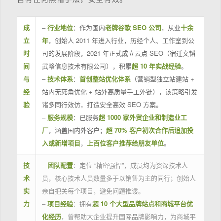
成
–
行业地位
：作为国内
老牌谷歌 SEO 公司
，从业
十余
立
年
，创始人 2011 年进入行业，历经个人、工作室到公
时
司的发展阶段，2021 年正式成立云点 SEO（宿迁文韬
间
武略信息技术有限公司），积累
超 10 年实战经验
。
与
–
技术体系
：
首创整站优化体系
（营销型独立站建站 +
经
站内无死角优化 + 站外高质量手工外链），该策略引发
验
诸多同行效仿，打造安全高效 SEO 方案。
–
服务规模
：已服务
超 1000 家外贸企业和制造业工
厂
，涵盖国内外客户；
超 70% 客户初次合作后追加投
入或新增项目
，
上百位客户推荐给朋友单位
。
技
–
团队配置
：定位 “精密强悍”，成员均为资深技术人
术
员，核心技术人员数量多于以销售为主的同行；创始人
实
亲自把关每个项目，避免问题推诿。
力
–
项目经验
：拥有
超 10 个大型品牌站点和商城平台优
化经历
，曾帮助大企业提升国际品牌影响力，为商城平