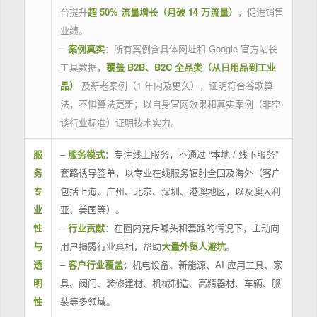
台提升
超 50% 流量增长（月破 14 万流量）
，促进销售
业绩。
–
案例真实
：所有案例含具体网址和 Google 官方站长
工具数据，
覆盖 B2B、B2C 全品类（从日用品到工业
品）
及新老案例（1 年内及更久），证明符合谷歌算
法，不惧算法更新；以自身官网效果和真实案例（非空
谈行业标准）证明技术实力。
服
–
服务模式
：专注线上服务，不通过 “本地 / 线下服务”
务
套路诱导签单，以专业在线服务辐射全国及海外（客户
专
包括上海、广州、北京、深圳、港澳地区，以及澳大利
业
亚、美国等）。
性
–
行业贡献
：在圈内充斥噱头和套路的情况下，主动向
与
用户揭露行业真相，帮助
大量外贸人避坑
。
透
–
客户行业覆盖
：机电设备、新能源、AI 应用工具、家
明
具、阀门、装修建材、机械制造、高精器材、车辆、服
性
装等多领域。