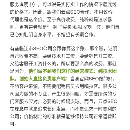
服务说明中），可以说是实打实工作的情况下最底线
的价格了。因此，跟我们云点SEO合作，不用议价，
代理也是这个价。至于高价收费，纯粹就是追求暴
利，更有甚者就是“一锤子买卖”狠狠收割一波，他们自
己心知肚明自身水平，不指望有长期合作。
有些临江市SEO公司会跟你算这个账、那个账，证明
自己收费不高：要给技术开工资，要给销售开工资、
又给客服开工资什么的，所以要那么高的收费。那就
是因为，
他们做不到我们这样的经营模式：纯技术团
队，创始人直接负责客户端
；自身官网SEO做的好，
不愁客户来源，不需要配销售员去用嘴拉客。很多公
司因为做的不专业，产生很多问题，才需要所谓的专
门客服去应对，必要的时候踢皮球。而且，云点SEO
在理念中就是追求长远发展，而不是追求一时暴利的
公司；价格制定的标准就是能够保持公司正常运营即
可。