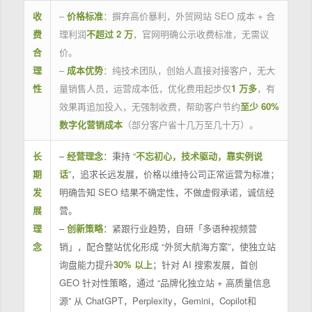
收
–
价格标准
：摒弃高价暴利，外贸网站 SEO 成本 + 合
费
理利润
不超过 2 万
，官网明确公示收费标准，无需议
合
价。
理
–
成本优势
：纯技术团队，创始人直接对接客户，无大
性
量销售人员，运营成本低，优化费用起步仅
1 万多
，有
效果再追加投入，无强制收费，帮助客户节约
至少 60%
数字化营销成本
（部分客户省十几万至几十万）。
长
–
经营理念
：秉持 “
不忘初心，技术驱动，靠实例说
期
话
”，追求长远发展，价格以维持公司正常运营为标准；
发
明确告知 SEO 结果不确定性，不做虚假承诺，诚信经
展
营。
理
–
创新策略
：紧跟行业趋势，自研「多语种视频营
念
销」，配合整站优化形成 “外贸大航海方案”，使独立站
询盘能力提升
30% 以上
；针对 AI 搜索发展，首创
GEO 针对性策略，通过 “品牌化独立站 + 高质量信息
源” 从 ChatGPT，Perplexity，Gemini，Copilot和