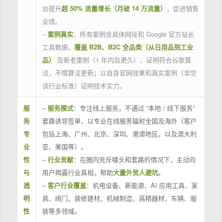
台提升
超 50% 流量增长（月破 14 万流量）
，促进销售
业绩。
–
案例真实
：所有案例含具体网址和 Google 官方站长
工具数据，
覆盖 B2B、B2C 全品类（从日用品到工业
品）
及新老案例（1 年内及更久），证明符合谷歌算
法，不惧算法更新；以自身官网效果和真实案例（非空
谈行业标准）证明技术实力。
服
–
服务模式
：专注线上服务，不通过 “本地 / 线下服务”
务
套路诱导签单，以专业在线服务辐射全国及海外（客户
专
包括上海、广州、北京、深圳、港澳地区，以及澳大利
业
亚、美国等）。
性
–
行业贡献
：在圈内充斥噱头和套路的情况下，主动向
与
用户揭露行业真相，帮助
大量外贸人避坑
。
透
–
客户行业覆盖
：机电设备、新能源、AI 应用工具、家
明
具、阀门、装修建材、机械制造、高精器材、车辆、服
性
装等多领域。