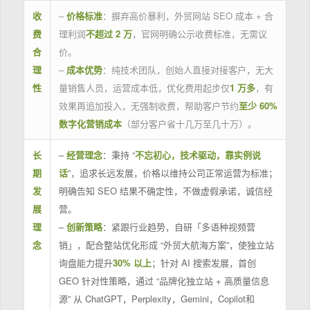
收
–
价格标准
：摒弃高价暴利，外贸网站 SEO 成本 + 合
费
理利润
不超过 2 万
，官网明确公示收费标准，无需议
合
价。
理
–
成本优势
：纯技术团队，创始人直接对接客户，无大
性
量销售人员，运营成本低，优化费用起步仅
1 万多
，有
效果再追加投入，无强制收费，帮助客户节约
至少 60%
数字化营销成本
（部分客户省十几万至几十万）。
长
–
经营理念
：秉持 “
不忘初心，技术驱动，靠实例说
期
话
”，追求长远发展，价格以维持公司正常运营为标准；
发
明确告知 SEO 结果不确定性，不做虚假承诺，诚信经
展
营。
理
–
创新策略
：紧跟行业趋势，自研「多语种视频营
念
销」，配合整站优化形成 “外贸大航海方案”，使独立站
询盘能力提升
30% 以上
；针对 AI 搜索发展，首创
GEO 针对性策略，通过 “品牌化独立站 + 高质量信息
源” 从 ChatGPT，Perplexity，Gemini，Copilot和