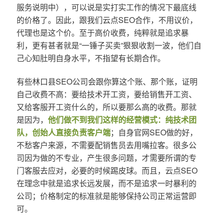
服务说明中），可以说是实打实工作的情况下最底线
的价格了。因此，跟我们云点SEO合作，不用议价，
代理也是这个价。至于高价收费，纯粹就是追求暴
利，更有甚者就是“一锤子买卖”狠狠收割一波，他们自
己心知肚明自身水平，不指望有长期合作。
有些林口县SEO公司会跟你算这个账、那个账，证明
自己收费不高：要给技术开工资，要给销售开工资、
又给客服开工资什么的，所以要那么高的收费。那就
是因为，
他们做不到我们这样的经营模式：纯技术团
队，创始人直接负责客户端
；自身官网SEO做的好，
不愁客户来源，不需要配销售员去用嘴拉客。很多公
司因为做的不专业，产生很多问题，才需要所谓的专
门客服去应对，必要的时候踢皮球。而且，云点SEO
在理念中就是追求长远发展，而不是追求一时暴利的
公司；价格制定的标准就是能够保持公司正常运营即
可。