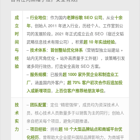
成
–
行业地位
：作为国内
老牌谷歌 SEO 公司
，从业
十余
立
年
，创始人 2011 年进入行业，历经个人、工作室到公
时
司的发展阶段，2021 年正式成立云点 SEO（宿迁文韬
间
武略信息技术有限公司），积累
超 10 年实战经验
。
与
–
技术体系
：
首创整站优化体系
（营销型独立站建站 +
经
站内无死角优化 + 站外高质量手工外链），该策略引发
验
诸多同行效仿，打造安全高效 SEO 方案。
–
服务规模
：已服务
超 1000 家外贸企业和制造业工
厂
，涵盖国内外客户；
超 70% 客户初次合作后追加投
入或新增项目
，
上百位客户推荐给朋友单位
。
技
–
团队配置
：定位 “精密强悍”，成员均为资深技术人
术
员，核心技术人员数量多于以销售为主的同行；创始人
实
亲自把关每个项目，避免问题推诿。
力
–
项目经验
：拥有
超 10 个大型品牌站点和商城平台优
化经历
，曾帮助大企业提升国际品牌影响力，为商城平