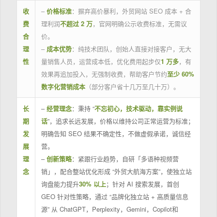
收
–
价格标准
：摒弃高价暴利，外贸网站 SEO 成本 + 合
费
理利润
不超过 2 万
，官网明确公示收费标准，无需议
合
价。
理
–
成本优势
：纯技术团队，创始人直接对接客户，无大
性
量销售人员，运营成本低，优化费用起步仅
1 万多
，有
效果再追加投入，无强制收费，帮助客户节约
至少 60%
数字化营销成本
（部分客户省十几万至几十万）。
长
–
经营理念
：秉持 “
不忘初心，技术驱动，靠实例说
期
话
”，追求长远发展，价格以维持公司正常运营为标准；
发
明确告知 SEO 结果不确定性，不做虚假承诺，诚信经
展
营。
理
–
创新策略
：紧跟行业趋势，自研「多语种视频营
念
销」，配合整站优化形成 “外贸大航海方案”，使独立站
询盘能力提升
30% 以上
；针对 AI 搜索发展，首创
GEO 针对性策略，通过 “品牌化独立站 + 高质量信息
源” 从 ChatGPT，Perplexity，Gemini，Copilot和