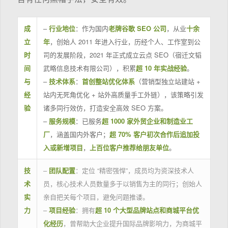
成
–
行业地位
：作为国内
老牌谷歌 SEO 公司
，从业
十余
立
年
，创始人 2011 年进入行业，历经个人、工作室到公
时
司的发展阶段，2021 年正式成立云点 SEO（宿迁文韬
间
武略信息技术有限公司），积累
超 10 年实战经验
。
与
–
技术体系
：
首创整站优化体系
（营销型独立站建站 +
经
站内无死角优化 + 站外高质量手工外链），该策略引发
验
诸多同行效仿，打造安全高效 SEO 方案。
–
服务规模
：已服务
超 1000 家外贸企业和制造业工
厂
，涵盖国内外客户；
超 70% 客户初次合作后追加投
入或新增项目
，
上百位客户推荐给朋友单位
。
技
–
团队配置
：定位 “精密强悍”，成员均为资深技术人
术
员，核心技术人员数量多于以销售为主的同行；创始人
实
亲自把关每个项目，避免问题推诿。
力
–
项目经验
：拥有
超 10 个大型品牌站点和商城平台优
化经历
，曾帮助大企业提升国际品牌影响力，为商城平