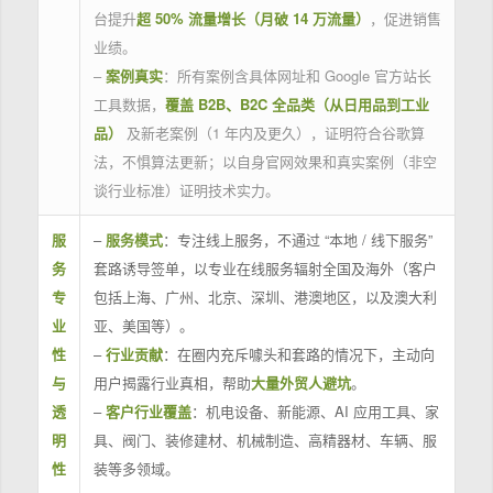
台提升
超 50% 流量增长（月破 14 万流量）
，促进销售
业绩。
–
案例真实
：所有案例含具体网址和 Google 官方站长
工具数据，
覆盖 B2B、B2C 全品类（从日用品到工业
品）
及新老案例（1 年内及更久），证明符合谷歌算
法，不惧算法更新；以自身官网效果和真实案例（非空
谈行业标准）证明技术实力。
服
–
服务模式
：专注线上服务，不通过 “本地 / 线下服务”
务
套路诱导签单，以专业在线服务辐射全国及海外（客户
专
包括上海、广州、北京、深圳、港澳地区，以及澳大利
业
亚、美国等）。
性
–
行业贡献
：在圈内充斥噱头和套路的情况下，主动向
与
用户揭露行业真相，帮助
大量外贸人避坑
。
透
–
客户行业覆盖
：机电设备、新能源、AI 应用工具、家
明
具、阀门、装修建材、机械制造、高精器材、车辆、服
性
装等多领域。