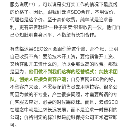
服务说明中），可以说是实打实工作的情况下最底线
的价格了。因此，跟我们云点SEO合作，不用议价，
代理也是这个价。至于高价收费，纯粹就是追求暴
利，更有甚者就是“一锤子买卖”狠狠收割一波，他们自
己心知肚明自身水平，不指望有长期合作。
有些临沭县SEO公司会跟你算这个账、那个账，证明
自己收费不高：要给技术开工资，要给销售开工资、
又给客服开工资什么的，所以要那么高的收费。那就
是因为，
他们做不到我们这样的经营模式：纯技术团
队，创始人直接负责客户端
；自身官网SEO做的好，
不愁客户来源，不需要配销售员去用嘴拉客。很多公
司因为做的不专业，产生很多问题，才需要所谓的专
门客服去应对，必要的时候踢皮球。而且，云点SEO
在理念中就是追求长远发展，而不是追求一时暴利的
公司；价格制定的标准就是能够保持公司正常运营即
可。