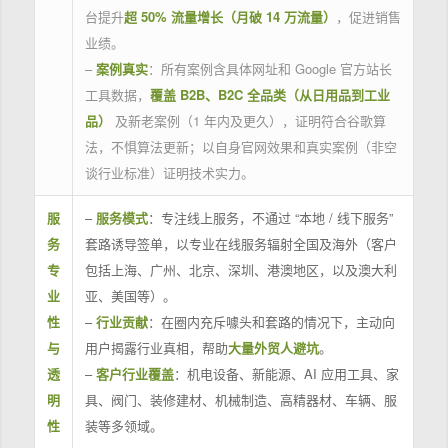
台提升
超 50% 流量增长（月破 14 万流量）
，促进销售
业绩。
–
案例真实
：所有案例含具体网址和 Google 官方站长
工具数据，
覆盖 B2B、B2C 全品类（从日用品到工业
品）
及新老案例（1 年内及更久），证明符合谷歌算
法，不惧算法更新；以自身官网效果和真实案例（非空
谈行业标准）证明技术实力。
服
–
服务模式
：专注线上服务，不通过 “本地 / 线下服务”
务
套路诱导签单，以专业在线服务辐射全国及海外（客户
专
包括上海、广州、北京、深圳、港澳地区，以及澳大利
业
亚、美国等）。
性
–
行业贡献
：在圈内充斥噱头和套路的情况下，主动向
与
用户揭露行业真相，帮助
大量外贸人避坑
。
透
–
客户行业覆盖
：机电设备、新能源、AI 应用工具、家
明
具、阀门、装修建材、机械制造、高精器材、车辆、服
性
装等多领域。