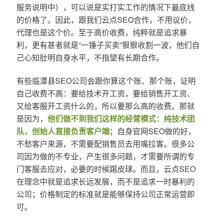
服务说明中），可以说是实打实工作的情况下最底线
的价格了。因此，跟我们云点SEO合作，不用议价，
代理也是这个价。至于高价收费，纯粹就是追求暴
利，更有甚者就是“一锤子买卖”狠狠收割一波，他们自
己心知肚明自身水平，不指望有长期合作。
有些临潭县SEO公司会跟你算这个账、那个账，证明
自己收费不高：要给技术开工资，要给销售开工资、
又给客服开工资什么的，所以要那么高的收费。那就
是因为，
他们做不到我们这样的经营模式：纯技术团
队，创始人直接负责客户端
；自身官网SEO做的好，
不愁客户来源，不需要配销售员去用嘴拉客。很多公
司因为做的不专业，产生很多问题，才需要所谓的专
门客服去应对，必要的时候踢皮球。而且，云点SEO
在理念中就是追求长远发展，而不是追求一时暴利的
公司；价格制定的标准就是能够保持公司正常运营即
可。