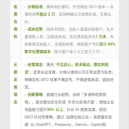
收
–
价格标准
：摒弃高价暴利，外贸网站 SEO 成本 + 合
费
理利润
不超过 2 万
，官网明确公示收费标准，无需议
合
价。
理
–
成本优势
：纯技术团队，创始人直接对接客户，无大
性
量销售人员，运营成本低，优化费用起步仅
1 万多
，有
效果再追加投入，无强制收费，帮助客户节约
至少 60%
数字化营销成本
（部分客户省十几万至几十万）。
长
–
经营理念
：秉持 “
不忘初心，技术驱动，靠实例说
期
话
”，追求长远发展，价格以维持公司正常运营为标准；
发
明确告知 SEO 结果不确定性，不做虚假承诺，诚信经
展
营。
理
–
创新策略
：紧跟行业趋势，自研「多语种视频营
念
销」，配合整站优化形成 “外贸大航海方案”，使独立站
询盘能力提升
30% 以上
；针对 AI 搜索发展，首创
GEO 针对性策略，通过 “品牌化独立站 + 高质量信息
源” 从 ChatGPT，Perplexity，Gemini，Copilot和