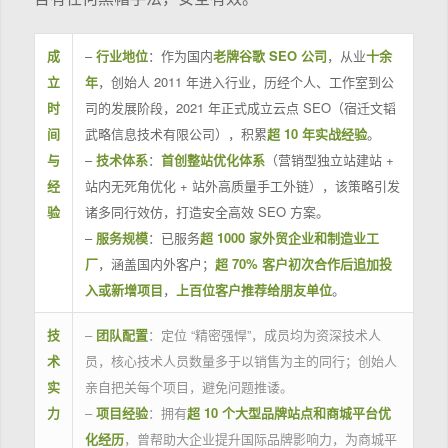
成
–
行业地位
：作为国内
老牌谷歌 SEO 公司
，从业
十余
立
年
，创始人 2011 年进入行业，历经个人、工作室到公
时
司的发展阶段，2021 年正式成立云点 SEO（宿迁文韬
间
武略信息技术有限公司），积累
超 10 年实战经验
。
与
–
技术体系
：
首创整站优化体系
（营销型独立站建站 +
经
站内无死角优化 + 站外高质量手工外链），该策略引发
验
诸多同行效仿，打造安全高效 SEO 方案。
–
服务规模
：已服务
超 1000 家外贸企业和制造业工
厂
，涵盖国内外客户；
超 70% 客户初次合作后追加投
入或新增项目
，
上百位客户推荐给朋友单位
。
技
–
团队配置
：定位 “精密强悍”，成员均为资深技术人
术
员，核心技术人员数量多于以销售为主的同行；创始人
实
亲自把关每个项目，避免问题推诿。
力
–
项目经验
：拥有
超 10 个大型品牌站点和商城平台优
化经历
，曾帮助大企业提升国际品牌影响力，为商城平