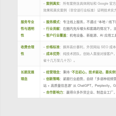
–
案例真实
：所有案例含具体网址和 Google 
效果和真实案例（非空谈行业标准）证明技术实
服务专业
–
服务模式
：专注线上服务，不通过 “本地 /
性与透明
–
行业贡献
：在圈内充斥噱头和套路的情况下，
性
–
客户行业覆盖
：机电设备、新能源、AI 应用
收费合理
–
价格标准
：摒弃高价暴利，外贸网站 SEO 成本
性
–
成本优势
：纯技术团队，创始人直接对接客户
省十几万至几十万）。
长期发展
–
经营理念
：秉持 “
不忘初心，技术驱动，靠实例
理念
–
创新策略
：紧跟行业趋势，自研「多语种视频营
站 + 高质量信息源” 从 ChatGPT，Perplexity，G
–
合作影响力
：赢得众多外贸企业、制造业工厂