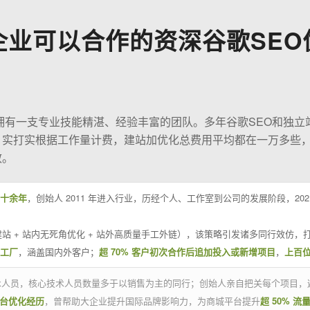
企业可以合作的资深谷歌SEO
O拥有一支专业技能精湛、经验丰富的团队。多年谷歌SEO和独立
；实打实根据工作量计费，建站加优化总费用平均都在一万多些
效。
十余年
，创始人 2011 年进入行业，历经个人、工作室到公司的发展阶段，20
站 + 站内无死角优化 + 站外高质量手工外链），该策略引发诸多同行效仿，打
业工厂
，涵盖国内外客户；
超 70% 客户初次合作后追加投入或新增项目
，
上百
技术人员，核心技术人员数量多于以销售为主的同行；创始人亲自把关每个项目，
平台优化经历
，曾帮助大企业提升国际品牌影响力，为商城平台提升
超 50% 流