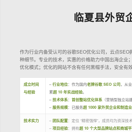
临夏县外贸
作为行业内备受认可的谷歌SEO优化公司，云点SE
种细节。专业的技术，实惠的价格助力中国出海企业
优化模式；优化的网站不含有任何黑帽手法，安全有
成立时间
–
行业地位
：作为国内
老牌谷歌 SEO 公司
，从业
与经验
累
超 10 年实战经验
。
–
技术体系
：
首创整站优化体系
（营销型独立站建
–
服务规模
：已服务
超 1000 家外贸企业和制造
技术实力
–
团队配置
：定位 “精密强悍”，成员均为资深
–
项目经验
：拥有
超 10 个大型品牌站点和商城