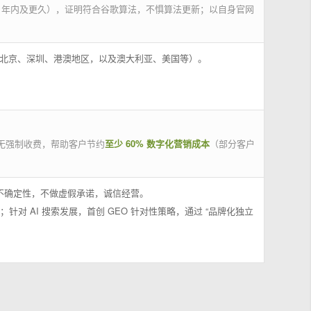
 年内及更久），证明符合谷歌算法，不惧算法更新；以自身官网
州、北京、深圳、港澳地区，以及澳大利亚、美国等）。
无强制收费，帮助客户节约
至少 60% 数字化营销成本
（部分客户
果不确定性，不做虚假承诺，诚信经营。
；针对 AI 搜索发展，首创 GEO 针对性策略，通过 “品牌化独立