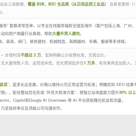
官方站长工具数据，
覆盖 B2B、B2C 全品类（从日用品到工业品）
及新老案例（1
力。
 线下服务” 套路诱导签单，以专业在线服务辐射全国及海外（客户包括上海、广
主动向用户揭露行业真相，帮助
大量外贸人避坑
。
工具、家具、阀门、装修建材、机械制造、高精器材、车辆、服装等多领域。
 + 合理利润
不超过 2 万
，官网明确公示收费标准，无需议价。
，无大量销售人员，运营成本低，优化费用起步仅
1 万多
，有效果再追加投入，
说话
”，追求长远发展，价格以维持公司正常运营为标准；明确告知 SEO 结
销」，配合整站优化形成 “外贸大航海方案”，使独立站询盘能力提升
30% 以上
emini，Copilot和Google AI Overviews 等 AI 平台获取曝光机会和流量。
，乃至政府单位及顶级公司沟通合作。