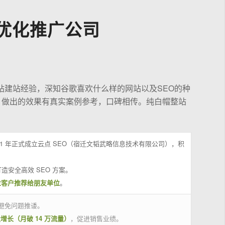
优化推广公司
站建站经验，深知谷歌喜欢什么样的网站以及SEO的种
，做出的效果有真实案例参考，口碑相传。纯白帽整站
21 年正式成立云点 SEO（宿迁文韬武略信息技术有限公司），积
造安全高效 SEO 方案。
位客户推荐给朋友单位
。
避免问题推诿。
量增长（月破 14 万流量）
，促进销售业绩。