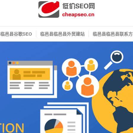
临邑县谷歌SEO
临邑县临邑县外贸建站
临邑县临邑县联系方