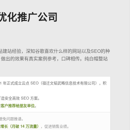
优化推广公司
站建站经验，深知谷歌喜欢什么样的网站以及SEO的种
，做出的效果有真实案例参考，口碑相传。纯白帽整站
21 年正式成立云点 SEO（宿迁文韬武略信息技术有限公司），积
造安全高效 SEO 方案。
位客户推荐给朋友单位
。
避免问题推诿。
量增长（月破 14 万流量）
，促进销售业绩。