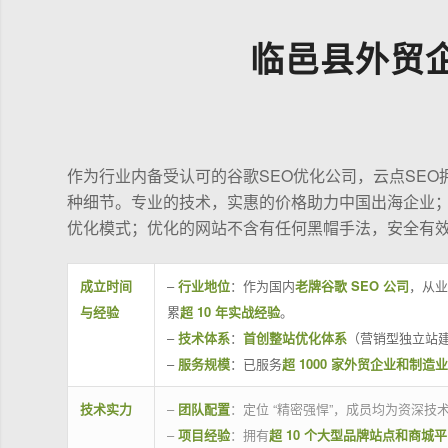
临邑县外贸
作为行业内备受认可的谷歌SEO优化公司，云点SE
种细节。专业的技术，实惠的价格助力中国出海企业
优化模式；优化的网站不含有任何黑帽手法，安全有
成立时间
–
行业地位
：作为国内
老牌谷歌 SEO 公司
，从业
与经验
累
超 10 年实战经验
。
–
技术体系
：
首创整站优化体系
（营销型独立站建
–
服务规模
：已服务
超 1000 家外贸企业和制造
技术实力
–
团队配置
：定位 “精密强悍”，成员均为资深
–
项目经验
：拥有
超 10 个大型品牌站点和商城