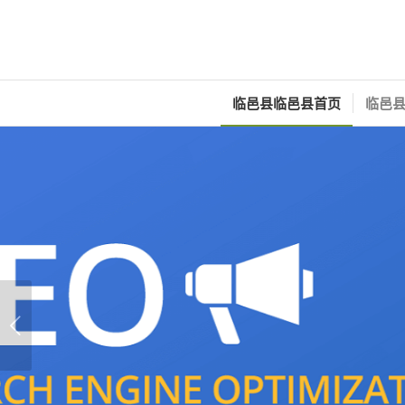
临邑县临邑县首页
临邑县