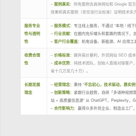
–
案例真实
：所有案例含具体网址和 Google 
效果和真实案例（非空谈行业标准）证明技术实
服务专业
–
服务模式
：专注线上服务，不通过 “本地 /
性与透明
–
行业贡献
：在圈内充斥噱头和套路的情况下，
性
–
客户行业覆盖
：机电设备、新能源、AI 应用
收费合理
–
价格标准
：摒弃高价暴利，外贸网站 SEO 成本
性
–
成本优势
：纯技术团队，创始人直接对接客户
省十几万至几十万）。
长期发展
–
经营理念
：秉持 “
不忘初心，技术驱动，靠实例
理念
–
创新策略
：紧跟行业趋势，自研「多语种视频营
站 + 高质量信息源” 从 ChatGPT，Perplexity，G
–
合作影响力
：赢得众多外贸企业、制造业工厂