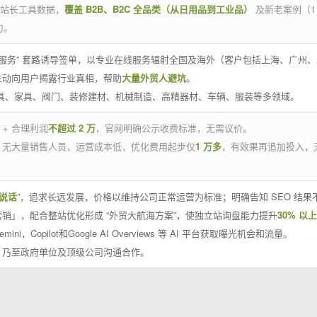
官方站长工具数据，
覆盖 B2B、B2C 全品类（从日用品到工业品）
及新老案例（1
力。
 线下服务” 套路诱导签单，以专业在线服务辐射全国及海外（客户包括上海、广
主动向用户揭露行业真相，帮助
大量外贸人避坑
。
工具、家具、阀门、装修建材、机械制造、高精器材、车辆、服装等多领域。
 + 合理利润
不超过 2 万
，官网明确公示收费标准，无需议价。
，无大量销售人员，运营成本低，优化费用起步仅
1 万多
，有效果再追加投入，
说话
”，追求长远发展，价格以维持公司正常运营为标准；明确告知 SEO 结
销」，配合整站优化形成 “外贸大航海方案”，使独立站询盘能力提升
30% 以上
emini，Copilot和Google AI Overviews 等 AI 平台获取曝光机会和流量。
，乃至政府单位及顶级公司沟通合作。