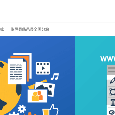
式
临邑县临邑县全国分站
下一页