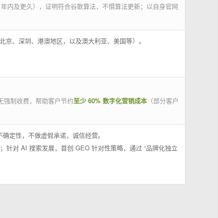
 年内及更久），证明符合谷歌算法，不惧算法更新；以自身官网
州、北京、深圳、港澳地区，以及澳大利亚、美国等）。
无强制收费，帮助客户节约
至少 60% 数字化营销成本
（部分客户
果不确定性，不做虚假承诺，诚信经营。
；针对 AI 搜索发展，首创 GEO 针对性策略，通过 “品牌化独立