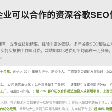
企业可以合作的资深谷歌SEO
O拥有一支专业技能精湛、经验丰富的团队。多年谷歌SEO和独立
；实打实根据工作量计费，建站加优化总费用平均都在一万多些
效。
十余年
，创始人 2011 年进入行业，历经个人、工作室到公司的发展阶段，20
站 + 站内无死角优化 + 站外高质量手工外链），该策略引发诸多同行效仿，打
业工厂
，涵盖国内外客户；
超 70% 客户初次合作后追加投入或新增项目
，
上百
技术人员，核心技术人员数量多于以销售为主的同行；创始人亲自把关每个项目，
平台优化经历
，曾帮助大企业提升国际品牌影响力，为商城平台提升
超 50% 流