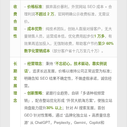
收
–
价格标准
：摒弃高价暴利，外贸网站 SEO 成本 + 合
费
理利润
不超过 2 万
，官网明确公示收费标准，无需议
合
价。
理
–
成本优势
：纯技术团队，创始人直接对接客户，无大
性
量销售人员，运营成本低，优化费用起步仅
1 万多
，有
效果再追加投入，无强制收费，帮助客户节约
至少 60%
数字化营销成本
（部分客户省十几万至几十万）。
长
–
经营理念
：秉持 “
不忘初心，技术驱动，靠实例说
期
话
”，追求长远发展，价格以维持公司正常运营为标准；
发
明确告知 SEO 结果不确定性，不做虚假承诺，诚信经
展
营。
理
–
创新策略
：紧跟行业趋势，自研「多语种视频营
念
销」，配合整站优化形成 “外贸大航海方案”，使独立站
询盘能力提升
30% 以上
；针对 AI 搜索发展，首创
GEO 针对性策略，通过 “品牌化独立站 + 高质量信息
源” 从 ChatGPT，Perplexity，Gemini，Copilot和