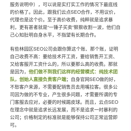
服务说明中），可以说是实打实工作的情况下最底线
的价格了。因此，跟我们云点SEO合作，不用议价，
代理也是这个价。至于高价收费，纯粹就是追求暴
利，更有甚者就是“一锤子买卖”狠狠收割一波，他们自
己心知肚明自身水平，不指望有长期合作。
有些林园区SEO公司会跟你算这个账、那个账，证明
自己收费不高：要给技术开工资，要给销售开工资、
又给客服开工资什么的，所以要那么高的收费。那就
是因为，
他们做不到我们这样的经营模式：纯技术团
队，创始人直接负责客户端
；自身官网SEO做的好，
不愁客户来源，不需要配销售员去用嘴拉客。很多公
司因为做的不专业，产生很多问题，才需要所谓的专
门客服去应对，必要的时候踢皮球。而且，云点SEO
在理念中就是追求长远发展，而不是追求一时暴利的
公司；价格制定的标准就是能够保持公司正常运营即
可。