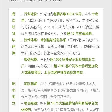
成
–
行业地位
：作为国内
老牌谷歌 SEO 公司
，从业
十余
立
年
，创始人 2011 年进入行业，历经个人、工作室到公
时
司的发展阶段，2021 年正式成立云点 SEO（宿迁文韬
间
武略信息技术有限公司），积累
超 10 年实战经验
。
与
–
技术体系
：
首创整站优化体系
（营销型独立站建站 +
经
站内无死角优化 + 站外高质量手工外链），该策略引发
验
诸多同行效仿，打造安全高效 SEO 方案。
–
服务规模
：已服务
超 1000 家外贸企业和制造业工
厂
，涵盖国内外客户；
超 70% 客户初次合作后追加投
入或新增项目
，
上百位客户推荐给朋友单位
。
技
–
团队配置
：定位 “精密强悍”，成员均为资深技术人
术
员，核心技术人员数量多于以销售为主的同行；创始人
实
亲自把关每个项目，避免问题推诿。
力
–
项目经验
：拥有
超 10 个大型品牌站点和商城平台优
化经历
，曾帮助大企业提升国际品牌影响力，为商城平