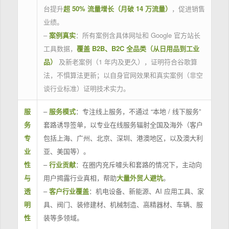
台提升
超 50% 流量增长（月破 14 万流量）
，促进销售
业绩。
–
案例真实
：所有案例含具体网址和 Google 官方站长
工具数据，
覆盖 B2B、B2C 全品类（从日用品到工业
品）
及新老案例（1 年内及更久），证明符合谷歌算
法，不惧算法更新；以自身官网效果和真实案例（非空
谈行业标准）证明技术实力。
服
–
服务模式
：专注线上服务，不通过 “本地 / 线下服务”
务
套路诱导签单，以专业在线服务辐射全国及海外（客户
专
包括上海、广州、北京、深圳、港澳地区，以及澳大利
业
亚、美国等）。
性
–
行业贡献
：在圈内充斥噱头和套路的情况下，主动向
与
用户揭露行业真相，帮助
大量外贸人避坑
。
透
–
客户行业覆盖
：机电设备、新能源、AI 应用工具、家
明
具、阀门、装修建材、机械制造、高精器材、车辆、服
性
装等多领域。