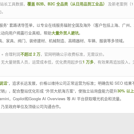
官方站长工具数据，
覆盖 B2B、B2C 全品类（从日用品到工业品）
及新老案例（1
力。
 线下服务” 套路诱导签单，以专业在线服务辐射全国及海外（客户包括上海、广
主动向用户揭露行业真相，帮助
大量外贸人避坑
。
工具、家具、阀门、装修建材、机械制造、高精器材、车辆、服装等多领域。
 + 合理利润
不超过 2 万
，官网明确公示收费标准，无需议价。
，无大量销售人员，运营成本低，优化费用起步仅
1 万多
，有效果再追加投入，
说话
”，追求长远发展，价格以维持公司正常运营为标准；明确告知 SEO 结
销」，配合整站优化形成 “外贸大航海方案”，使独立站询盘能力提升
30% 以上
emini，Copilot和Google AI Overviews 等 AI 平台获取曝光机会和流量。
，乃至政府单位及顶级公司沟通合作。