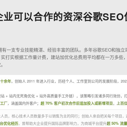
企业可以合作的资深谷歌SEO
O拥有一支专业技能精湛、经验丰富的团队。多年谷歌SEO和独立
；实打实根据工作量计费，建站加优化总费用平均都在一万多些
效。
十余年
，创始人 2011 年进入行业，历经个人、工作室到公司的发展阶段，20
站 + 站内无死角优化 + 站外高质量手工外链），该策略引发诸多同行效仿，打
业工厂
，涵盖国内外客户；
超 70% 客户初次合作后追加投入或新增项目
，
上百
技术人员，核心技术人员数量多于以销售为主的同行；创始人亲自把关每个项目，
平台优化经历
，曾帮助大企业提升国际品牌影响力，为商城平台提升
超 50% 流