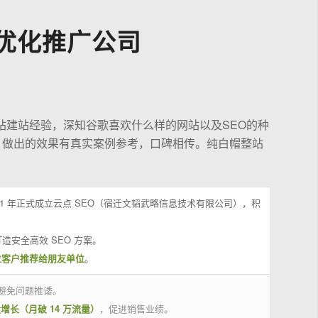
优化推广公司
站建站经验，深知谷歌喜欢什么样的网站以及SEO的种
，做出的效果有真实案例参考，口碑相传。纯白帽整站
21 年正式成立云点 SEO（宿迁文韬武略信息技术有限公司），积
造安全高效 SEO 方案。
位客户推荐给朋友单位
。
避免问题推诿。
量增长（月破 14 万流量）
，促进销售业绩。