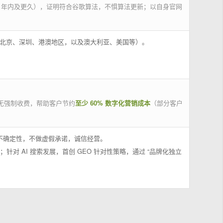
 年内及更久），证明符合谷歌算法，不惧算法更新；以自身官网
州、北京、深圳、港澳地区，以及澳大利亚、美国等）。
无强制收费，帮助客户节约
至少 60% 数字化营销成本
（部分客户
果不确定性，不做虚假承诺，诚信经营。
；针对 AI 搜索发展，首创 GEO 针对性策略，通过 “品牌化独立