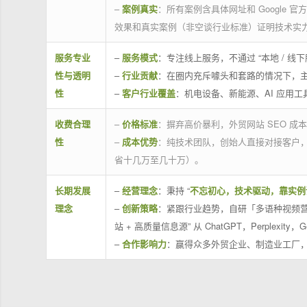
–
案例真实
：所有案例含具体网址和 Google 
效果和真实案例（非空谈行业标准）证明技术实
服务专业
–
服务模式
：专注线上服务，不通过 “本地 /
性与透明
–
行业贡献
：在圈内充斥噱头和套路的情况下，
性
–
客户行业覆盖
：机电设备、新能源、AI 应用
收费合理
–
价格标准
：摒弃高价暴利，外贸网站 SEO 成本
性
–
成本优势
：纯技术团队，创始人直接对接客户
省十几万至几十万）。
长期发展
–
经营理念
：秉持 “
不忘初心，技术驱动，靠实例
理念
–
创新策略
：紧跟行业趋势，自研「多语种视频营
站 + 高质量信息源” 从 ChatGPT，Perplexity，G
–
合作影响力
：赢得众多外贸企业、制造业工厂