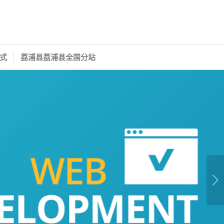
式
荔浦县荔浦县全国分站
下一页