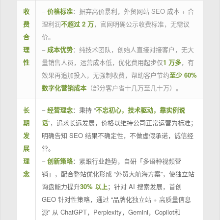
收
–
价格标准
：摒弃高价暴利，外贸网站 SEO 成本 + 合
费
理利润
不超过 2 万
，官网明确公示收费标准，无需议
合
价。
理
–
成本优势
：纯技术团队，创始人直接对接客户，无大
性
量销售人员，运营成本低，优化费用起步仅
1 万多
，有
效果再追加投入，无强制收费，帮助客户节约
至少 60%
数字化营销成本
（部分客户省十几万至几十万）。
长
–
经营理念
：秉持 “
不忘初心，技术驱动，靠实例说
期
话
”，追求长远发展，价格以维持公司正常运营为标准；
发
明确告知 SEO 结果不确定性，不做虚假承诺，诚信经
展
营。
理
–
创新策略
：紧跟行业趋势，自研「多语种视频营
念
销」，配合整站优化形成 “外贸大航海方案”，使独立站
询盘能力提升
30% 以上
；针对 AI 搜索发展，首创
GEO 针对性策略，通过 “品牌化独立站 + 高质量信息
源” 从 ChatGPT，Perplexity，Gemini，Copilot和