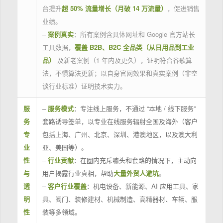
台提升
超 50% 流量增长（月破 14 万流量）
，促进销售
业绩。
–
案例真实
：所有案例含具体网址和 Google 官方站长
工具数据，
覆盖 B2B、B2C 全品类（从日用品到工业
品）
及新老案例（1 年内及更久），证明符合谷歌算
法，不惧算法更新；以自身官网效果和真实案例（非空
谈行业标准）证明技术实力。
服
–
服务模式
：专注线上服务，不通过 “本地 / 线下服务”
务
套路诱导签单，以专业在线服务辐射全国及海外（客户
专
包括上海、广州、北京、深圳、港澳地区，以及澳大利
业
亚、美国等）。
性
–
行业贡献
：在圈内充斥噱头和套路的情况下，主动向
与
用户揭露行业真相，帮助
大量外贸人避坑
。
透
–
客户行业覆盖
：机电设备、新能源、AI 应用工具、家
明
具、阀门、装修建材、机械制造、高精器材、车辆、服
性
装等多领域。