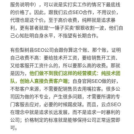
服务说明中），可以说是实打实工作的情况下最底线
的价格了。因此，跟我们云点SEO合作，不用议价，
代理也是这个价。至于高价收费，纯粹就是追求暴
利，更有甚者就是“一锤子买卖”狠狠收割一波，他们自
己心知肚明自身水平，不指望有长期合作。
有些梨树县SEO公司会跟你算这个账、那个账，证明
自己收费不高：要给技术开工资，要给销售开工资、
又给客服开工资什么的，所以要那么高的收费。那就
是因为，
他们做不到我们这样的经营模式：纯技术团
队，创始人直接负责客户端
；自身官网SEO做的好，
不愁客户来源，不需要配销售员去用嘴拉客。很多公
司因为做的不专业，产生很多问题，才需要所谓的专
门客服去应对，必要的时候踢皮球。而且，云点SEO
在理念中就是追求长远发展，而不是追求一时暴利的
公司；价格制定的标准就是能够保持公司正常运营即
可。