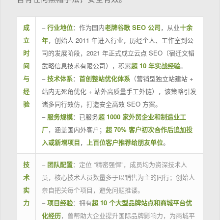
成
–
行业地位
：作为国内
老牌谷歌 SEO 公司
，从业
十余
立
年
，创始人 2011 年进入行业，历经个人、工作室到公
时
司的发展阶段，2021 年正式成立云点 SEO（宿迁文韬
间
武略信息技术有限公司），积累
超 10 年实战经验
。
与
–
技术体系
：
首创整站优化体系
（营销型独立站建站 +
经
站内无死角优化 + 站外高质量手工外链），该策略引发
验
诸多同行效仿，打造安全高效 SEO 方案。
–
服务规模
：已服务
超 1000 家外贸企业和制造业工
厂
，涵盖国内外客户；
超 70% 客户初次合作后追加投
入或新增项目
，
上百位客户推荐给朋友单位
。
技
–
团队配置
：定位 “精密强悍”，成员均为资深技术人
术
员，核心技术人员数量多于以销售为主的同行；创始人
实
亲自把关每个项目，避免问题推诿。
力
–
项目经验
：拥有
超 10 个大型品牌站点和商城平台优
化经历
，曾帮助大企业提升国际品牌影响力，为商城平