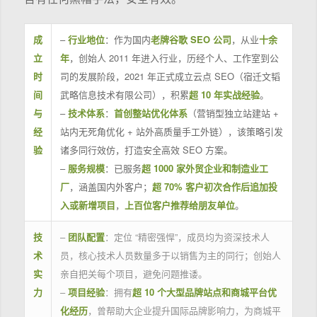
成
–
行业地位
：作为国内
老牌谷歌 SEO 公司
，从业
十余
立
年
，创始人 2011 年进入行业，历经个人、工作室到公
时
司的发展阶段，2021 年正式成立云点 SEO（宿迁文韬
间
武略信息技术有限公司），积累
超 10 年实战经验
。
与
–
技术体系
：
首创整站优化体系
（营销型独立站建站 +
经
站内无死角优化 + 站外高质量手工外链），该策略引发
验
诸多同行效仿，打造安全高效 SEO 方案。
–
服务规模
：已服务
超 1000 家外贸企业和制造业工
厂
，涵盖国内外客户；
超 70% 客户初次合作后追加投
入或新增项目
，
上百位客户推荐给朋友单位
。
技
–
团队配置
：定位 “精密强悍”，成员均为资深技术人
术
员，核心技术人员数量多于以销售为主的同行；创始人
实
亲自把关每个项目，避免问题推诿。
力
–
项目经验
：拥有
超 10 个大型品牌站点和商城平台优
化经历
，曾帮助大企业提升国际品牌影响力，为商城平