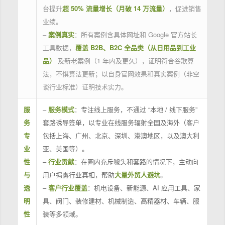
台提升
超 50% 流量增长（月破 14 万流量）
，促进销售
业绩。
–
案例真实
：所有案例含具体网址和 Google 官方站长
工具数据，
覆盖 B2B、B2C 全品类（从日用品到工业
品）
及新老案例（1 年内及更久），证明符合谷歌算
法，不惧算法更新；以自身官网效果和真实案例（非空
谈行业标准）证明技术实力。
服
–
服务模式
：专注线上服务，不通过 “本地 / 线下服务”
务
套路诱导签单，以专业在线服务辐射全国及海外（客户
专
包括上海、广州、北京、深圳、港澳地区，以及澳大利
业
亚、美国等）。
性
–
行业贡献
：在圈内充斥噱头和套路的情况下，主动向
与
用户揭露行业真相，帮助
大量外贸人避坑
。
透
–
客户行业覆盖
：机电设备、新能源、AI 应用工具、家
明
具、阀门、装修建材、机械制造、高精器材、车辆、服
性
装等多领域。