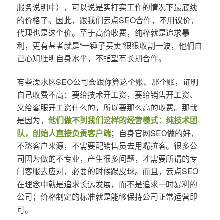
服务说明中），可以说是实打实工作的情况下最底线
的价格了。因此，跟我们云点SEO合作，不用议价，
代理也是这个价。至于高价收费，纯粹就是追求暴
利，更有甚者就是“一锤子买卖”狠狠收割一波，他们自
己心知肚明自身水平，不指望有长期合作。
有些溧水区SEO公司会跟你算这个账、那个账，证明
自己收费不高：要给技术开工资，要给销售开工资、
又给客服开工资什么的，所以要那么高的收费。那就
是因为，
他们做不到我们这样的经营模式：纯技术团
队，创始人直接负责客户端
；自身官网SEO做的好，
不愁客户来源，不需要配销售员去用嘴拉客。很多公
司因为做的不专业，产生很多问题，才需要所谓的专
门客服去应对，必要的时候踢皮球。而且，云点SEO
在理念中就是追求长远发展，而不是追求一时暴利的
公司；价格制定的标准就是能够保持公司正常运营即
可。