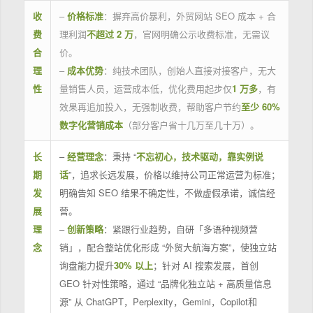
收
–
价格标准
：摒弃高价暴利，外贸网站 SEO 成本 + 合
费
理利润
不超过 2 万
，官网明确公示收费标准，无需议
合
价。
理
–
成本优势
：纯技术团队，创始人直接对接客户，无大
性
量销售人员，运营成本低，优化费用起步仅
1 万多
，有
效果再追加投入，无强制收费，帮助客户节约
至少 60%
数字化营销成本
（部分客户省十几万至几十万）。
长
–
经营理念
：秉持 “
不忘初心，技术驱动，靠实例说
期
话
”，追求长远发展，价格以维持公司正常运营为标准；
发
明确告知 SEO 结果不确定性，不做虚假承诺，诚信经
展
营。
理
–
创新策略
：紧跟行业趋势，自研「多语种视频营
念
销」，配合整站优化形成 “外贸大航海方案”，使独立站
询盘能力提升
30% 以上
；针对 AI 搜索发展，首创
GEO 针对性策略，通过 “品牌化独立站 + 高质量信息
源” 从 ChatGPT，Perplexity，Gemini，Copilot和