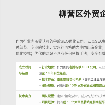
柳营区外贸
作为行业内备受认可的谷歌SEO优化公司，云点SE
种细节。专业的技术，实惠的价格助力中国出海企业
优化模式；优化的网站不含有任何黑帽手法，安全有
成立时间
–
行业地位
：作为国内
老牌谷歌 SEO 公司
，从业
与经验
累
超 10 年实战经验
。
–
技术体系
：
首创整站优化体系
（营销型独立站建
–
服务规模
：已服务
超 1000 家外贸企业和制造
技术实力
–
团队配置
：定位 “精密强悍”，成员均为资深
–
项目经验
：拥有
超 10 个大型品牌站点和商城