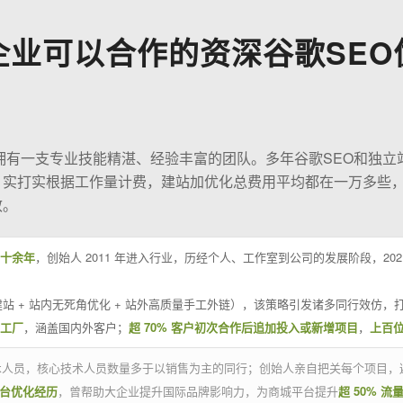
企业可以合作的资深谷歌SEO
O拥有一支专业技能精湛、经验丰富的团队。多年谷歌SEO和独立
；实打实根据工作量计费，建站加优化总费用平均都在一万多些
效。
十余年
，创始人 2011 年进入行业，历经个人、工作室到公司的发展阶段，20
站 + 站内无死角优化 + 站外高质量手工外链），该策略引发诸多同行效仿，打
业工厂
，涵盖国内外客户；
超 70% 客户初次合作后追加投入或新增项目
，
上百
技术人员，核心技术人员数量多于以销售为主的同行；创始人亲自把关每个项目，
平台优化经历
，曾帮助大企业提升国际品牌影响力，为商城平台提升
超 50% 流