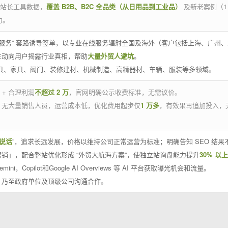
官方站长工具数据，
覆盖 B2B、B2C 全品类（从日用品到工业品）
及新老案例（1
力。
 线下服务” 套路诱导签单，以专业在线服务辐射全国及海外（客户包括上海、广
主动向用户揭露行业真相，帮助
大量外贸人避坑
。
工具、家具、阀门、装修建材、机械制造、高精器材、车辆、服装等多领域。
 + 合理利润
不超过 2 万
，官网明确公示收费标准，无需议价。
，无大量销售人员，运营成本低，优化费用起步仅
1 万多
，有效果再追加投入，
说话
”，追求长远发展，价格以维持公司正常运营为标准；明确告知 SEO 结
销」，配合整站优化形成 “外贸大航海方案”，使独立站询盘能力提升
30% 以上
emini，Copilot和Google AI Overviews 等 AI 平台获取曝光机会和流量。
，乃至政府单位及顶级公司沟通合作。