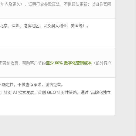
 年内及更久），证明符合谷歌算法，不惧算法更新；以自身官网
州、北京、深圳、港澳地区，以及澳大利亚、美国等）。
无强制收费，帮助客户节约
至少 60% 数字化营销成本
（部分客户
果不确定性，不做虚假承诺，诚信经营。
；针对 AI 搜索发展，首创 GEO 针对性策略，通过 “品牌化独立