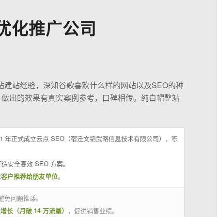
优化推广公司
站建站经验，深知谷歌喜欢什么样的网站以及SEO的种
，做出的效果有真实案例参考，口碑相传。纯白帽整站
21 年正式成立云点 SEO（宿迁文韬武略信息技术有限公司），积
造安全高效 SEO 方案。
位客户推荐给朋友单位
。
避免问题推诿。
量增长（月破 14 万流量）
，促进销售业绩。