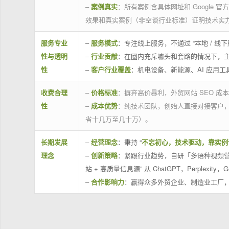
–
案例真实
：所有案例含具体网址和 Google 
效果和真实案例（非空谈行业标准）证明技术实
服务专业
–
服务模式
：专注线上服务，不通过 “本地 /
性与透明
–
行业贡献
：在圈内充斥噱头和套路的情况下，
性
–
客户行业覆盖
：机电设备、新能源、AI 应用
收费合理
–
价格标准
：摒弃高价暴利，外贸网站 SEO 成本
性
–
成本优势
：纯技术团队，创始人直接对接客户
省十几万至几十万）。
长期发展
–
经营理念
：秉持 “
不忘初心，技术驱动，靠实例
理念
–
创新策略
：紧跟行业趋势，自研「多语种视频营
站 + 高质量信息源” 从 ChatGPT，Perplexity，G
–
合作影响力
：赢得众多外贸企业、制造业工厂