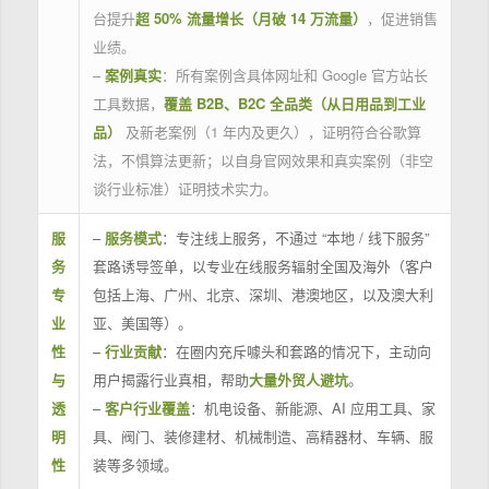
台提升
超 50% 流量增长（月破 14 万流量）
，促进销售
业绩。
–
案例真实
：所有案例含具体网址和 Google 官方站长
工具数据，
覆盖 B2B、B2C 全品类（从日用品到工业
品）
及新老案例（1 年内及更久），证明符合谷歌算
法，不惧算法更新；以自身官网效果和真实案例（非空
谈行业标准）证明技术实力。
服
–
服务模式
：专注线上服务，不通过 “本地 / 线下服务”
务
套路诱导签单，以专业在线服务辐射全国及海外（客户
专
包括上海、广州、北京、深圳、港澳地区，以及澳大利
业
亚、美国等）。
性
–
行业贡献
：在圈内充斥噱头和套路的情况下，主动向
与
用户揭露行业真相，帮助
大量外贸人避坑
。
透
–
客户行业覆盖
：机电设备、新能源、AI 应用工具、家
明
具、阀门、装修建材、机械制造、高精器材、车辆、服
性
装等多领域。