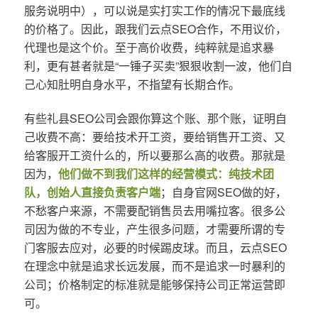
服务说明中），可以说是实打实工作的情况下最底线
的价格了。因此，跟我们云点SEO合作，不用议价，
代理也是这个价。至于高价收费，纯粹就是追求暴
利，更有甚者就是“一锤子买卖”狠狠收割一波，他们自
己心知肚明自身水平，不指望有长期合作。
有些礼县SEO公司会跟你算这个账、那个账，证明自
己收费不高：要给技术开工资，要给销售开工资、又
给客服开工资什么的，所以要那么高的收费。那就是
因为，
他们做不到我们这样的经营模式：纯技术团
队，创始人直接负责客户端
；自身官网SEO做的好，
不愁客户来源，不需要配销售员去用嘴拉客。很多公
司因为做的不专业，产生很多问题，才需要所谓的专
门客服去应对，必要的时候踢皮球。而且，云点SEO
在理念中就是追求长远发展，而不是追求一时暴利的
公司；价格制定的标准就是能够保持公司正常运营即
可。