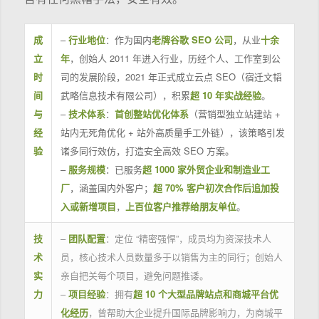
成
–
行业地位
：作为国内
老牌谷歌 SEO 公司
，从业
十余
立
年
，创始人 2011 年进入行业，历经个人、工作室到公
时
司的发展阶段，2021 年正式成立云点 SEO（宿迁文韬
间
武略信息技术有限公司），积累
超 10 年实战经验
。
与
–
技术体系
：
首创整站优化体系
（营销型独立站建站 +
经
站内无死角优化 + 站外高质量手工外链），该策略引发
验
诸多同行效仿，打造安全高效 SEO 方案。
–
服务规模
：已服务
超 1000 家外贸企业和制造业工
厂
，涵盖国内外客户；
超 70% 客户初次合作后追加投
入或新增项目
，
上百位客户推荐给朋友单位
。
技
–
团队配置
：定位 “精密强悍”，成员均为资深技术人
术
员，核心技术人员数量多于以销售为主的同行；创始人
实
亲自把关每个项目，避免问题推诿。
力
–
项目经验
：拥有
超 10 个大型品牌站点和商城平台优
化经历
，曾帮助大企业提升国际品牌影响力，为商城平