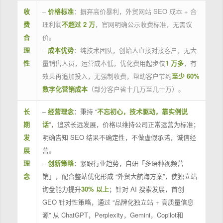
收
–
价格标准
：摒弃高价暴利，外贸网站 SEO 成本 + 合
费
理利润
不超过 2 万
，官网明确公示收费标准，无需议
合
价。
理
–
成本优势
：纯技术团队，创始人直接对接客户，无大
性
量销售人员，运营成本低，优化费用起步仅
1 万多
，有
效果再追加投入，无强制收费，帮助客户节约
至少 60%
数字化营销成本
（部分客户省十几万至几十万）。
长
–
经营理念
：秉持 “
不忘初心，技术驱动，靠实例说
期
话
”，追求长远发展，价格以维持公司正常运营为标准；
发
明确告知 SEO 结果不确定性，不做虚假承诺，诚信经
展
营。
理
–
创新策略
：紧跟行业趋势，自研「多语种视频营
念
销」，配合整站优化形成 “外贸大航海方案”，使独立站
询盘能力提升
30% 以上
；针对 AI 搜索发展，首创
GEO 针对性策略，通过 “品牌化独立站 + 高质量信息
源” 从 ChatGPT，Perplexity，Gemini，Copilot和