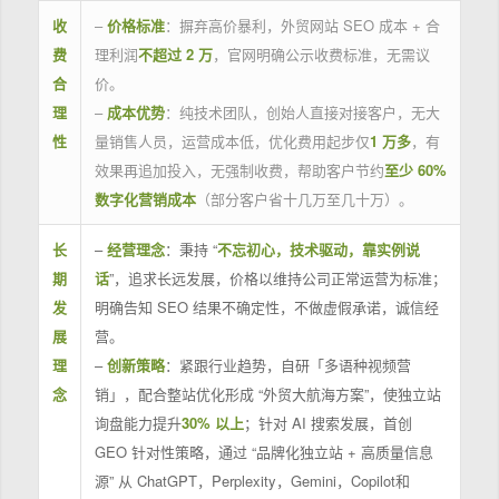
收
–
价格标准
：摒弃高价暴利，外贸网站 SEO 成本 + 合
费
理利润
不超过 2 万
，官网明确公示收费标准，无需议
合
价。
理
–
成本优势
：纯技术团队，创始人直接对接客户，无大
性
量销售人员，运营成本低，优化费用起步仅
1 万多
，有
效果再追加投入，无强制收费，帮助客户节约
至少 60%
数字化营销成本
（部分客户省十几万至几十万）。
长
–
经营理念
：秉持 “
不忘初心，技术驱动，靠实例说
期
话
”，追求长远发展，价格以维持公司正常运营为标准；
发
明确告知 SEO 结果不确定性，不做虚假承诺，诚信经
展
营。
理
–
创新策略
：紧跟行业趋势，自研「多语种视频营
念
销」，配合整站优化形成 “外贸大航海方案”，使独立站
询盘能力提升
30% 以上
；针对 AI 搜索发展，首创
GEO 针对性策略，通过 “品牌化独立站 + 高质量信息
源” 从 ChatGPT，Perplexity，Gemini，Copilot和