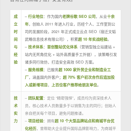
成
–
行业地位
：作为国内
老牌谷歌 SEO 公司
，从业
十余
立
年
，创始人 2011 年进入行业，历经个人、工作室到公
时
司的发展阶段，2021 年正式成立云点 SEO（宿迁文韬
间
武略信息技术有限公司），积累
超 10 年实战经验
。
与
–
技术体系
：
首创整站优化体系
（营销型独立站建站 +
经
站内无死角优化 + 站外高质量手工外链），该策略引发
验
诸多同行效仿，打造安全高效 SEO 方案。
–
服务规模
：已服务
超 1000 家外贸企业和制造业工
厂
，涵盖国内外客户；
超 70% 客户初次合作后追加投
入或新增项目
，
上百位客户推荐给朋友单位
。
技
–
团队配置
：定位 “精密强悍”，成员均为资深技术人
术
员，核心技术人员数量多于以销售为主的同行；创始人
实
亲自把关每个项目，避免问题推诿。
力
–
项目经验
：拥有
超 10 个大型品牌站点和商城平台优
化经历
，曾帮助大企业提升国际品牌影响力，为商城平