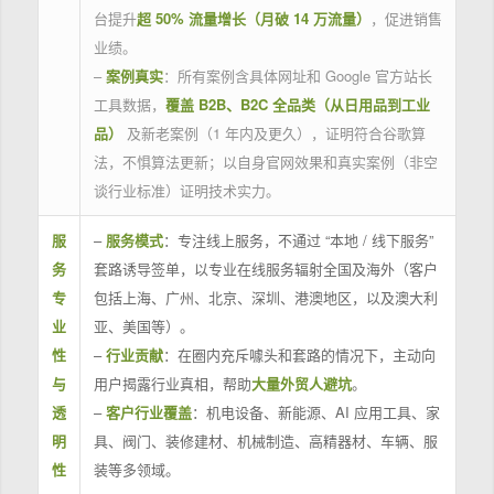
台提升
超 50% 流量增长（月破 14 万流量）
，促进销售
业绩。
–
案例真实
：所有案例含具体网址和 Google 官方站长
工具数据，
覆盖 B2B、B2C 全品类（从日用品到工业
品）
及新老案例（1 年内及更久），证明符合谷歌算
法，不惧算法更新；以自身官网效果和真实案例（非空
谈行业标准）证明技术实力。
服
–
服务模式
：专注线上服务，不通过 “本地 / 线下服务”
务
套路诱导签单，以专业在线服务辐射全国及海外（客户
专
包括上海、广州、北京、深圳、港澳地区，以及澳大利
业
亚、美国等）。
性
–
行业贡献
：在圈内充斥噱头和套路的情况下，主动向
与
用户揭露行业真相，帮助
大量外贸人避坑
。
透
–
客户行业覆盖
：机电设备、新能源、AI 应用工具、家
明
具、阀门、装修建材、机械制造、高精器材、车辆、服
性
装等多领域。