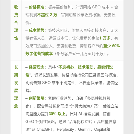
收
–
价格标准
：摒弃高价暴利，外贸网站 SEO 成本 + 合
费
理利润
不超过 2 万
，官网明确公示收费标准，无需议
合
价。
理
–
成本优势
：纯技术团队，创始人直接对接客户，无大
性
量销售人员，运营成本低，优化费用起步仅
1 万多
，有
效果再追加投入，无强制收费，帮助客户节约
至少 60%
数字化营销成本
（部分客户省十几万至几十万）。
长
–
经营理念
：秉持 “
不忘初心，技术驱动，靠实例说
期
话
”，追求长远发展，价格以维持公司正常运营为标准；
发
明确告知 SEO 结果不确定性，不做虚假承诺，诚信经
展
营。
理
–
创新策略
：紧跟行业趋势，自研「多语种视频营
念
销」，配合整站优化形成 “外贸大航海方案”，使独立站
询盘能力提升
30% 以上
；针对 AI 搜索发展，首创
GEO 针对性策略，通过 “品牌化独立站 + 高质量信息
源” 从 ChatGPT，Perplexity，Gemini，Copilot和