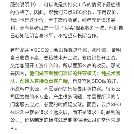
服务说明中），可以说是实打实工作的情况下最底线
的价格了。因此，跟我们云点SEO合作，不用议价，
代理也是这个价。至于高价收费，纯粹就是追求暴
利，更有甚者就是“一锤子买卖”狠狠收割一波，他们自
己心知肚明自身水平，不指望有长期合作。
有些龙井区SEO公司会跟你算这个账、那个账，证明
自己收费不高：要给技术开工资，要给销售开工资、
又给客服开工资什么的，所以要那么高的收费。那就
是因为，
他们做不到我们这样的经营模式：纯技术团
队，创始人直接负责客户端
；自身官网SEO做的好，
不愁客户来源，不需要配销售员去用嘴拉客。很多公
司因为做的不专业，产生很多问题，才需要所谓的专
门客服去应对，必要的时候踢皮球。而且，云点SEO
在理念中就是追求长远发展，而不是追求一时暴利的
公司；价格制定的标准就是能够保持公司正常运营即
可。