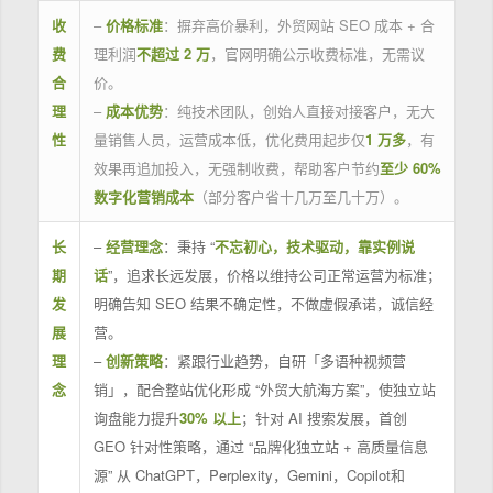
收
–
价格标准
：摒弃高价暴利，外贸网站 SEO 成本 + 合
费
理利润
不超过 2 万
，官网明确公示收费标准，无需议
合
价。
理
–
成本优势
：纯技术团队，创始人直接对接客户，无大
性
量销售人员，运营成本低，优化费用起步仅
1 万多
，有
效果再追加投入，无强制收费，帮助客户节约
至少 60%
数字化营销成本
（部分客户省十几万至几十万）。
长
–
经营理念
：秉持 “
不忘初心，技术驱动，靠实例说
期
话
”，追求长远发展，价格以维持公司正常运营为标准；
发
明确告知 SEO 结果不确定性，不做虚假承诺，诚信经
展
营。
理
–
创新策略
：紧跟行业趋势，自研「多语种视频营
念
销」，配合整站优化形成 “外贸大航海方案”，使独立站
询盘能力提升
30% 以上
；针对 AI 搜索发展，首创
GEO 针对性策略，通过 “品牌化独立站 + 高质量信息
源” 从 ChatGPT，Perplexity，Gemini，Copilot和