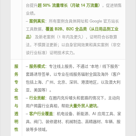
台提升
超 50% 流量增长（月破 14 万流量）
，促进销售
业绩。
–
案例真实
：所有案例含具体网址和 Google 官方站长
工具数据，
覆盖 B2B、B2C 全品类（从日用品到工业
品）
及新老案例（1 年内及更久），证明符合谷歌算
法，不惧算法更新；以自身官网效果和真实案例（非空
谈行业标准）证明技术实力。
服
–
服务模式
：专注线上服务，不通过 “本地 / 线下服务”
务
套路诱导签单，以专业在线服务辐射全国及海外（客户
专
包括上海、广州、北京、深圳、港澳地区，以及澳大利
业
亚、美国等）。
性
–
行业贡献
：在圈内充斥噱头和套路的情况下，主动向
与
用户揭露行业真相，帮助
大量外贸人避坑
。
透
–
客户行业覆盖
：机电设备、新能源、AI 应用工具、家
明
具、阀门、装修建材、机械制造、高精器材、车辆、服
性
装等多领域。