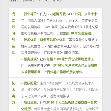
成
–
行业地位
：作为国内
老牌谷歌 SEO 公司
，从业
十余
立
年
，创始人 2011 年进入行业，历经个人、工作室到公
时
司的发展阶段，2021 年正式成立云点 SEO（宿迁文韬
间
武略信息技术有限公司），积累
超 10 年实战经验
。
与
–
技术体系
：
首创整站优化体系
（营销型独立站建站 +
经
站内无死角优化 + 站外高质量手工外链），该策略引发
验
诸多同行效仿，打造安全高效 SEO 方案。
–
服务规模
：已服务
超 1000 家外贸企业和制造业工
厂
，涵盖国内外客户；
超 70% 客户初次合作后追加投
入或新增项目
，
上百位客户推荐给朋友单位
。
技
–
团队配置
：定位 “精密强悍”，成员均为资深技术人
术
员，核心技术人员数量多于以销售为主的同行；创始人
实
亲自把关每个项目，避免问题推诿。
力
–
项目经验
：拥有
超 10 个大型品牌站点和商城平台优
化经历
，曾帮助大企业提升国际品牌影响力，为商城平