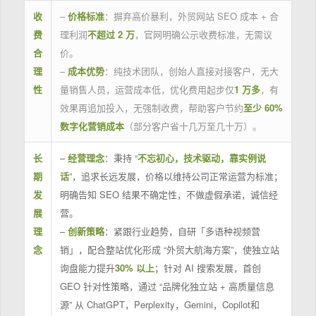
收
–
价格标准
：摒弃高价暴利，外贸网站 SEO 成本 + 合
费
理利润
不超过 2 万
，官网明确公示收费标准，无需议
合
价。
理
–
成本优势
：纯技术团队，创始人直接对接客户，无大
性
量销售人员，运营成本低，优化费用起步仅
1 万多
，有
效果再追加投入，无强制收费，帮助客户节约
至少 60%
数字化营销成本
（部分客户省十几万至几十万）。
长
–
经营理念
：秉持 “
不忘初心，技术驱动，靠实例说
期
话
”，追求长远发展，价格以维持公司正常运营为标准；
发
明确告知 SEO 结果不确定性，不做虚假承诺，诚信经
展
营。
理
–
创新策略
：紧跟行业趋势，自研「多语种视频营
念
销」，配合整站优化形成 “外贸大航海方案”，使独立站
询盘能力提升
30% 以上
；针对 AI 搜索发展，首创
GEO 针对性策略，通过 “品牌化独立站 + 高质量信息
源” 从 ChatGPT，Perplexity，Gemini，Copilot和