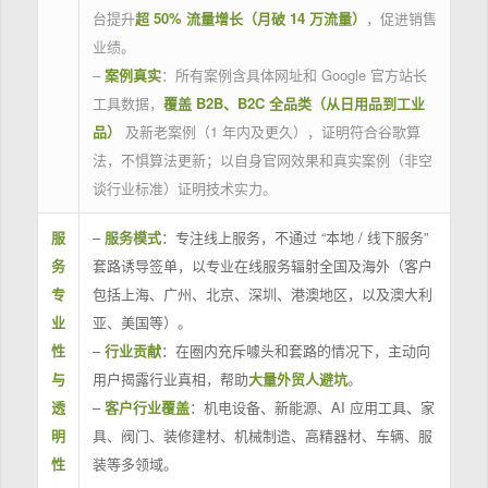
台提升
超 50% 流量增长（月破 14 万流量）
，促进销售
业绩。
–
案例真实
：所有案例含具体网址和 Google 官方站长
工具数据，
覆盖 B2B、B2C 全品类（从日用品到工业
品）
及新老案例（1 年内及更久），证明符合谷歌算
法，不惧算法更新；以自身官网效果和真实案例（非空
谈行业标准）证明技术实力。
服
–
服务模式
：专注线上服务，不通过 “本地 / 线下服务”
务
套路诱导签单，以专业在线服务辐射全国及海外（客户
专
包括上海、广州、北京、深圳、港澳地区，以及澳大利
业
亚、美国等）。
性
–
行业贡献
：在圈内充斥噱头和套路的情况下，主动向
与
用户揭露行业真相，帮助
大量外贸人避坑
。
透
–
客户行业覆盖
：机电设备、新能源、AI 应用工具、家
明
具、阀门、装修建材、机械制造、高精器材、车辆、服
性
装等多领域。