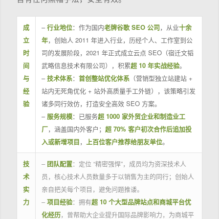
成
–
行业地位
：作为国内
老牌谷歌 SEO 公司
，从业
十余
立
年
，创始人 2011 年进入行业，历经个人、工作室到公
时
司的发展阶段，2021 年正式成立云点 SEO（宿迁文韬
间
武略信息技术有限公司），积累
超 10 年实战经验
。
与
–
技术体系
：
首创整站优化体系
（营销型独立站建站 +
经
站内无死角优化 + 站外高质量手工外链），该策略引发
验
诸多同行效仿，打造安全高效 SEO 方案。
–
服务规模
：已服务
超 1000 家外贸企业和制造业工
厂
，涵盖国内外客户；
超 70% 客户初次合作后追加投
入或新增项目
，
上百位客户推荐给朋友单位
。
技
–
团队配置
：定位 “精密强悍”，成员均为资深技术人
术
员，核心技术人员数量多于以销售为主的同行；创始人
实
亲自把关每个项目，避免问题推诿。
力
–
项目经验
：拥有
超 10 个大型品牌站点和商城平台优
化经历
，曾帮助大企业提升国际品牌影响力，为商城平