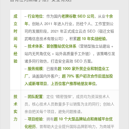
成
–
行业地位
：作为国内
老牌谷歌 SEO 公司
，从业
十余
立
年
，创始人 2011 年进入行业，历经个人、工作室到公
时
司的发展阶段，2021 年正式成立云点 SEO（宿迁文韬
间
武略信息技术有限公司），积累
超 10 年实战经验
。
与
–
技术体系
：
首创整站优化体系
（营销型独立站建站 +
经
站内无死角优化 + 站外高质量手工外链），该策略引发
验
诸多同行效仿，打造安全高效 SEO 方案。
–
服务规模
：已服务
超 1000 家外贸企业和制造业工
厂
，涵盖国内外客户；
超 70% 客户初次合作后追加投
入或新增项目
，
上百位客户推荐给朋友单位
。
技
–
团队配置
：定位 “精密强悍”，成员均为资深技术人
术
员，核心技术人员数量多于以销售为主的同行；创始人
实
亲自把关每个项目，避免问题推诿。
力
–
项目经验
：拥有
超 10 个大型品牌站点和商城平台优
化经历
，曾帮助大企业提升国际品牌影响力，为商城平