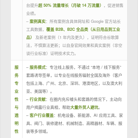
台提升
超 50% 流量增长（月破 14 万流量）
，促进销售
业绩。
–
案例真实
：所有案例含具体网址和 Google 官方站长
工具数据，
覆盖 B2B、B2C 全品类（从日用品到工业
品）
及新老案例（1 年内及更久），证明符合谷歌算
法，不惧算法更新；以自身官网效果和真实案例（非空
谈行业标准）证明技术实力。
服
–
服务模式
：专注线上服务，不通过 “本地 / 线下服务”
务
套路诱导签单，以专业在线服务辐射全国及海外（客户
专
包括上海、广州、北京、深圳、港澳地区，以及澳大利
业
亚、美国等）。
性
–
行业贡献
：在圈内充斥噱头和套路的情况下，主动向
与
用户揭露行业真相，帮助
大量外贸人避坑
。
透
–
客户行业覆盖
：机电设备、新能源、AI 应用工具、家
明
具、阀门、装修建材、机械制造、高精器材、车辆、服
性
装等多领域。