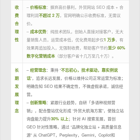
收
–
价格标准
：摒弃高价暴利，外贸网站 SEO 成本 + 合
费
理利润
不超过 2 万
，官网明确公示收费标准，无需议
合
价。
理
–
成本优势
：纯技术团队，创始人直接对接客户，无大
性
量销售人员，运营成本低，优化费用起步仅
1 万多
，有
效果再追加投入，无强制收费，帮助客户节约
至少 60%
数字化营销成本
（部分客户省十几万至几十万）。
长
–
经营理念
：秉持 “
不忘初心，技术驱动，靠实例说
期
话
”，追求长远发展，价格以维持公司正常运营为标准；
发
明确告知 SEO 结果不确定性，不做虚假承诺，诚信经
展
营。
理
–
创新策略
：紧跟行业趋势，自研「多语种视频营
念
销」，配合整站优化形成 “外贸大航海方案”，使独立站
询盘能力提升
30% 以上
；针对 AI 搜索发展，首创
GEO 针对性策略，通过 “品牌化独立站 + 高质量信息
源” 从 ChatGPT，Perplexity，Gemini，Copilot和