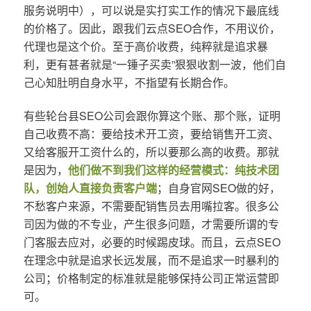
服务说明中），可以说是实打实工作的情况下最底线
的价格了。因此，跟我们云点SEO合作，不用议价，
代理也是这个价。至于高价收费，纯粹就是追求暴
利，更有甚者就是“一锤子买卖”狠狠收割一波，他们自
己心知肚明自身水平，不指望有长期合作。
有些轮台县SEO公司会跟你算这个账、那个账，证明
自己收费不高：要给技术开工资，要给销售开工资、
又给客服开工资什么的，所以要那么高的收费。那就
是因为，
他们做不到我们这样的经营模式：纯技术团
队，创始人直接负责客户端
；自身官网SEO做的好，
不愁客户来源，不需要配销售员去用嘴拉客。很多公
司因为做的不专业，产生很多问题，才需要所谓的专
门客服去应对，必要的时候踢皮球。而且，云点SEO
在理念中就是追求长远发展，而不是追求一时暴利的
公司；价格制定的标准就是能够保持公司正常运营即
可。