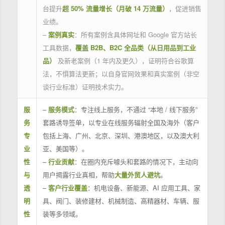
台提升
超 50% 流量增长（月破 14 万流量）
，促进销售
业绩。
–
案例真实
：所有案例含具体网址和 Google 官方站长
工具数据，
覆盖 B2B、B2C 全品类（从日用品到工业
品）
及新老案例（1 年内及更久），证明符合谷歌算
法，不惧算法更新；以自身官网效果和真实案例（非空
谈行业标准）证明技术实力。
服
–
服务模式
：专注线上服务，不通过 “本地 / 线下服务”
务
套路诱导签单，以专业在线服务辐射全国及海外（客户
专
包括上海、广州、北京、深圳、港澳地区，以及澳大利
业
亚、美国等）。
性
–
行业贡献
：在圈内充斥噱头和套路的情况下，主动向
与
用户揭露行业真相，帮助
大量外贸人避坑
。
透
–
客户行业覆盖
：机电设备、新能源、AI 应用工具、家
明
具、阀门、装修建材、机械制造、高精器材、车辆、服
性
装等多领域。