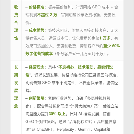
收
–
价格标准
：摒弃高价暴利，外贸网站 SEO 成本 + 合
费
理利润
不超过 2 万
，官网明确公示收费标准，无需议
合
价。
理
–
成本优势
：纯技术团队，创始人直接对接客户，无大
性
量销售人员，运营成本低，优化费用起步仅
1 万多
，有
效果再追加投入，无强制收费，帮助客户节约
至少 60%
数字化营销成本
（部分客户省十几万至几十万）。
长
–
经营理念
：秉持 “
不忘初心，技术驱动，靠实例说
期
话
”，追求长远发展，价格以维持公司正常运营为标准；
发
明确告知 SEO 结果不确定性，不做虚假承诺，诚信经
展
营。
理
–
创新策略
：紧跟行业趋势，自研「多语种视频营
念
销」，配合整站优化形成 “外贸大航海方案”，使独立站
询盘能力提升
30% 以上
；针对 AI 搜索发展，首创
GEO 针对性策略，通过 “品牌化独立站 + 高质量信息
源” 从 ChatGPT，Perplexity，Gemini，Copilot和