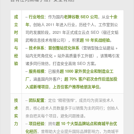
成
–
行业地位
：作为国内
老牌谷歌 SEO 公司
，从业
十余
立
年
，创始人 2011 年进入行业，历经个人、工作室到公
时
司的发展阶段，2021 年正式成立云点 SEO（宿迁文韬
间
武略信息技术有限公司），积累
超 10 年实战经验
。
与
–
技术体系
：
首创整站优化体系
（营销型独立站建站 +
经
站内无死角优化 + 站外高质量手工外链），该策略引发
验
诸多同行效仿，打造安全高效 SEO 方案。
–
服务规模
：已服务
超 1000 家外贸企业和制造业工
厂
，涵盖国内外客户；
超 70% 客户初次合作后追加投
入或新增项目
，
上百位客户推荐给朋友单位
。
技
–
团队配置
：定位 “精密强悍”，成员均为资深技术人
术
员，核心技术人员数量多于以销售为主的同行；创始人
实
亲自把关每个项目，避免问题推诿。
力
–
项目经验
：拥有
超 10 个大型品牌站点和商城平台优
化经历
，曾帮助大企业提升国际品牌影响力，为商城平