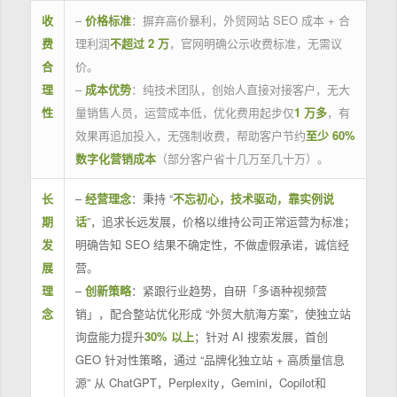
收
–
价格标准
：摒弃高价暴利，外贸网站 SEO 成本 + 合
费
理利润
不超过 2 万
，官网明确公示收费标准，无需议
合
价。
理
–
成本优势
：纯技术团队，创始人直接对接客户，无大
性
量销售人员，运营成本低，优化费用起步仅
1 万多
，有
效果再追加投入，无强制收费，帮助客户节约
至少 60%
数字化营销成本
（部分客户省十几万至几十万）。
长
–
经营理念
：秉持 “
不忘初心，技术驱动，靠实例说
期
话
”，追求长远发展，价格以维持公司正常运营为标准；
发
明确告知 SEO 结果不确定性，不做虚假承诺，诚信经
展
营。
理
–
创新策略
：紧跟行业趋势，自研「多语种视频营
念
销」，配合整站优化形成 “外贸大航海方案”，使独立站
询盘能力提升
30% 以上
；针对 AI 搜索发展，首创
GEO 针对性策略，通过 “品牌化独立站 + 高质量信息
源” 从 ChatGPT，Perplexity，Gemini，Copilot和