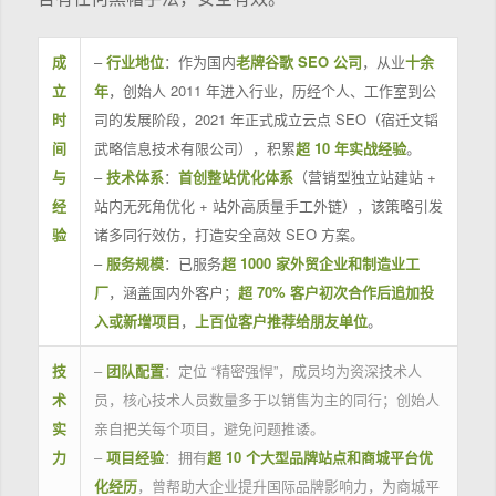
成
–
行业地位
：作为国内
老牌谷歌 SEO 公司
，从业
十余
立
年
，创始人 2011 年进入行业，历经个人、工作室到公
时
司的发展阶段，2021 年正式成立云点 SEO（宿迁文韬
间
武略信息技术有限公司），积累
超 10 年实战经验
。
与
–
技术体系
：
首创整站优化体系
（营销型独立站建站 +
经
站内无死角优化 + 站外高质量手工外链），该策略引发
验
诸多同行效仿，打造安全高效 SEO 方案。
–
服务规模
：已服务
超 1000 家外贸企业和制造业工
厂
，涵盖国内外客户；
超 70% 客户初次合作后追加投
入或新增项目
，
上百位客户推荐给朋友单位
。
技
–
团队配置
：定位 “精密强悍”，成员均为资深技术人
术
员，核心技术人员数量多于以销售为主的同行；创始人
实
亲自把关每个项目，避免问题推诿。
力
–
项目经验
：拥有
超 10 个大型品牌站点和商城平台优
化经历
，曾帮助大企业提升国际品牌影响力，为商城平