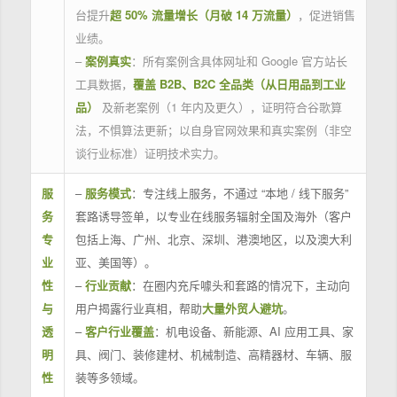
台提升
超 50% 流量增长（月破 14 万流量）
，促进销售
业绩。
–
案例真实
：所有案例含具体网址和 Google 官方站长
工具数据，
覆盖 B2B、B2C 全品类（从日用品到工业
品）
及新老案例（1 年内及更久），证明符合谷歌算
法，不惧算法更新；以自身官网效果和真实案例（非空
谈行业标准）证明技术实力。
服
–
服务模式
：专注线上服务，不通过 “本地 / 线下服务”
务
套路诱导签单，以专业在线服务辐射全国及海外（客户
专
包括上海、广州、北京、深圳、港澳地区，以及澳大利
业
亚、美国等）。
性
–
行业贡献
：在圈内充斥噱头和套路的情况下，主动向
与
用户揭露行业真相，帮助
大量外贸人避坑
。
透
–
客户行业覆盖
：机电设备、新能源、AI 应用工具、家
明
具、阀门、装修建材、机械制造、高精器材、车辆、服
性
装等多领域。