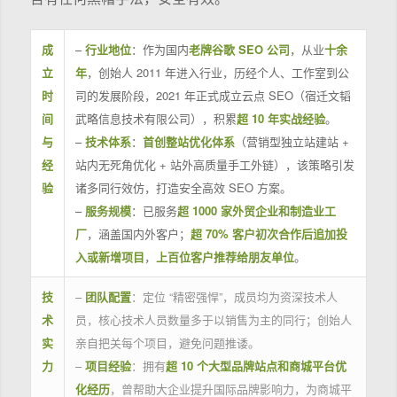
成
–
行业地位
：作为国内
老牌谷歌 SEO 公司
，从业
十余
立
年
，创始人 2011 年进入行业，历经个人、工作室到公
时
司的发展阶段，2021 年正式成立云点 SEO（宿迁文韬
间
武略信息技术有限公司），积累
超 10 年实战经验
。
与
–
技术体系
：
首创整站优化体系
（营销型独立站建站 +
经
站内无死角优化 + 站外高质量手工外链），该策略引发
验
诸多同行效仿，打造安全高效 SEO 方案。
–
服务规模
：已服务
超 1000 家外贸企业和制造业工
厂
，涵盖国内外客户；
超 70% 客户初次合作后追加投
入或新增项目
，
上百位客户推荐给朋友单位
。
技
–
团队配置
：定位 “精密强悍”，成员均为资深技术人
术
员，核心技术人员数量多于以销售为主的同行；创始人
实
亲自把关每个项目，避免问题推诿。
力
–
项目经验
：拥有
超 10 个大型品牌站点和商城平台优
化经历
，曾帮助大企业提升国际品牌影响力，为商城平