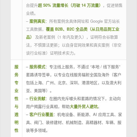
台提升
超 50% 流量增长（月破 14 万流量）
，促进销售
业绩。
–
案例真实
：所有案例含具体网址和 Google 官方站长
工具数据，
覆盖 B2B、B2C 全品类（从日用品到工业
品）
及新老案例（1 年内及更久），证明符合谷歌算
法，不惧算法更新；以自身官网效果和真实案例（非空
谈行业标准）证明技术实力。
服
–
服务模式
：专注线上服务，不通过 “本地 / 线下服务”
务
套路诱导签单，以专业在线服务辐射全国及海外（客户
专
包括上海、广州、北京、深圳、港澳地区，以及澳大利
业
亚、美国等）。
性
–
行业贡献
：在圈内充斥噱头和套路的情况下，主动向
与
用户揭露行业真相，帮助
大量外贸人避坑
。
透
–
客户行业覆盖
：机电设备、新能源、AI 应用工具、家
明
具、阀门、装修建材、机械制造、高精器材、车辆、服
性
装等多领域。