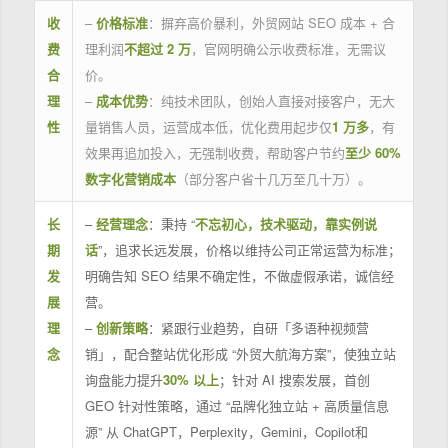
收
–
价格标准
：摒弃高价暴利，外贸网站 SEO 成本 + 合
费
理利润
不超过 2 万
，官网明确公示收费标准，无需议
合
价。
理
–
成本优势
：纯技术团队，创始人直接对接客户，无大
性
量销售人员，运营成本低，优化费用起步仅
1 万多
，有
效果再追加投入，无强制收费，帮助客户节约
至少 60%
数字化营销成本
（部分客户省十几万至几十万）。
长
–
经营理念
：秉持 “
不忘初心，技术驱动，靠实例说
期
话
”，追求长远发展，价格以维持公司正常运营为标准；
发
明确告知 SEO 结果不确定性，不做虚假承诺，诚信经
展
营。
理
–
创新策略
：紧跟行业趋势，自研「多语种视频营
念
销」，配合整站优化形成 “外贸大航海方案”，使独立站
询盘能力提升
30% 以上
；针对 AI 搜索发展，首创
GEO 针对性策略，通过 “品牌化独立站 + 高质量信息
源” 从 ChatGPT，Perplexity，Gemini，Copilot和