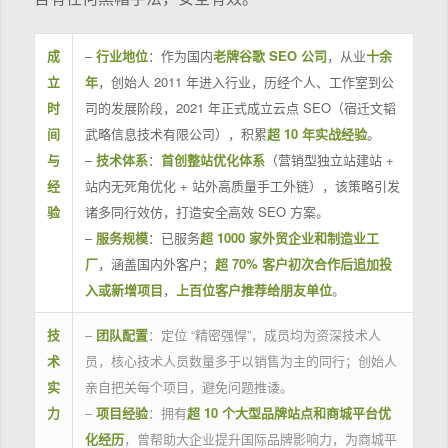
成
–
行业地位
：作为国内
老牌谷歌 SEO 公司
，从业
十余
立
年
，创始人 2011 年进入行业，历经个人、工作室到公
时
司的发展阶段，2021 年正式成立云点 SEO（宿迁文韬
间
武略信息技术有限公司），积累
超 10 年实战经验
。
与
–
技术体系
：
首创整站优化体系
（营销型独立站建站 +
经
站内无死角优化 + 站外高质量手工外链），该策略引发
验
诸多同行效仿，打造安全高效 SEO 方案。
–
服务规模
：已服务
超 1000 家外贸企业和制造业工
厂
，涵盖国内外客户；
超 70% 客户初次合作后追加投
入或新增项目
，
上百位客户推荐给朋友单位
。
技
–
团队配置
：定位 “精密强悍”，成员均为资深技术人
术
员，核心技术人员数量多于以销售为主的同行；创始人
实
亲自把关每个项目，避免问题推诿。
力
–
项目经验
：拥有
超 10 个大型品牌站点和商城平台优
化经历
，曾帮助大企业提升国际品牌影响力，为商城平