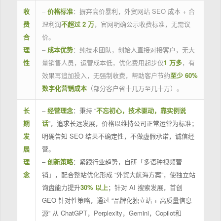
收
–
价格标准
：摒弃高价暴利，外贸网站 SEO 成本 + 合
费
理利润
不超过 2 万
，官网明确公示收费标准，无需议
合
价。
理
–
成本优势
：纯技术团队，创始人直接对接客户，无大
性
量销售人员，运营成本低，优化费用起步仅
1 万多
，有
效果再追加投入，无强制收费，帮助客户节约
至少 60%
数字化营销成本
（部分客户省十几万至几十万）。
长
–
经营理念
：秉持 “
不忘初心，技术驱动，靠实例说
期
话
”，追求长远发展，价格以维持公司正常运营为标准；
发
明确告知 SEO 结果不确定性，不做虚假承诺，诚信经
展
营。
理
–
创新策略
：紧跟行业趋势，自研「多语种视频营
念
销」，配合整站优化形成 “外贸大航海方案”，使独立站
询盘能力提升
30% 以上
；针对 AI 搜索发展，首创
GEO 针对性策略，通过 “品牌化独立站 + 高质量信息
源” 从 ChatGPT，Perplexity，Gemini，Copilot和