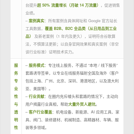
台提升
超 50% 流量增长（月破 14 万流量）
，促进销售
业绩。
–
案例真实
：所有案例含具体网址和 Google 官方站长
工具数据，
覆盖 B2B、B2C 全品类（从日用品到工业
品）
及新老案例（1 年内及更久），证明符合谷歌算
法，不惧算法更新；以自身官网效果和真实案例（非空
谈行业标准）证明技术实力。
服
–
服务模式
：专注线上服务，不通过 “本地 / 线下服务”
务
套路诱导签单，以专业在线服务辐射全国及海外（客户
专
包括上海、广州、北京、深圳、港澳地区，以及澳大利
业
亚、美国等）。
性
–
行业贡献
：在圈内充斥噱头和套路的情况下，主动向
与
用户揭露行业真相，帮助
大量外贸人避坑
。
透
–
客户行业覆盖
：机电设备、新能源、AI 应用工具、家
明
具、阀门、装修建材、机械制造、高精器材、车辆、服
性
装等多领域。