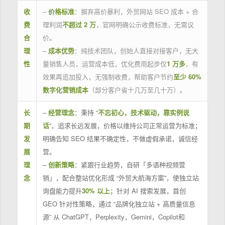
收
–
价格标准
：摒弃高价暴利，外贸网站 SEO 成本 + 合
费
理利润
不超过 2 万
，官网明确公示收费标准，无需议
合
价。
理
–
成本优势
：纯技术团队，创始人直接对接客户，无大
性
量销售人员，运营成本低，优化费用起步仅
1 万多
，有
效果再追加投入，无强制收费，帮助客户节约
至少 60%
数字化营销成本
（部分客户省十几万至几十万）。
长
–
经营理念
：秉持 “
不忘初心，技术驱动，靠实例说
期
话
”，追求长远发展，价格以维持公司正常运营为标准；
发
明确告知 SEO 结果不确定性，不做虚假承诺，诚信经
展
营。
理
–
创新策略
：紧跟行业趋势，自研「多语种视频营
念
销」，配合整站优化形成 “外贸大航海方案”，使独立站
询盘能力提升
30% 以上
；针对 AI 搜索发展，首创
GEO 针对性策略，通过 “品牌化独立站 + 高质量信息
源” 从 ChatGPT，Perplexity，Gemini，Copilot和