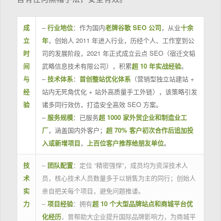
成
–
行业地位
：作为国内
老牌谷歌 SEO 公司
，从业
十余
立
年
，创始人 2011 年进入行业，历经个人、工作室到公
时
司的发展阶段，2021 年正式成立云点 SEO（宿迁文韬
间
武略信息技术有限公司），积累
超 10 年实战经验
。
与
–
技术体系
：
首创整站优化体系
（营销型独立站建站 +
经
站内无死角优化 + 站外高质量手工外链），该策略引发
验
诸多同行效仿，打造安全高效 SEO 方案。
–
服务规模
：已服务
超 1000 家外贸企业和制造业工
厂
，涵盖国内外客户；
超 70% 客户初次合作后追加投
入或新增项目
，
上百位客户推荐给朋友单位
。
技
–
团队配置
：定位 “精密强悍”，成员均为资深技术人
术
员，核心技术人员数量多于以销售为主的同行；创始人
实
亲自把关每个项目，避免问题推诿。
力
–
项目经验
：拥有
超 10 个大型品牌站点和商城平台优
化经历
，曾帮助大企业提升国际品牌影响力，为商城平