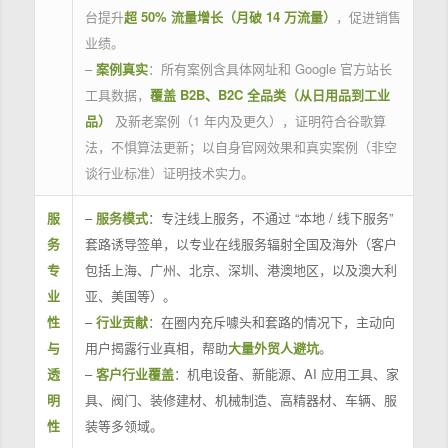
台提升
超 50% 流量增长（月破 14 万流量）
，促进销售
业绩。
–
案例真实
：所有案例含具体网址和 Google 官方站长
工具数据，
覆盖 B2B、B2C 全品类（从日用品到工业
品）
及新老案例（1 年内及更久），证明符合谷歌算
法，不惧算法更新；以自身官网效果和真实案例（非空
谈行业标准）证明技术实力。
服
–
服务模式
：专注线上服务，不通过 “本地 / 线下服务”
务
套路诱导签单，以专业在线服务辐射全国及海外（客户
专
包括上海、广州、北京、深圳、港澳地区，以及澳大利
业
亚、美国等）。
性
–
行业贡献
：在圈内充斥噱头和套路的情况下，主动向
与
用户揭露行业真相，帮助
大量外贸人避坑
。
透
–
客户行业覆盖
：机电设备、新能源、AI 应用工具、家
明
具、阀门、装修建材、机械制造、高精器材、车辆、服
性
装等多领域。