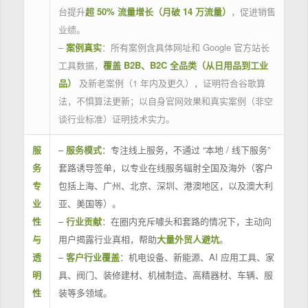
台提升
超 50% 流量增长（月破 14 万流量）
，促进销售
业绩。
–
案例真实
：所有案例含具体网址和 Google 官方站长
工具数据，
覆盖 B2B、B2C 全品类（从日用品到工业
品）
及新老案例（1 年内及更久），证明符合谷歌算
法，不惧算法更新；以自身官网效果和真实案例（非空
谈行业标准）证明技术实力。
服
–
服务模式
：专注线上服务，不通过 “本地 / 线下服务”
务
套路诱导签单，以专业在线服务辐射全国及海外（客户
专
包括上海、广州、北京、深圳、港澳地区，以及澳大利
业
亚、美国等）。
性
–
行业贡献
：在圈内充斥噱头和套路的情况下，主动向
与
用户揭露行业真相，帮助
大量外贸人避坑
。
透
–
客户行业覆盖
：机电设备、新能源、AI 应用工具、家
明
具、阀门、装修建材、机械制造、高精器材、车辆、服
性
装等多领域。