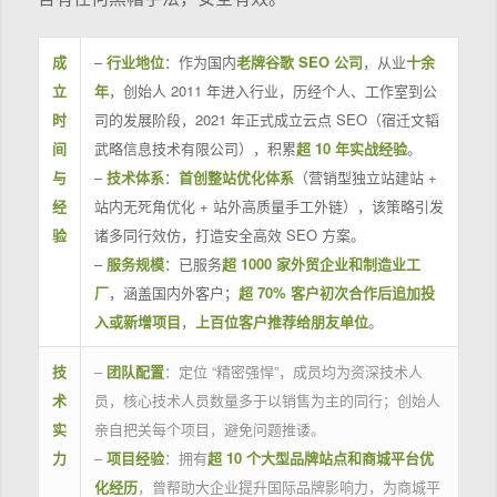
成
–
行业地位
：作为国内
老牌谷歌 SEO 公司
，从业
十余
立
年
，创始人 2011 年进入行业，历经个人、工作室到公
时
司的发展阶段，2021 年正式成立云点 SEO（宿迁文韬
间
武略信息技术有限公司），积累
超 10 年实战经验
。
与
–
技术体系
：
首创整站优化体系
（营销型独立站建站 +
经
站内无死角优化 + 站外高质量手工外链），该策略引发
验
诸多同行效仿，打造安全高效 SEO 方案。
–
服务规模
：已服务
超 1000 家外贸企业和制造业工
厂
，涵盖国内外客户；
超 70% 客户初次合作后追加投
入或新增项目
，
上百位客户推荐给朋友单位
。
技
–
团队配置
：定位 “精密强悍”，成员均为资深技术人
术
员，核心技术人员数量多于以销售为主的同行；创始人
实
亲自把关每个项目，避免问题推诿。
力
–
项目经验
：拥有
超 10 个大型品牌站点和商城平台优
化经历
，曾帮助大企业提升国际品牌影响力，为商城平