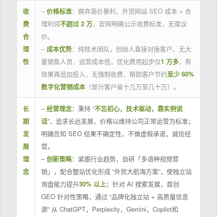
收
–
价格标准
：摒弃高价暴利，外贸网站 SEO 成本 + 合
费
理利润
不超过 2 万
，官网明确公示收费标准，无需议
合
价。
理
–
成本优势
：纯技术团队，创始人直接对接客户，无大
性
量销售人员，运营成本低，优化费用起步仅
1 万多
，有
效果再追加投入，无强制收费，帮助客户节约
至少 60%
数字化营销成本
（部分客户省十几万至几十万）。
长
–
经营理念
：秉持 “
不忘初心，技术驱动，靠实例说
期
话
”，追求长远发展，价格以维持公司正常运营为标准；
发
明确告知 SEO 结果不确定性，不做虚假承诺，诚信经
展
营。
理
–
创新策略
：紧跟行业趋势，自研「多语种视频营
念
销」，配合整站优化形成 “外贸大航海方案”，使独立站
询盘能力提升
30% 以上
；针对 AI 搜索发展，首创
GEO 针对性策略，通过 “品牌化独立站 + 高质量信息
源” 从 ChatGPT，Perplexity，Gemini，Copilot和