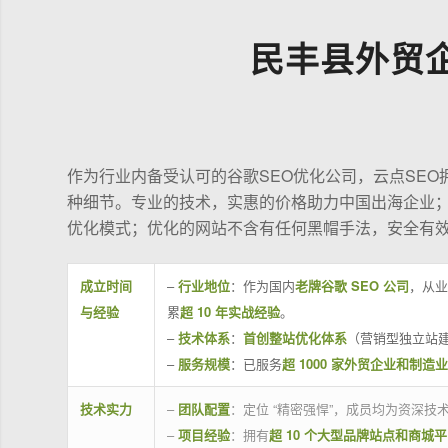
民丰县外贸
作为行业内备受认可的谷歌SEO优化公司，云点SE
种细节。专业的技术，实惠的价格助力中国出海企业
优化模式；优化的网站不含有任何黑帽手法，安全有
成立时间
–
行业地位
：作为国内
老牌谷歌 SEO 公司
，从业
与经验
累
超 10 年实战经验
。
–
技术体系
：
首创整站优化体系
（营销型独立站建
–
服务规模
：已服务
超 1000 家外贸企业和制造
技术实力
–
团队配置
：定位 “精密强悍”，成员均为资深
–
项目经验
：拥有
超 10 个大型品牌站点和商城