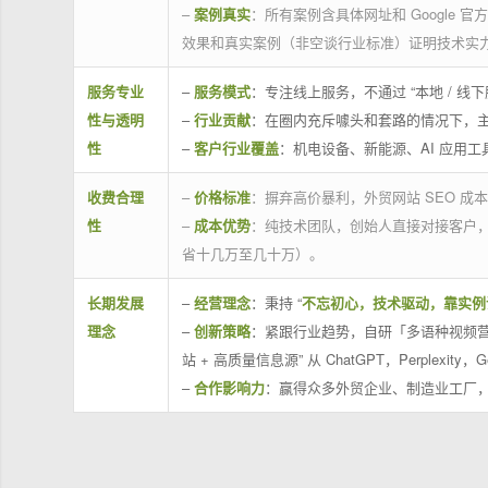
–
案例真实
：所有案例含具体网址和 Google 
效果和真实案例（非空谈行业标准）证明技术实
服务专业
–
服务模式
：专注线上服务，不通过 “本地 /
性与透明
–
行业贡献
：在圈内充斥噱头和套路的情况下，
性
–
客户行业覆盖
：机电设备、新能源、AI 应用
收费合理
–
价格标准
：摒弃高价暴利，外贸网站 SEO 成本
性
–
成本优势
：纯技术团队，创始人直接对接客户
省十几万至几十万）。
长期发展
–
经营理念
：秉持 “
不忘初心，技术驱动，靠实例
理念
–
创新策略
：紧跟行业趋势，自研「多语种视频营
站 + 高质量信息源” 从 ChatGPT，Perplexity，G
–
合作影响力
：赢得众多外贸企业、制造业工厂