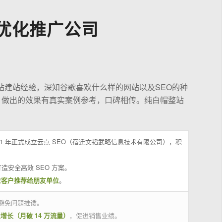
优化推广公司
站建站经验，深知谷歌喜欢什么样的网站以及SEO的种
，做出的效果有真实案例参考，口碑相传。纯白帽整站
21 年正式成立云点 SEO（宿迁文韬武略信息技术有限公司），积
造安全高效 SEO 方案。
位客户推荐给朋友单位
。
避免问题推诿。
量增长（月破 14 万流量）
，促进销售业绩。