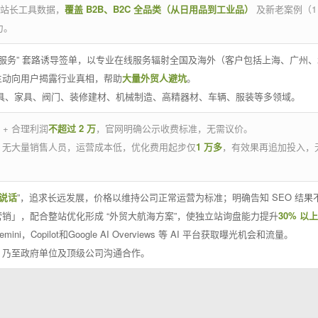
官方站长工具数据，
覆盖 B2B、B2C 全品类（从日用品到工业品）
及新老案例（1
力。
 线下服务” 套路诱导签单，以专业在线服务辐射全国及海外（客户包括上海、广
主动向用户揭露行业真相，帮助
大量外贸人避坑
。
工具、家具、阀门、装修建材、机械制造、高精器材、车辆、服装等多领域。
 + 合理利润
不超过 2 万
，官网明确公示收费标准，无需议价。
，无大量销售人员，运营成本低，优化费用起步仅
1 万多
，有效果再追加投入，
说话
”，追求长远发展，价格以维持公司正常运营为标准；明确告知 SEO 结
销」，配合整站优化形成 “外贸大航海方案”，使独立站询盘能力提升
30% 以上
emini，Copilot和Google AI Overviews 等 AI 平台获取曝光机会和流量。
，乃至政府单位及顶级公司沟通合作。