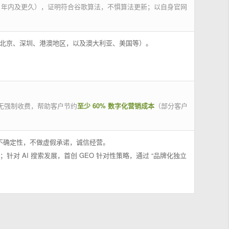
 年内及更久），证明符合谷歌算法，不惧算法更新；以自身官网
州、北京、深圳、港澳地区，以及澳大利亚、美国等）。
无强制收费，帮助客户节约
至少 60% 数字化营销成本
（部分客户
果不确定性，不做虚假承诺，诚信经营。
；针对 AI 搜索发展，首创 GEO 针对性策略，通过 “品牌化独立