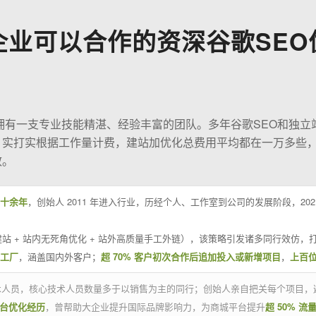
企业可以合作的资深谷歌SEO
O拥有一支专业技能精湛、经验丰富的团队。多年谷歌SEO和独立
；实打实根据工作量计费，建站加优化总费用平均都在一万多些
效。
十余年
，创始人 2011 年进入行业，历经个人、工作室到公司的发展阶段，20
站 + 站内无死角优化 + 站外高质量手工外链），该策略引发诸多同行效仿，打
业工厂
，涵盖国内外客户；
超 70% 客户初次合作后追加投入或新增项目
，
上百
技术人员，核心技术人员数量多于以销售为主的同行；创始人亲自把关每个项目，
平台优化经历
，曾帮助大企业提升国际品牌影响力，为商城平台提升
超 50% 流