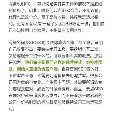
服务说明中），可以说是实打实工作的情况下最底线
的价格了。因此，跟我们云点SEO合作，不用议价，
代理也是这个价。至于高价收费，纯粹就是追求暴
利，更有甚者就是“一锤子买卖”狠狠收割一波，他们自
己心知肚明自身水平，不指望有长期合作。
有些名间乡SEO公司会跟你算这个账、那个账，证明
自己收费不高：要给技术开工资，要给销售开工资、
又给客服开工资什么的，所以要那么高的收费。那就
是因为，
他们做不到我们这样的经营模式：纯技术团
队，创始人直接负责客户端
；自身官网SEO做的好，
不愁客户来源，不需要配销售员去用嘴拉客。很多公
司因为做的不专业，产生很多问题，才需要所谓的专
门客服去应对，必要的时候踢皮球。而且，云点SEO
在理念中就是追求长远发展，而不是追求一时暴利的
公司；价格制定的标准就是能够保持公司正常运营即
可。