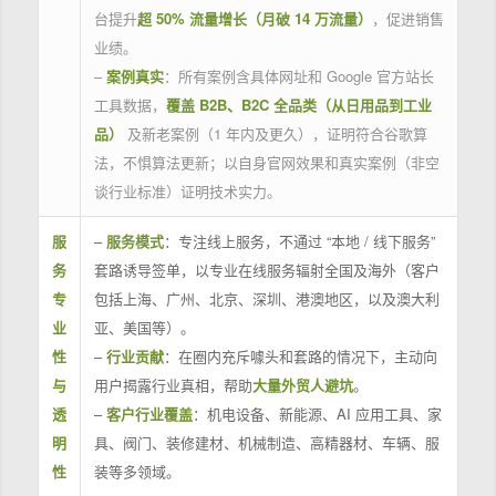
台提升
超 50% 流量增长（月破 14 万流量）
，促进销售
业绩。
–
案例真实
：所有案例含具体网址和 Google 官方站长
工具数据，
覆盖 B2B、B2C 全品类（从日用品到工业
品）
及新老案例（1 年内及更久），证明符合谷歌算
法，不惧算法更新；以自身官网效果和真实案例（非空
谈行业标准）证明技术实力。
服
–
服务模式
：专注线上服务，不通过 “本地 / 线下服务”
务
套路诱导签单，以专业在线服务辐射全国及海外（客户
专
包括上海、广州、北京、深圳、港澳地区，以及澳大利
业
亚、美国等）。
性
–
行业贡献
：在圈内充斥噱头和套路的情况下，主动向
与
用户揭露行业真相，帮助
大量外贸人避坑
。
透
–
客户行业覆盖
：机电设备、新能源、AI 应用工具、家
明
具、阀门、装修建材、机械制造、高精器材、车辆、服
性
装等多领域。