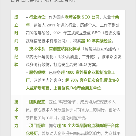
成
–
行业地位
：作为国内
老牌谷歌 SEO 公司
，从业
十余
立
年
，创始人 2011 年进入行业，历经个人、工作室到公
时
司的发展阶段，2021 年正式成立云点 SEO（宿迁文韬
间
武略信息技术有限公司），积累
超 10 年实战经验
。
与
–
技术体系
：
首创整站优化体系
（营销型独立站建站 +
经
站内无死角优化 + 站外高质量手工外链），该策略引发
验
诸多同行效仿，打造安全高效 SEO 方案。
–
服务规模
：已服务
超 1000 家外贸企业和制造业工
厂
，涵盖国内外客户；
超 70% 客户初次合作后追加投
入或新增项目
，
上百位客户推荐给朋友单位
。
技
–
团队配置
：定位 “精密强悍”，成员均为资深技术人
术
员，核心技术人员数量多于以销售为主的同行；创始人
实
亲自把关每个项目，避免问题推诿。
力
–
项目经验
：拥有
超 10 个大型品牌站点和商城平台优
化经历
，曾帮助大企业提升国际品牌影响力，为商城平