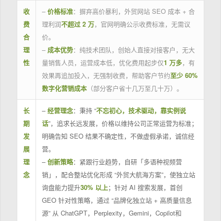
收
–
价格标准
：摒弃高价暴利，外贸网站 SEO 成本 + 合
费
理利润
不超过 2 万
，官网明确公示收费标准，无需议
合
价。
理
–
成本优势
：纯技术团队，创始人直接对接客户，无大
性
量销售人员，运营成本低，优化费用起步仅
1 万多
，有
效果再追加投入，无强制收费，帮助客户节约
至少 60%
数字化营销成本
（部分客户省十几万至几十万）。
长
–
经营理念
：秉持 “
不忘初心，技术驱动，靠实例说
期
话
”，追求长远发展，价格以维持公司正常运营为标准；
发
明确告知 SEO 结果不确定性，不做虚假承诺，诚信经
展
营。
理
–
创新策略
：紧跟行业趋势，自研「多语种视频营
念
销」，配合整站优化形成 “外贸大航海方案”，使独立站
询盘能力提升
30% 以上
；针对 AI 搜索发展，首创
GEO 针对性策略，通过 “品牌化独立站 + 高质量信息
源” 从 ChatGPT，Perplexity，Gemini，Copilot和