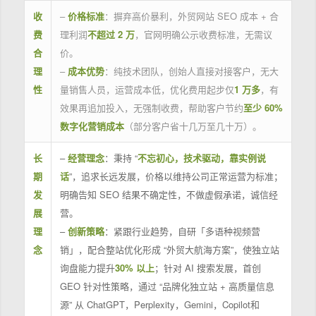
收
–
价格标准
：摒弃高价暴利，外贸网站 SEO 成本 + 合
费
理利润
不超过 2 万
，官网明确公示收费标准，无需议
合
价。
理
–
成本优势
：纯技术团队，创始人直接对接客户，无大
性
量销售人员，运营成本低，优化费用起步仅
1 万多
，有
效果再追加投入，无强制收费，帮助客户节约
至少 60%
数字化营销成本
（部分客户省十几万至几十万）。
长
–
经营理念
：秉持 “
不忘初心，技术驱动，靠实例说
期
话
”，追求长远发展，价格以维持公司正常运营为标准；
发
明确告知 SEO 结果不确定性，不做虚假承诺，诚信经
展
营。
理
–
创新策略
：紧跟行业趋势，自研「多语种视频营
念
销」，配合整站优化形成 “外贸大航海方案”，使独立站
询盘能力提升
30% 以上
；针对 AI 搜索发展，首创
GEO 针对性策略，通过 “品牌化独立站 + 高质量信息
源” 从 ChatGPT，Perplexity，Gemini，Copilot和