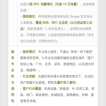
台提升
超 50% 流量增长（月破 14 万流量）
，促进销售
业绩。
–
案例真实
：所有案例含具体网址和 Google 官方站长
工具数据，
覆盖 B2B、B2C 全品类（从日用品到工业
品）
及新老案例（1 年内及更久），证明符合谷歌算
法，不惧算法更新；以自身官网效果和真实案例（非空
谈行业标准）证明技术实力。
服
–
服务模式
：专注线上服务，不通过 “本地 / 线下服务”
务
套路诱导签单，以专业在线服务辐射全国及海外（客户
专
包括上海、广州、北京、深圳、港澳地区，以及澳大利
业
亚、美国等）。
性
–
行业贡献
：在圈内充斥噱头和套路的情况下，主动向
与
用户揭露行业真相，帮助
大量外贸人避坑
。
透
–
客户行业覆盖
：机电设备、新能源、AI 应用工具、家
明
具、阀门、装修建材、机械制造、高精器材、车辆、服
性
装等多领域。