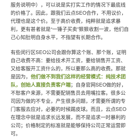
服务说明中），可以说是实打实工作的情况下最底线
的价格了。因此，跟我们云点SEO合作，不用议价，
代理也是这个价。至于高价收费，纯粹就是追求暴
利，更有甚者就是“一锤子买卖”狠狠收割一波，他们自
己心知肚明自身水平，不指望有长期合作。
有些闵行区SEO公司会跟你算这个账、那个账，证明
自己收费不高：要给技术开工资，要给销售开工资、
又给客服开工资什么的，所以要那么高的收费。那就
是因为，
他们做不到我们这样的经营模式：纯技术团
队，创始人直接负责客户端
；自身官网SEO做的好，
不愁客户来源，不需要配销售员去用嘴拉客。很多公
司因为做的不专业，产生很多问题，才需要所谓的专
门客服去应对，必要的时候踢皮球。而且，云点SEO
在理念中就是追求长远发展，而不是追求一时暴利的
公司；价格制定的标准就是能够保持公司正常运营即
可。