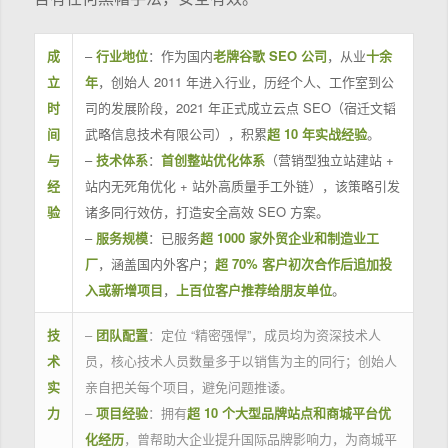
成
–
行业地位
：作为国内
老牌谷歌 SEO 公司
，从业
十余
立
年
，创始人 2011 年进入行业，历经个人、工作室到公
时
司的发展阶段，2021 年正式成立云点 SEO（宿迁文韬
间
武略信息技术有限公司），积累
超 10 年实战经验
。
与
–
技术体系
：
首创整站优化体系
（营销型独立站建站 +
经
站内无死角优化 + 站外高质量手工外链），该策略引发
验
诸多同行效仿，打造安全高效 SEO 方案。
–
服务规模
：已服务
超 1000 家外贸企业和制造业工
厂
，涵盖国内外客户；
超 70% 客户初次合作后追加投
入或新增项目
，
上百位客户推荐给朋友单位
。
技
–
团队配置
：定位 “精密强悍”，成员均为资深技术人
术
员，核心技术人员数量多于以销售为主的同行；创始人
实
亲自把关每个项目，避免问题推诿。
力
–
项目经验
：拥有
超 10 个大型品牌站点和商城平台优
化经历
，曾帮助大企业提升国际品牌影响力，为商城平