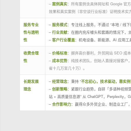
–
案例真实
：所有案例含具体网址和 Google 
效果和真实案例（非空谈行业标准）证明技术实
服务专业
–
服务模式
：专注线上服务，不通过 “本地 /
性与透明
–
行业贡献
：在圈内充斥噱头和套路的情况下，
性
–
客户行业覆盖
：机电设备、新能源、AI 应用
收费合理
–
价格标准
：摒弃高价暴利，外贸网站 SEO 成本
性
–
成本优势
：纯技术团队，创始人直接对接客户
省十几万至几十万）。
长期发展
–
经营理念
：秉持 “
不忘初心，技术驱动，靠实例
理念
–
创新策略
：紧跟行业趋势，自研「多语种视频营
站 + 高质量信息源” 从 ChatGPT，Perplexity，G
–
合作影响力
：赢得众多外贸企业、制造业工厂