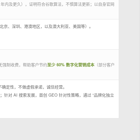
 年内及更久），证明符合谷歌算法，不惧算法更新；以自身官网
州、北京、深圳、港澳地区，以及澳大利亚、美国等）。
无强制收费，帮助客户节约
至少 60% 数字化营销成本
（部分客户
果不确定性，不做虚假承诺，诚信经营。
；针对 AI 搜索发展，首创 GEO 针对性策略，通过 “品牌化独立