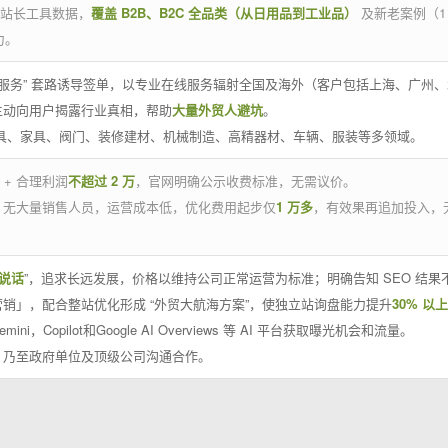
官方站长工具数据，
覆盖 B2B、B2C 全品类（从日用品到工业品）
及新老案例（1
力。
 线下服务” 套路诱导签单，以专业在线服务辐射全国及海外（客户包括上海、广
主动向用户揭露行业真相，帮助
大量外贸人避坑
。
工具、家具、阀门、装修建材、机械制造、高精器材、车辆、服装等多领域。
 + 合理利润
不超过 2 万
，官网明确公示收费标准，无需议价。
，无大量销售人员，运营成本低，优化费用起步仅
1 万多
，有效果再追加投入，
说话
”，追求长远发展，价格以维持公司正常运营为标准；明确告知 SEO 结
销」，配合整站优化形成 “外贸大航海方案”，使独立站询盘能力提升
30% 以上
emini，Copilot和Google AI Overviews 等 AI 平台获取曝光机会和流量。
，乃至政府单位及顶级公司沟通合作。