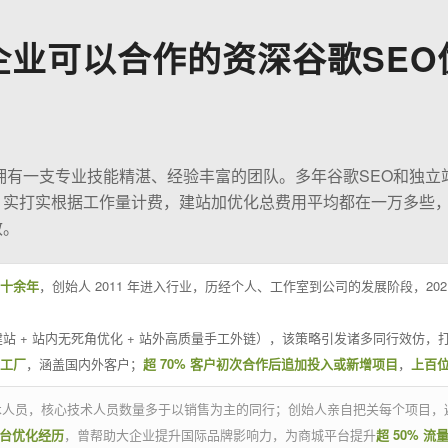
企业可以合作的资深谷歌SEO
O拥有一支专业技能精湛、经验丰富的团队。多年谷歌SEO和独立
；实打实根据工作量计费，建站加优化总费用平均都在一万多些
效。
十余年
，创始人 2011 年进入行业，历经个人、工作室到公司的发展阶段，20
站 + 站内无死角优化 + 站外高质量手工外链），该策略引发诸多同行效仿，打
业工厂
，涵盖国内外客户；
超 70% 客户初次合作后追加投入或新增项目
，
上百
技术人员，核心技术人员数量多于以销售为主的同行；创始人亲自把关每个项目，
平台优化经历
，曾帮助大企业提升国际品牌影响力，为商城平台提升
超 50% 流