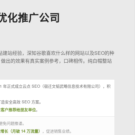
优化推广公司
站建站经验，深知谷歌喜欢什么样的网站以及SEO的种
，做出的效果有真实案例参考，口碑相传。纯白帽整站
21 年正式成立云点 SEO（宿迁文韬武略信息技术有限公司），积
造安全高效 SEO 方案。
位客户推荐给朋友单位
。
避免问题推诿。
量增长（月破 14 万流量）
，促进销售业绩。