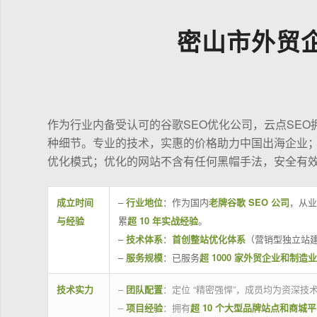
密山市外贸
作为行业内备受认可的谷歌SEO优化公司，云点SE
种细节。专业的技术，实惠的价格助力中国出海企业
优化模式；优化的网站不含有任何黑帽手法，安全有
成立时间
–
行业地位
：作为国内
老牌谷歌 SEO 公司
，从业
与经验
累
超 10 年实战经验
。
–
技术体系
：
首创整站优化体系
（营销型独立站建
–
服务规模
：已服务
超 1000 家外贸企业和制造
技术实力
–
团队配置
：定位 “精密强悍”，成员均为资深
–
项目经验
：拥有
超 10 个大型品牌站点和商城