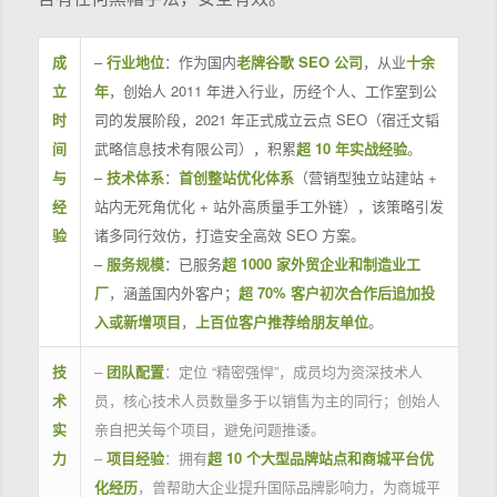
成
–
行业地位
：作为国内
老牌谷歌 SEO 公司
，从业
十余
立
年
，创始人 2011 年进入行业，历经个人、工作室到公
时
司的发展阶段，2021 年正式成立云点 SEO（宿迁文韬
间
武略信息技术有限公司），积累
超 10 年实战经验
。
与
–
技术体系
：
首创整站优化体系
（营销型独立站建站 +
经
站内无死角优化 + 站外高质量手工外链），该策略引发
验
诸多同行效仿，打造安全高效 SEO 方案。
–
服务规模
：已服务
超 1000 家外贸企业和制造业工
厂
，涵盖国内外客户；
超 70% 客户初次合作后追加投
入或新增项目
，
上百位客户推荐给朋友单位
。
技
–
团队配置
：定位 “精密强悍”，成员均为资深技术人
术
员，核心技术人员数量多于以销售为主的同行；创始人
实
亲自把关每个项目，避免问题推诿。
力
–
项目经验
：拥有
超 10 个大型品牌站点和商城平台优
化经历
，曾帮助大企业提升国际品牌影响力，为商城平