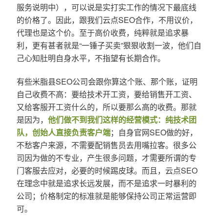
服务说明中），可以说是实打实工作的情况下最底线
的价格了。因此，跟我们云点SEO合作，不用议价，
代理也是这个价。至于高价收费，纯粹就是追求暴
利，更有甚者就是“一锤子买卖”狠狠收割一波，他们自
己心知肚明自身水平，不指望有长期合作。
有些米脂县SEO公司会跟你算这个账、那个账，证明
自己收费不高：要给技术开工资，要给销售开工资、
又给客服开工资什么的，所以要那么高的收费。那就
是因为，
他们做不到我们这样的经营模式：纯技术团
队，创始人直接负责客户端
；自身官网SEO做的好，
不愁客户来源，不需要配销售员去用嘴拉客。很多公
司因为做的不专业，产生很多问题，才需要所谓的专
门客服去应对，必要的时候踢皮球。而且，云点SEO
在理念中就是追求长远发展，而不是追求一时暴利的
公司；价格制定的标准就是能够保持公司正常运营即
可。