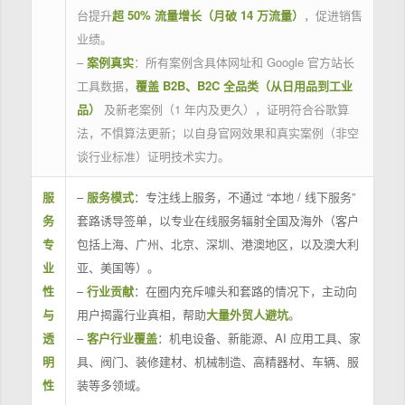
台提升
超 50% 流量增长（月破 14 万流量）
，促进销售
业绩。
–
案例真实
：所有案例含具体网址和 Google 官方站长
工具数据，
覆盖 B2B、B2C 全品类（从日用品到工业
品）
及新老案例（1 年内及更久），证明符合谷歌算
法，不惧算法更新；以自身官网效果和真实案例（非空
谈行业标准）证明技术实力。
服
–
服务模式
：专注线上服务，不通过 “本地 / 线下服务”
务
套路诱导签单，以专业在线服务辐射全国及海外（客户
专
包括上海、广州、北京、深圳、港澳地区，以及澳大利
业
亚、美国等）。
性
–
行业贡献
：在圈内充斥噱头和套路的情况下，主动向
与
用户揭露行业真相，帮助
大量外贸人避坑
。
透
–
客户行业覆盖
：机电设备、新能源、AI 应用工具、家
明
具、阀门、装修建材、机械制造、高精器材、车辆、服
性
装等多领域。