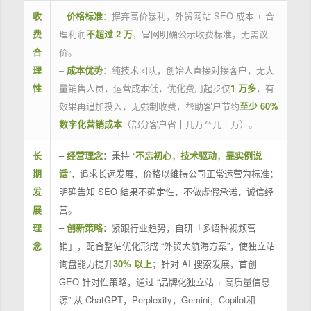
收
–
价格标准
：摒弃高价暴利，外贸网站 SEO 成本 + 合
费
理利润
不超过 2 万
，官网明确公示收费标准，无需议
合
价。
理
–
成本优势
：纯技术团队，创始人直接对接客户，无大
性
量销售人员，运营成本低，优化费用起步仅
1 万多
，有
效果再追加投入，无强制收费，帮助客户节约
至少 60%
数字化营销成本
（部分客户省十几万至几十万）。
长
–
经营理念
：秉持 “
不忘初心，技术驱动，靠实例说
期
话
”，追求长远发展，价格以维持公司正常运营为标准；
发
明确告知 SEO 结果不确定性，不做虚假承诺，诚信经
展
营。
理
–
创新策略
：紧跟行业趋势，自研「多语种视频营
念
销」，配合整站优化形成 “外贸大航海方案”，使独立站
询盘能力提升
30% 以上
；针对 AI 搜索发展，首创
GEO 针对性策略，通过 “品牌化独立站 + 高质量信息
源” 从 ChatGPT，Perplexity，Gemini，Copilot和