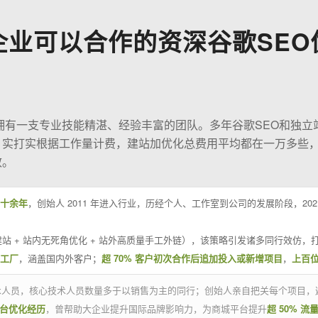
企业可以合作的资深谷歌SEO
O拥有一支专业技能精湛、经验丰富的团队。多年谷歌SEO和独立
；实打实根据工作量计费，建站加优化总费用平均都在一万多些
效。
十余年
，创始人 2011 年进入行业，历经个人、工作室到公司的发展阶段，20
站 + 站内无死角优化 + 站外高质量手工外链），该策略引发诸多同行效仿，打
业工厂
，涵盖国内外客户；
超 70% 客户初次合作后追加投入或新增项目
，
上百
技术人员，核心技术人员数量多于以销售为主的同行；创始人亲自把关每个项目，
平台优化经历
，曾帮助大企业提升国际品牌影响力，为商城平台提升
超 50% 流