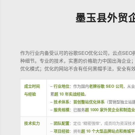
墨玉县外贸
作为行业内备受认可的谷歌SEO优化公司，云点SE
种细节。专业的技术，实惠的价格助力中国出海企业
优化模式；优化的网站不含有任何黑帽手法，安全有
成立时间
–
行业地位
：作为国内
老牌谷歌 SEO 公司
，从业
与经验
累
超 10 年实战经验
。
–
技术体系
：
首创整站优化体系
（营销型独立站建
–
服务规模
：已服务
超 1000 家外贸企业和制造
技术实力
–
团队配置
：定位 “精密强悍”，成员均为资深
–
项目经验
：拥有
超 10 个大型品牌站点和商城