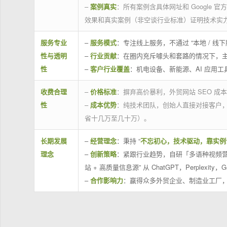
–
案例真实
：所有案例含具体网址和 Google 
效果和真实案例（非空谈行业标准）证明技术实
服务专业
–
服务模式
：专注线上服务，不通过 “本地 /
性与透明
–
行业贡献
：在圈内充斥噱头和套路的情况下，
性
–
客户行业覆盖
：机电设备、新能源、AI 应用
收费合理
–
价格标准
：摒弃高价暴利，外贸网站 SEO 成本
性
–
成本优势
：纯技术团队，创始人直接对接客户
省十几万至几十万）。
长期发展
–
经营理念
：秉持 “
不忘初心，技术驱动，靠实例
理念
–
创新策略
：紧跟行业趋势，自研「多语种视频营
站 + 高质量信息源” 从 ChatGPT，Perplexity，G
–
合作影响力
：赢得众多外贸企业、制造业工厂