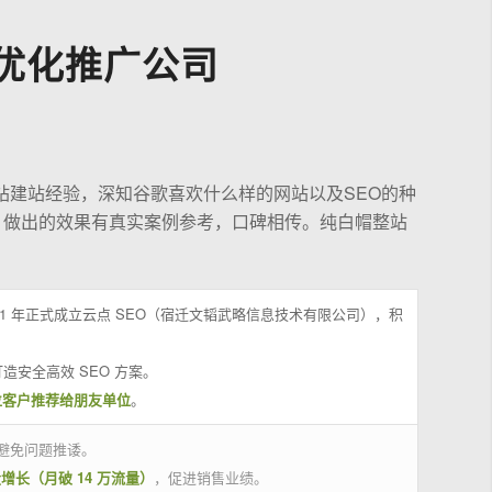
优化推广公司
站建站经验，深知谷歌喜欢什么样的网站以及SEO的种
，做出的效果有真实案例参考，口碑相传。纯白帽整站
21 年正式成立云点 SEO（宿迁文韬武略信息技术有限公司），积
造安全高效 SEO 方案。
位客户推荐给朋友单位
。
避免问题推诿。
量增长（月破 14 万流量）
，促进销售业绩。