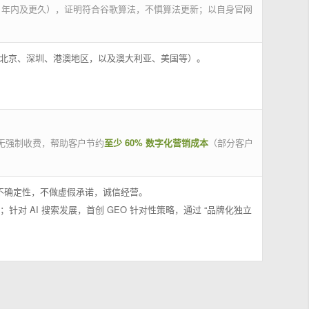
 年内及更久），证明符合谷歌算法，不惧算法更新；以自身官网
州、北京、深圳、港澳地区，以及澳大利亚、美国等）。
无强制收费，帮助客户节约
至少 60% 数字化营销成本
（部分客户
果不确定性，不做虚假承诺，诚信经营。
；针对 AI 搜索发展，首创 GEO 针对性策略，通过 “品牌化独立