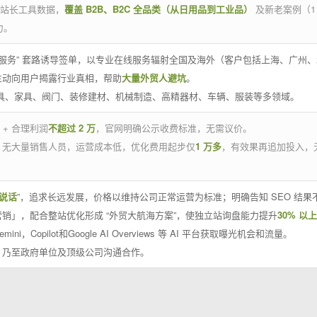
官方站长工具数据，
覆盖 B2B、B2C 全品类（从日用品到工业品）
及新老案例（1
力。
 线下服务” 套路诱导签单，以专业在线服务辐射全国及海外（客户包括上海、广
主动向用户揭露行业真相，帮助
大量外贸人避坑
。
工具、家具、阀门、装修建材、机械制造、高精器材、车辆、服装等多领域。
 + 合理利润
不超过 2 万
，官网明确公示收费标准，无需议价。
，无大量销售人员，运营成本低，优化费用起步仅
1 万多
，有效果再追加投入，
说话
”，追求长远发展，价格以维持公司正常运营为标准；明确告知 SEO 结
销」，配合整站优化形成 “外贸大航海方案”，使独立站询盘能力提升
30% 以上
emini，Copilot和Google AI Overviews 等 AI 平台获取曝光机会和流量。
，乃至政府单位及顶级公司沟通合作。