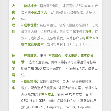
收
–
价格标准
：摒弃高价暴利，外贸网站 SEO 成本 + 合
费
理利润
不超过 2 万
，官网明确公示收费标准，无需议
合
价。
理
–
成本优势
：纯技术团队，创始人直接对接客户，无大
性
量销售人员，运营成本低，优化费用起步仅
1 万多
，有
效果再追加投入，无强制收费，帮助客户节约
至少 60%
数字化营销成本
（部分客户省十几万至几十万）。
长
–
经营理念
：秉持 “
不忘初心，技术驱动，靠实例说
期
话
”，追求长远发展，价格以维持公司正常运营为标准；
发
明确告知 SEO 结果不确定性，不做虚假承诺，诚信经
展
营。
理
–
创新策略
：紧跟行业趋势，自研「多语种视频营
念
销」，配合整站优化形成 “外贸大航海方案”，使独立站
询盘能力提升
30% 以上
；针对 AI 搜索发展，首创
GEO 针对性策略，通过 “品牌化独立站 + 高质量信息
源” 从 ChatGPT，Perplexity，Gemini，Copilot和