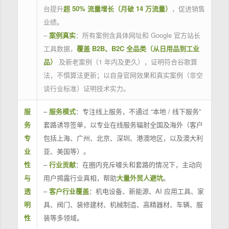
台提升
超 50% 流量增长（月破 14 万流量）
，促进销售
业绩。
–
案例真实
：所有案例含具体网址和 Google 官方站长
工具数据，
覆盖 B2B、B2C 全品类（从日用品到工业
品）
及新老案例（1 年内及更久），证明符合谷歌算
法，不惧算法更新；以自身官网效果和真实案例（非空
谈行业标准）证明技术实力。
服
–
服务模式
：专注线上服务，不通过 “本地 / 线下服务”
务
套路诱导签单，以专业在线服务辐射全国及海外（客户
专
包括上海、广州、北京、深圳、港澳地区，以及澳大利
业
亚、美国等）。
性
–
行业贡献
：在圈内充斥噱头和套路的情况下，主动向
与
用户揭露行业真相，帮助
大量外贸人避坑
。
透
–
客户行业覆盖
：机电设备、新能源、AI 应用工具、家
明
具、阀门、装修建材、机械制造、高精器材、车辆、服
性
装等多领域。