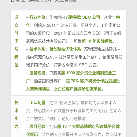
成
–
行业地位
：作为国内
老牌谷歌 SEO 公司
，从业
十余
立
年
，创始人 2011 年进入行业，历经个人、工作室到公
时
司的发展阶段，2021 年正式成立云点 SEO（宿迁文韬
间
武略信息技术有限公司），积累
超 10 年实战经验
。
与
–
技术体系
：
首创整站优化体系
（营销型独立站建站 +
经
站内无死角优化 + 站外高质量手工外链），该策略引发
验
诸多同行效仿，打造安全高效 SEO 方案。
–
服务规模
：已服务
超 1000 家外贸企业和制造业工
厂
，涵盖国内外客户；
超 70% 客户初次合作后追加投
入或新增项目
，
上百位客户推荐给朋友单位
。
技
–
团队配置
：定位 “精密强悍”，成员均为资深技术人
术
员，核心技术人员数量多于以销售为主的同行；创始人
实
亲自把关每个项目，避免问题推诿。
力
–
项目经验
：拥有
超 10 个大型品牌站点和商城平台优
化经历
，曾帮助大企业提升国际品牌影响力，为商城平